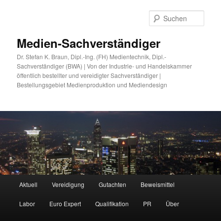
Zum
primären
Such
Inhalt
springen
Medien-Sachverständiger
Dr. Stefan K. Braun, Dipl.-Ing. (FH) Medientechnik, Dipl.-
Sachverständiger (BWA) | Von der Industrie- und Handelskammer
öffentlich bestellter und vereidigter Sachverständiger |
Bestellungsgebiet Medienproduktion und Mediendesign
Hauptmenü
Aktuell
Vereidigung
Gutachten
Beweismittel
Labor
Euro Expert
Qualifikation
PR
Über