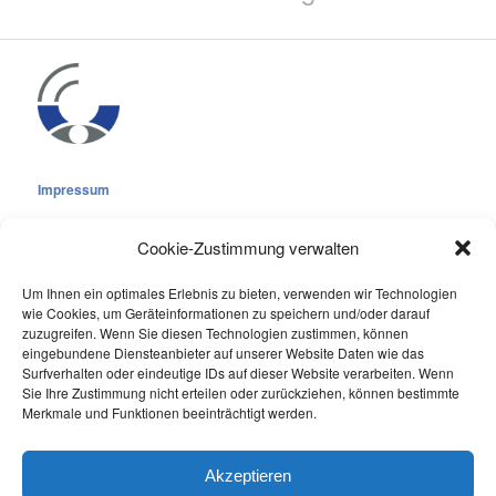
Impressum
Cookie-Zustimmung verwalten
Um Ihnen ein optimales Erlebnis zu bieten, verwenden wir Technologien
wie Cookies, um Geräteinformationen zu speichern und/oder darauf
Cookie-Richtlinie (EU)
zuzugreifen. Wenn Sie diesen Technologien zustimmen, können
Datenschutzerklärung
eingebundene Diensteanbieter auf unserer Website Daten wie das
Surfverhalten oder eindeutige IDs auf dieser Website verarbeiten. Wenn
Sie Ihre Zustimmung nicht erteilen oder zurückziehen, können bestimmte
Online Visitors:
0
Merkmale und Funktionen beeinträchtigt werden.
Last 7 Days Views:
183
Last 30 Days Views:
2.061
Akzeptieren