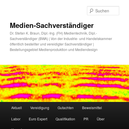
Zum
primären
Such
Inhalt
springen
Medien-Sachverständiger
Dr. Stefan K. Braun, Dipl.-Ing. (FH) Medientechnik, Dipl.-
Sachverständiger (BWA) | Von der Industrie- und Handelskammer
öffentlich bestellter und vereidigter Sachverständiger |
Bestellungsgebiet Medienproduktion und Mediendesign
Hauptmenü
Aktuell
Vereidigung
Gutachten
Beweismittel
Labor
Euro Expert
Qualifikation
PR
Über