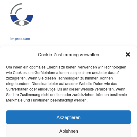
Impressum
Cookie-Zustimmung verwalten
Um Ihnen ein optimales Erlebnis zu bieten, verwenden wir Technologien
wie Cookies, um Geräteinformationen zu speichern und/oder darauf
Cookie-Richtlinie (EU)
zuzugreifen. Wenn Sie diesen Technologien zustimmen, können
eingebundene Diensteanbieter auf unserer Website Daten wie das
Datenschutzerklärung
Surfverhalten oder eindeutige IDs auf dieser Website verarbeiten. Wenn
Sie Ihre Zustimmung nicht erteilen oder zurückziehen, können bestimmte
Online Visitors:
1
Merkmale und Funktionen beeinträchtigt werden.
Last 7 Days Views:
191
Last 30 Days Views:
2.069
Akzeptieren
Ablehnen