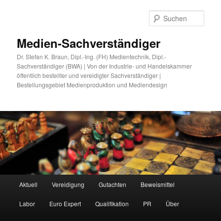
Zum
primären
Such
Inhalt
springen
Medien-Sachverständiger
Dr. Stefan K. Braun, Dipl.-Ing. (FH) Medientechnik, Dipl.-
Sachverständiger (BWA) | Von der Industrie- und Handelskammer
öffentlich bestellter und vereidigter Sachverständiger |
Bestellungsgebiet Medienproduktion und Mediendesign
Hauptmenü
Aktuell
Vereidigung
Gutachten
Beweismittel
Labor
Euro Expert
Qualifikation
PR
Über