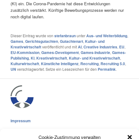
(KI) ein. Die Corona-Pandemie hat diese Entwicklungen
zusätzlich verstärkt. Künftige Bewerbungsprozesse werden nur
noch digital laufen.
Dieser Eintrag wurde von
stefanbraun
unter
Aus- und Weiterbildung
,
Games
,
Gerichtsgutachten
,
Gutachtenart
,
Kultur- und
Kreativwirtschaft
veröffentlicht und mit
AI
,
Creative Industries
,
EU
,
EU-Kommission
,
Games-Development
,
Games-Industrie
,
Games-
Publishing
,
KI
,
Kreativwirtschaft
,
Kultur- und Kreativwirtschaft
,
Kulturwirtschaft
,
Künstliche Intelligenz
,
Recruiting
,
Recruiting 5.0
,
UN
verschlagwortet. Setze ein Lesezeichen für den
Permalink
.
Impressum
Cookie-Zustimmung verwalten