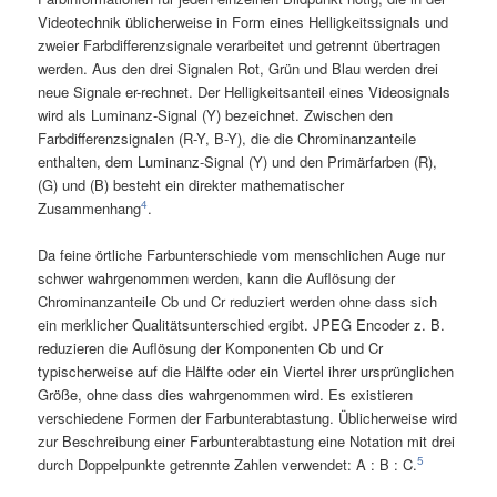
Videotechnik üblicherweise in Form eines Helligkeitssignals und
zweier Farbdifferenzsignale verarbeitet und getrennt übertragen
werden. Aus den drei Signalen Rot, Grün und Blau werden drei
neue Signale er-rechnet. Der Helligkeitsanteil eines Videosignals
wird als Luminanz-Signal (Y) bezeichnet. Zwischen den
Farbdifferenzsignalen (R-Y, B-Y), die die Chrominanzanteile
enthalten, dem Luminanz-Signal (Y) und den Primärfarben (R),
(G) und (B) besteht ein direkter mathematischer
4
Zusammenhang
.
Da feine örtliche Farbunterschiede vom menschlichen Auge nur
schwer wahrgenommen werden, kann die Auflösung der
Chrominanzanteile Cb und Cr reduziert werden ohne dass sich
ein merklicher Qualitätsunterschied ergibt. JPEG Encoder z. B.
reduzieren die Auflösung der Komponenten Cb und Cr
typischerweise auf die Hälfte oder ein Viertel ihrer ursprünglichen
Größe, ohne dass dies wahrgenommen wird. Es existieren
verschiedene Formen der Farbunterabtastung. Üblicherweise wird
zur Beschreibung einer Farbunterabtastung eine Notation mit drei
5
durch Doppelpunkte getrennte Zahlen verwendet: A : B : C.