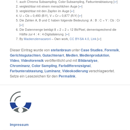
auch Chroma Subsampling, Color Subsampling, Farbunterabtastung
[
↩
]
vergleichbar mit einem menschlichen Auge
[
↩
]
vergleichbar mit den Zapfen im Auge
[
↩
]
U = Cb = 0,493 (B-Y), V = Cr = 0,877 (R-Y)
[
↩
]
Die Zahlen A, B und C haben folgende Bedeutung: A : B : C = Y : Cb : Cr
[
↩
]
Die Datenmenge beträgt 8 + 2 + 2 = 12 Bit/Pixel, dementsprechend die
Hälfte zur 4 : 4 : 4-Digitalisierung.
[
↩
]
By
Mackenziemacaroni
–
Own work
,
CC BY-SA 4.0
,
Link
[
↩
]
Dieser Eintrag wurde von
stefanbraun
unter
Case Studies
,
Forensik
,
Gerichtsgutachten
,
Gutachtenart
,
Medien
,
Medienproduktion
,
Video
,
Videoforensik
veröffentlicht und mit
Bildanalyse
,
Chrominanz
,
Color Sampling
,
Farbdifferenzsignal
,
Farbunterabtastung
,
Luminanz
,
Videokodierung
verschlagwortet.
Setze ein Lesezeichen für den
Permalink
.
Impressum