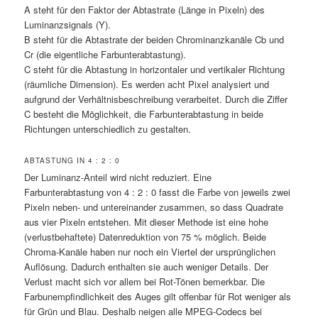
A steht für den Faktor der Abtastrate (Länge in Pixeln) des
Luminanzsignals (Y).
B steht für die Abtastrate der beiden Chrominanzkanäle Cb und
Cr (die eigentliche Farbunterabtastung).
C steht für die Abtastung in horizontaler und vertikaler Richtung
(räumliche Dimension). Es werden acht Pixel analysiert und
aufgrund der Verhältnisbeschreibung verarbeitet. Durch die Ziffer
C besteht die Möglichkeit, die Farbunterabtastung in beide
Richtungen unterschiedlich zu gestalten.
ABTASTUNG IN 4 : 2 : 0
Der Luminanz-Anteil wird nicht reduziert. Eine
Farbunterabtastung von 4 : 2 : 0 fasst die Farbe von jeweils zwei
Pixeln neben- und untereinander zusammen, so dass Quadrate
aus vier Pixeln entstehen. Mit dieser Methode ist eine hohe
(verlustbehaftete) Datenreduktion von 75 % möglich. Beide
Chroma-Kanäle haben nur noch ein Viertel der ursprünglichen
Auflösung. Dadurch enthalten sie auch weniger Details. Der
Verlust macht sich vor allem bei Rot-Tönen bemerkbar. Die
Farbunempfindlichkeit des Auges gilt offenbar für Rot weniger als
für Grün und Blau. Deshalb neigen alle MPEG-Codecs bei