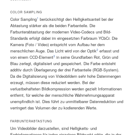
COLOR SAMPLING
1
Color Sampling
berücksichtigt den Helligkeitsanteil bei der
Abtastung stärker als die beiden Farbanteile. Die
Farbunterabtastung der modernen Video-Codecs und Bild-
Standards erfolgt dabei im eingesetzten Farbraum YCbCr. Die
Kamera (Foto / Video) entspricht vom Aufbau her dem
2
menschlichen Auge. Das Licht wird von der Optik
erfasst und
3
von einem CCD-Element
in seine Grundfarben Rot, Grün und
Blau zerlegt, digitalisiert und gespeichert. Die Farbe entsteht
additiv durch Überlagerung der drei Farbanteile (RGB-System).
Da die Digitalisierung von Videobildern sehr hohe Datenmengen
erzeugt, müssen diese reduziert werden. Bei der
verlustbehafteten Bildkompression werden gezielt Informationen
entfernt, für welche der menschliche Wahrnehmungsapparat
unempfindlich ist. Dies führt zu unmittelbarer Datenreduktion und
verringert das Volumen der zu kodierenden Werte.
FARBUNTERABTASTUNG
Um Videobilder darzustellen, sind Helligkeits- und
Farbinformationen für jeden einzelnen Bildpunkt nötig, die in der