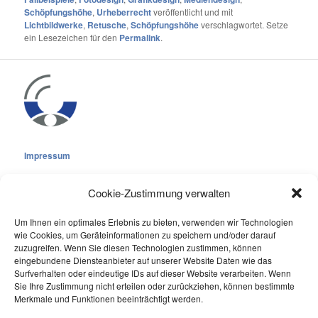
Schöpfungshöhe
,
Urheberrecht
veröffentlicht und mit
Lichtbildwerke
,
Retusche
,
Schöpfungshöhe
verschlagwortet. Setze
ein Lesezeichen für den
Permalink
.
Impressum
Cookie-Zustimmung verwalten
Um Ihnen ein optimales Erlebnis zu bieten, verwenden wir Technologien
wie Cookies, um Geräteinformationen zu speichern und/oder darauf
Cookie-Richtlinie (EU)
zuzugreifen. Wenn Sie diesen Technologien zustimmen, können
eingebundene Diensteanbieter auf unserer Website Daten wie das
Datenschutzerklärung
Surfverhalten oder eindeutige IDs auf dieser Website verarbeiten. Wenn
Sie Ihre Zustimmung nicht erteilen oder zurückziehen, können bestimmte
Online Visitors:
0
Merkmale und Funktionen beeinträchtigt werden.
Last 7 Days Views:
186