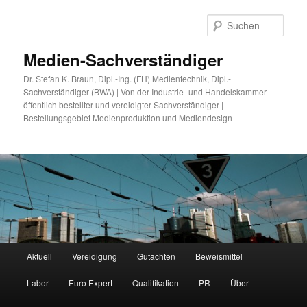
Zum
primären
Such
Inhalt
springen
Medien-Sachverständiger
Dr. Stefan K. Braun, Dipl.-Ing. (FH) Medientechnik, Dipl.-
Sachverständiger (BWA) | Von der Industrie- und Handelskammer
öffentlich bestellter und vereidigter Sachverständiger |
Bestellungsgebiet Medienproduktion und Mediendesign
Hauptmenü
Aktuell
Vereidigung
Gutachten
Beweismittel
Labor
Euro Expert
Qualifikation
PR
Über