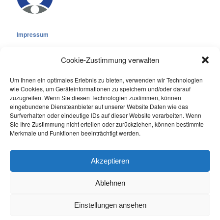
Impressum
Cookie-Zustimmung verwalten
Um Ihnen ein optimales Erlebnis zu bieten, verwenden wir Technologien
wie Cookies, um Geräteinformationen zu speichern und/oder darauf
Cookie-Richtlinie (EU)
zuzugreifen. Wenn Sie diesen Technologien zustimmen, können
eingebundene Diensteanbieter auf unserer Website Daten wie das
Datenschutzerklärung
Surfverhalten oder eindeutige IDs auf dieser Website verarbeiten. Wenn
Sie Ihre Zustimmung nicht erteilen oder zurückziehen, können bestimmte
Online Visitors:
0
Merkmale und Funktionen beeinträchtigt werden.
Last 7 Days Views:
318
Last 30 Days Views:
2.118
Akzeptieren
Ablehnen
Einstellungen ansehen