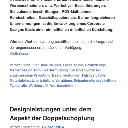
Werbemaßnahmen, u. a. Werbeflyer, Beschilderungen,
Schaufensterbeschriftungen, POS-Maßnahmen,
Rundschreiben, Geschäftspapiere etc. Bei umfangreicheren
Unternehmungen ist die Entwicklung eines Corporate
Designs Basis einer einheitlichen öffentlichen Darstellung.
Wird der Wert der Leistung bestritten, stellt sich die Frage nach
der angemessenen, ortsüblichen Verfügung.
Weiterlesen
→
Veröffentlicht unter
Case Studies
,
Fallbeispiele
,
Grafikdesign
,
Mediendesign
,
Print
,
Wertermittlung
|
Verschlagwortet mit
angemessene Vergütung
,
Designleistungen
,
Falzflyer
,
Folien
,
Materialeinsatz
,
ortsübliche Vergütung
,
Schaufensterbeschriftung
,
Typografie
,
Werbegrafik
,
Werbeschriften
Designleistungen unter dem
Aspekt der Doppelschöpfung
Veröffentlicht am
22. Oktober 2014