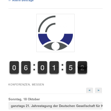
Ältere Beiträge
9
9
0
0
5
5
6
6
9
9
0
0
1
1
1
1
4
5
5
3
4
4
KONFERENZEN, MESSEN
<
>
Sonntag, 18 Oktober
ganztags
21. Jahrestagung der Deutschen Gesellschaft für Krimina