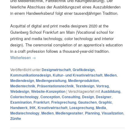
und Medientechnik, Farbtechnik und Raumgestaltung). Der
feierliche Abschluss der Ausbildungszeit eines Auszubildenden
in einem Handwerksberuf folgt einer tausendjährigen Tradition.
Acquittal of digital and print media designers 2020 at the
Gutenberg School Frankfurt am Main (Vocational school for
printing and media technology, color technology and interior
design). The ceremonial completion of an apprentice’s education
in a craft profession follows a thousand-year-old tradition.
Weiterlesen
→
Veröffentlicht unter
Designwirtschaft
,
Grafikdesign
,
Kommunikationsdesign
,
Kultur- und Kreativwirtschaft
,
Medien
,
Mediendesign
,
Mediengestaltung
,
Medienproduktion
,
Medientechnik
,
Präsentationstechnik
,
Textdesign
,
Vortrag
,
Webdesign
,
Website-Konzeption
|
Verschlagwortet mit
Ausbildung
,
Colortechnology
,
Conception
,
Consulting
,
Design
,
Designer
,
Examination
,
Frankfurt
,
Freisprechung
,
Gautschen
,
Graphic
,
Handwerk
,
IHK
,
Kreativwirtschaft
,
Lossprechung
,
Media
,
Mediatechnology
,
Medien
,
Mediengestalter
,
Planning
,
Visualization
,
Zünfte