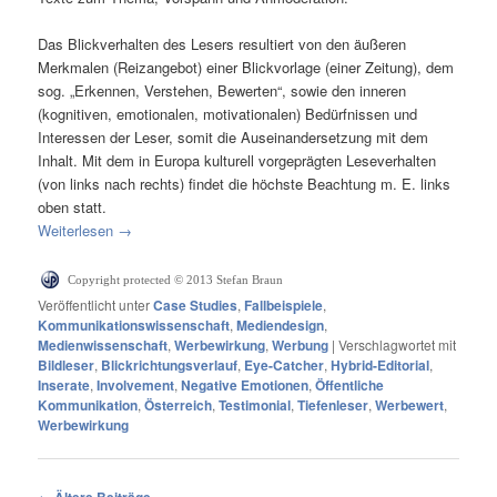
Das Blickverhalten des Lesers resultiert von den äußeren
Merkmalen (Reizangebot) einer Blickvorlage (einer Zeitung), dem
sog. „Erkennen, Verstehen, Bewerten“, sowie den inneren
(kognitiven, emotionalen, motivationalen) Bedürfnissen und
Interessen der Leser, somit die Auseinandersetzung mit dem
Inhalt. Mit dem in Europa kulturell vorgeprägten Leseverhalten
(von links nach rechts) findet die höchste Beachtung m. E. links
oben statt.
Weiterlesen
→
Copyright protected © 2013 Stefan Braun
Veröffentlicht unter
Case Studies
,
Fallbeispiele
,
Kommunikationswissenschaft
,
Mediendesign
,
Medienwissenschaft
,
Werbewirkung
,
Werbung
|
Verschlagwortet mit
Bildleser
,
Blickrichtungsverlauf
,
Eye-Catcher
,
Hybrid-Editorial
,
Inserate
,
Involvement
,
Negative Emotionen
,
Öffentliche
Kommunikation
,
Österreich
,
Testimonial
,
Tiefenleser
,
Werbewert
,
Werbewirkung
Beitragsnavigation
←