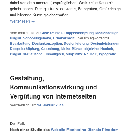
dabei von dem anderen (ursprünglichen) Werk keine Kenntnis
gehabt haben. Dies gilt für Musikwerke, Fotografien, Grafikdesign
und bildende Kunst gleichermaßen.
Weiterlesen
→
Veröffentlicht unter
Case Studies
,
Doppelschöpfung
,
Mediendesign
,
Plagiat
,
Schöpfungshöhe
,
Urheberrecht
|
Verschlagwortet mit
Bearbeitung
,
Designkonzeption
,
Designleistung
,
Designleistungen
,
Doppelschöpfung
,
Gestaltung
,
kleine Münze
,
objektive Neuheit
,
Plagiat
,
statistische Einmaligkeit
,
subjektive Neuheit
,
Typografie
Gestaltung,
Kommunikationswirkung und
Vergütung von Internetseiten
Veröffentlicht am
14. Januar 2014
Der Fall:
Nach einer Studie des
Website-Monitoring-Diensts Pingdom