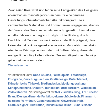
Zwar seien Kreativität und technische Fähigkeiten des Designers
erkennbar, es mangele jedoch an dem für eine gewisse
Gestaltungshöhe erforderlichen Abstraktionsgrad. Die zu
verwendenden Materialien und Formen seien vorgegeben, ebenso
der Zweck, das Werk sei schablonenartig gefertigt. Deshalb sei
ein Abstrahieren nur begrenzt möglich. Die Bindung durch
Produkt- und Gebrauchszweck seien so deutlich prägend, dass
keine abstrakte Aussage erkennbar wäre. Maßgeblich sei allein,
wie die im Prüfungszeitraum der Einkünfteerzielung dienenden
maßgeblichen Tätigkeiten, die der Gesamttätigkeit das Gepräge
geben, einzuordnen seien.
Weiterlesen
→
Veröffentlicht unter
Case Studies
,
Fallbeispiele
,
Fotodesign
,
Fotografie
,
Gerichtsgutachten
,
Grafikdesign
,
Gutachtenart
,
Künstlerische Tätigkeit
,
Mediendesign
,
Mediengestaltung
,
Schöpfungshöhe
,
Steuern
,
Textdesign
,
Urheberrecht
,
Webdesign
,
Zivilverfahren
|
Verschlagwortet mit
3-D Visualisierung
,
Art Director
,
Brand Design
,
dienende Funktion
,
eigenschöpferisch
,
Finanzamt
,
geistiges Vermögen
,
Gestaltungshöhe
,
Gewerbebetrieb
,
Grafikdesigner
,
Illustration
,
Individualität
,
Kunst
,
künstlerische