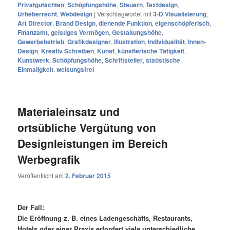
Privatgutachten
,
Schöpfungshöhe
,
Steuern
,
Textdesign
,
Urheberrecht
,
Webdesign
|
Verschlagwortet mit
3-D Visualisierung
,
Art Director
,
Brand Design
,
dienende Funktion
,
eigenschöpferisch
,
Finanzamt
,
geistiges Vermögen
,
Gestaltungshöhe
,
Gewerbebetrieb
,
Grafikdesigner
,
Illustration
,
Individualität
,
Innen-
Design
,
Kreativ Schreiben
,
Kunst
,
künstlerische Tätigkeit
,
Kunstwerk
,
Schöpfungshöhe
,
Schriftsteller
,
statistische
Einmaligkeit
,
weisungsfrei
Materialeinsatz und
ortsübliche Vergütung von
Designleistungen im Bereich
Werbegrafik
Veröffentlicht am
2. Februar 2015
Der Fall:
Die Eröffnung z. B. eines Ladengeschäfts, Restaurants,
Hotels oder einer Praxis erfordert viele unterschiedliche