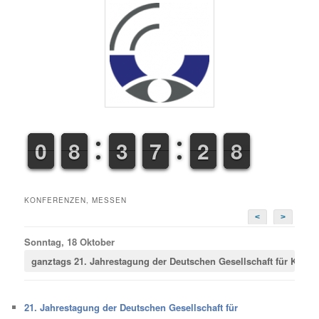
9
9
0
0
7
7
8
8
2
2
3
3
6
6
7
7
1
1
2
2
8
9
9
KONFERENZEN, MESSEN
<
>
Sonntag, 18 Oktober
ganztags
21. Jahrestagung der Deutschen Gesellschaft für Krimina
21. Jahrestagung der Deutschen Gesellschaft für