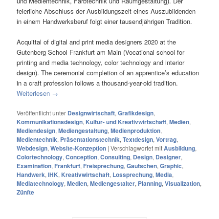
und Medientechnik, Farbtechnik und Raumgestaltung). Der
feierliche Abschluss der Ausbildungszeit eines Auszubildenden
in einem Handwerksberuf folgt einer tausendjährigen Tradition.
Acquittal of digital and print media designers 2020 at the
Gutenberg School Frankfurt am Main (Vocational school for
printing and media technology, color technology and interior
design). The ceremonial completion of an apprentice’s education
in a craft profession follows a thousand-year-old tradition.
Weiterlesen
→
Veröffentlicht unter
Designwirtschaft
,
Grafikdesign
,
Kommunikationsdesign
,
Kultur- und Kreativwirtschaft
,
Medien
,
Mediendesign
,
Mediengestaltung
,
Medienproduktion
,
Medientechnik
,
Präsentationstechnik
,
Textdesign
,
Vortrag
,
Webdesign
,
Website-Konzeption
|
Verschlagwortet mit
Ausbildung
,
Colortechnology
,
Conception
,
Consulting
,
Design
,
Designer
,
Examination
,
Frankfurt
,
Freisprechung
,
Gautschen
,
Graphic
,
Handwerk
,
IHK
,
Kreativwirtschaft
,
Lossprechung
,
Media
,
Mediatechnology
,
Medien
,
Mediengestalter
,
Planning
,
Visualization
,
Zünfte