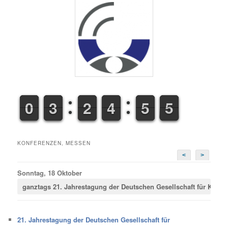
9
9
0
0
2
2
3
3
1
1
2
2
3
3
4
4
4
5
5
5
6
5
KONFERENZEN, MESSEN
<
>
Sonntag, 18 Oktober
ganztags
21. Jahrestagung der Deutschen Gesellschaft für Krimina
21. Jahrestagung der Deutschen Gesellschaft für