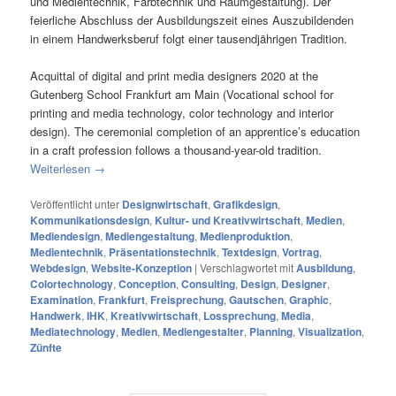
und Medientechnik, Farbtechnik und Raumgestaltung). Der
feierliche Abschluss der Ausbildungszeit eines Auszubildenden
in einem Handwerksberuf folgt einer tausendjährigen Tradition.
Acquittal of digital and print media designers 2020 at the
Gutenberg School Frankfurt am Main (Vocational school for
printing and media technology, color technology and interior
design). The ceremonial completion of an apprentice’s education
in a craft profession follows a thousand-year-old tradition.
Weiterlesen
→
Veröffentlicht unter
Designwirtschaft
,
Grafikdesign
,
Kommunikationsdesign
,
Kultur- und Kreativwirtschaft
,
Medien
,
Mediendesign
,
Mediengestaltung
,
Medienproduktion
,
Medientechnik
,
Präsentationstechnik
,
Textdesign
,
Vortrag
,
Webdesign
,
Website-Konzeption
|
Verschlagwortet mit
Ausbildung
,
Colortechnology
,
Conception
,
Consulting
,
Design
,
Designer
,
Examination
,
Frankfurt
,
Freisprechung
,
Gautschen
,
Graphic
,
Handwerk
,
IHK
,
Kreativwirtschaft
,
Lossprechung
,
Media
,
Mediatechnology
,
Medien
,
Mediengestalter
,
Planning
,
Visualization
,
Zünfte