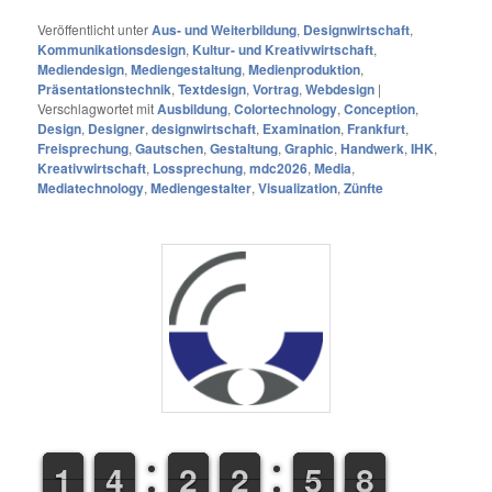
Veröffentlicht unter
Aus- und Weiterbildung
,
Designwirtschaft
,
Kommunikationsdesign
,
Kultur- und Kreativwirtschaft
,
Mediendesign
,
Mediengestaltung
,
Medienproduktion
,
Präsentationstechnik
,
Textdesign
,
Vortrag
,
Webdesign
|
Verschlagwortet mit
Ausbildung
,
Colortechnology
,
Conception
,
Design
,
Designer
,
designwirtschaft
,
Examination
,
Frankfurt
,
Freisprechung
,
Gautschen
,
Gestaltung
,
Graphic
,
Handwerk
,
IHK
,
Kreativwirtschaft
,
Lossprechung
,
mdc2026
,
Media
,
Mediatechnology
,
Mediengestalter
,
Visualization
,
Zünfte
1
1
1
1
3
3
4
4
1
1
2
2
1
1
2
2
4
4
5
5
8
9
8