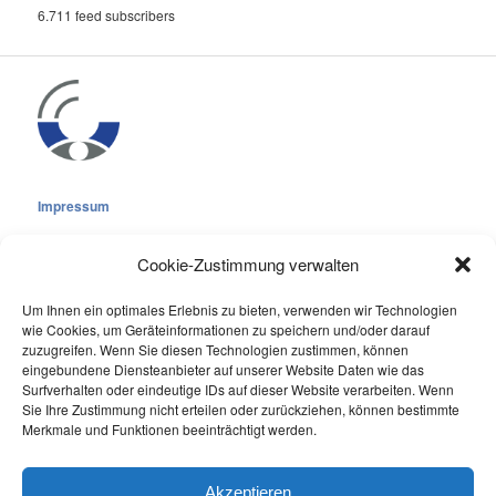
6.711 feed subscribers
Impressum
Cookie-Zustimmung verwalten
Um Ihnen ein optimales Erlebnis zu bieten, verwenden wir Technologien
wie Cookies, um Geräteinformationen zu speichern und/oder darauf
Cookie-Richtlinie (EU)
zuzugreifen. Wenn Sie diesen Technologien zustimmen, können
Datenschutzerklärung
eingebundene Diensteanbieter auf unserer Website Daten wie das
Surfverhalten oder eindeutige IDs auf dieser Website verarbeiten. Wenn
Sie Ihre Zustimmung nicht erteilen oder zurückziehen, können bestimmte
Online Visitors:
0
Merkmale und Funktionen beeinträchtigt werden.
Last 7 Days Views:
285
Last 30 Days Views:
2.075
Akzeptieren