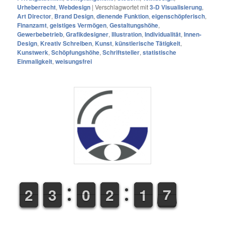
Urheberrecht
,
Webdesign
|
Verschlagwortet mit
3-D Visualisierung
,
Art Director
,
Brand Design
,
dienende Funktion
,
eigenschöpferisch
,
Finanzamt
,
geistiges Vermögen
,
Gestaltungshöhe
,
Gewerbebetrieb
,
Grafikdesigner
,
Illustration
,
Individualität
,
Innen-
Design
,
Kreativ Schreiben
,
Kunst
,
künstlerische Tätigkeit
,
Kunstwerk
,
Schöpfungshöhe
,
Schriftsteller
,
statistische
Einmaligkeit
,
weisungsfrei
1
1
2
2
2
2
3
3
9
9
0
0
1
1
2
2
1
1
1
1
7
8
7