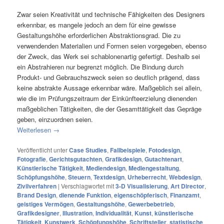
Zwar seien Kreativität und technische Fähigkeiten des Designers
erkennbar, es mangele jedoch an dem für eine gewisse
Gestaltungshöhe erforderlichen Abstraktionsgrad. Die zu
verwendenden Materialien und Formen seien vorgegeben, ebenso
der Zweck, das Werk sei schablonenartig gefertigt. Deshalb sei
ein Abstrahieren nur begrenzt möglich. Die Bindung durch
Produkt- und Gebrauchszweck seien so deutlich prägend, dass
keine abstrakte Aussage erkennbar wäre. Maßgeblich sei allein,
wie die im Prüfungszeitraum der Einkünfteerzielung dienenden
maßgeblichen Tätigkeiten, die der Gesamttätigkeit das Gepräge
geben, einzuordnen seien.
Weiterlesen
→
Veröffentlicht unter
Case Studies
,
Fallbeispiele
,
Fotodesign
,
Fotografie
,
Gerichtsgutachten
,
Grafikdesign
,
Gutachtenart
,
Künstlerische Tätigkeit
,
Mediendesign
,
Mediengestaltung
,
Schöpfungshöhe
,
Steuern
,
Textdesign
,
Urheberrecht
,
Webdesign
,
Zivilverfahren
|
Verschlagwortet mit
3-D Visualisierung
,
Art Director
,
Brand Design
,
dienende Funktion
,
eigenschöpferisch
,
Finanzamt
,
geistiges Vermögen
,
Gestaltungshöhe
,
Gewerbebetrieb
,
Grafikdesigner
,
Illustration
,
Individualität
,
Kunst
,
künstlerische
Tätigkeit
,
Kunstwerk
,
Schöpfungshöhe
,
Schriftsteller
,
statistische