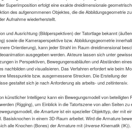
 der Superimposition erfolgt eine exakte dreidimensionale geometrisc
ktion des aufgenommenen Objektes, die die Abbildungsgeometrie z
der Aufnahme wiederherstellt.
ion und Ausrichtung (Bildperspektiven) der Tatortlage bekannt (äußer
ng) sowie die Kameraperspektive bzw. Abbildungsgeometrie innerhal
nere Orientierung), kann jeder Strahl im Raum dreidimensional besc
ideoanimation ausgegeben werden. Akteure lassen sich unter gewiss
zungen in Perspektiven, Bewegungensabläufen und Abständen eines
 nachbilden und visualisieren. Das Verfahren erfordert wie beim Mo
ene Messpunkte bzw. ausgemessene Strecken. Die Erstellung der
isse gestaltet sich je nach Anforderung als arbeits- und zeitintensiv.
von künstlicher Intelligenz kann ein Bewegungsmodell von beteiligten
 werden (Rigging), um Einblick in die Tatortszene von allen Seiten zu 
ewegungsmodell, die
Amarture
ist ein spezieller Objekttyp, der mit e
kl. Basisknochen in einem 3D-Raum arbeitet. Wird die Armature bewe
ich alle Knochen (Bones) der Armature mit (
Inverse Kinematik
(IK)).