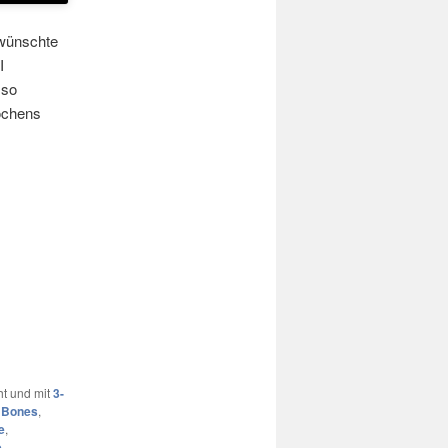
ewünschte
I
 so
ochens
ht und mit
3-
,
Bones
,
e
,
e
,