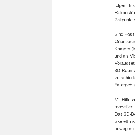
folgen. In
Rekonstru
Zeitpunkt 
Sind Posit
Orientieru
Kamera (in
und als V
Vorausset
3D-Raumes
verschied
Fallergebn
Mit Hilfe 
modelliert
Das 3D-B
Skelett in
bewegen s