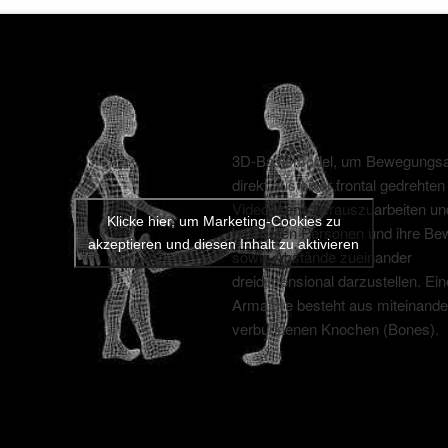
3D-Basismodel, um Bewegungsa
direkt aus einer frontal gedrehten
Videoszene herauszuarbeiten un
Klicke hier, um Marketing-Cookies zu
beteiligten Personen und ihre B
akzeptieren und diesen Inhalt zu aktivieren
sowie Abstände zueinander
dreidimensional darzustellen. Ein
Armature besteht aus miteinande
verbundenen Knochen (Bones).