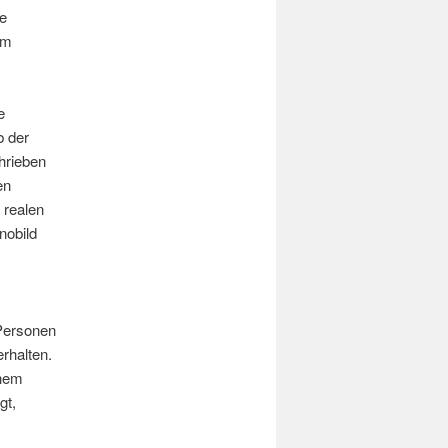
he
um
e
b der
hrieben
en
 realen
nobild
 Personen
erhalten.
inem
gt,