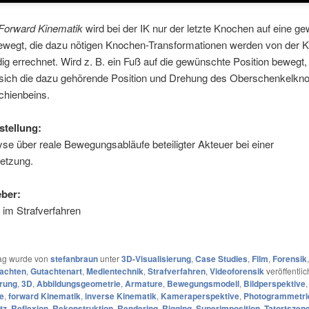
Forward Kinematik
wird bei der IK nur der letzte Knochen auf eine g
bewegt, die dazu nötigen Knochen-Transformationen werden von der K
ig errechnet. Wird z. B. ein Fuß auf die gewünschte Position bewegt,
 sich die dazu gehörende Position und Drehung des Oberschenkelkn
chienbeins.
stellung:
se über reale Bewegungsabläufe beteiligter Akteuer bei einer
letzung.
ber:
 im Strafverfahren
rag wurde von
stefanbraun
unter
3D-Visualisierung
,
Case Studies
,
Film
,
Forensik
,
tachten
,
Gutachtenart
,
Medientechnik
,
Strafverfahren
,
Videoforensik
veröffentlic
erung
,
3D
,
Abbildungsgeometrie
,
Armature
,
Bewegungsmodell
,
Bildperspektive
e
,
forward Kinematik
,
inverse Kinematik
,
Kameraperspektive
,
Photogrammetri
tz
,
Reflexion
,
Rekonstruktion
,
Rendering
,
Rigging
,
Superimposition
,
Tatortszen