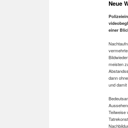
Neue W
Polizeiei
videobegl
einer Bli
Nachtaufn
vermehrte
Bildwieder
meisten z
Abstandss
dann ohne 
und damit 
Bedeutsam
Aussehensä
Teilweise 
Tatrekons
Nachbildu