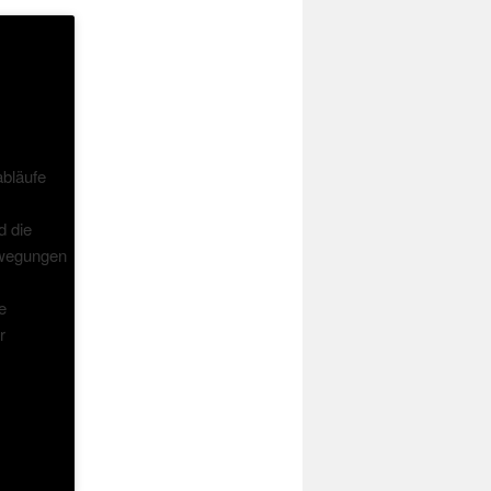
bläufe
d die
ewegungen
e
r