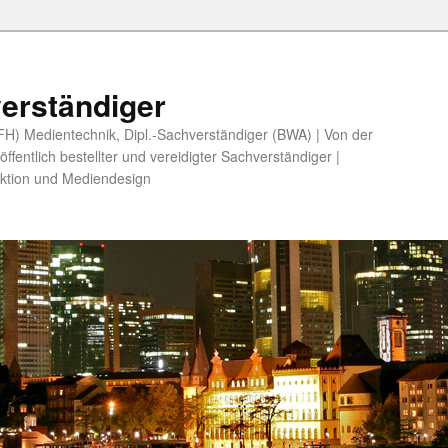
erständiger
 (FH) Medientechnik, Dipl.-Sachverständiger (BWA) | Von der
fentlich bestellter und vereidigter Sachverständiger |
ktion und Mediendesign