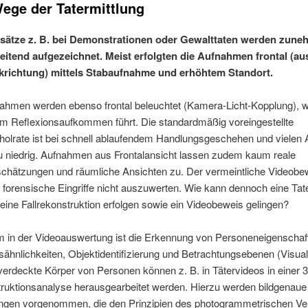
ege der Tatermittlung
nsätze z. B. bei Demonstrationen oder Gewalttaten werden zun
eitend aufgezeichnet. Meist erfolgten die Aufnahmen frontal (au
ckrichtung) mittels Stabaufnahme und erhöhtem Standort.
ahmen werden ebenso frontal beleuchtet (Kamera-Licht-Kopplung), 
m Reflexionsaufkommen führt. Die standardmäßig voreingestellte
holrate ist bei schnell ablaufendem Handlungsgeschehen und vielen
u niedrig. Aufnahmen aus Frontalansicht lassen zudem kaum reale
chätzungen und räumliche Ansichten zu. Der vermeintliche Videobew
forensische Eingriffe nicht auszuwerten. Wie kann dennoch eine Tate
eine Fallrekonstruktion erfolgen sowie ein Videobeweis gelingen?
 in der Videoauswertung ist die Erkennung von Personeneigenschaf
hnlichkeiten, Objektidentifizierung und Betrachtungsebenen (Visual
verdeckte Körper von Personen können z. B. in Tätervideos in einer 
truktionsanalyse herausgearbeitet werden. Hierzu werden bildgenaue
ngen vorgenommen, die den Prinzipien des photogrammetrischen Ve