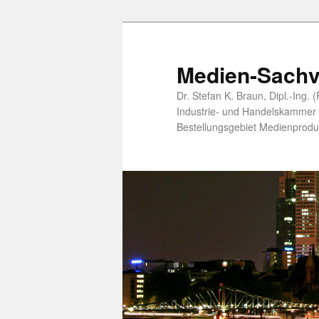
Zum
primären
Inhalt
Medien-Sachv
springen
Dr. Stefan K. Braun, Dipl.-Ing.
Industrie- und Handelskammer öf
Bestellungsgebiet Medienprodu