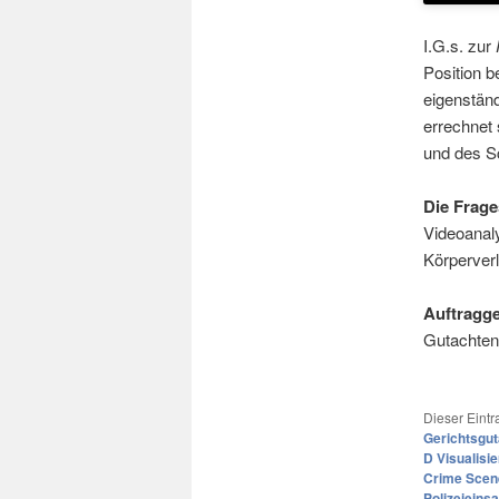
I.G.s. zur
Position 
eigenständ
errechnet
und des S
Die Frage
Videoanaly
Körperver
Auftragge
Gutachten
Dieser Eint
Gerichtsgu
D Visualisi
Crime Scen
Polizeieinsa