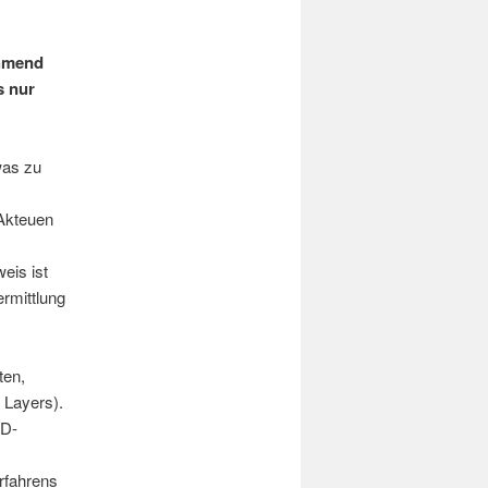
ehmend
s nur
was zu
 Akteuen
eis ist
rmittlung
ten,
 Layers).
3D-
rfahrens