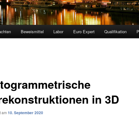
achten
Beweismittel
Labor
Euro Expert
Qualifikation
togrammetrische
lrekonstruktionen in 3D
ht am
10. September 2020