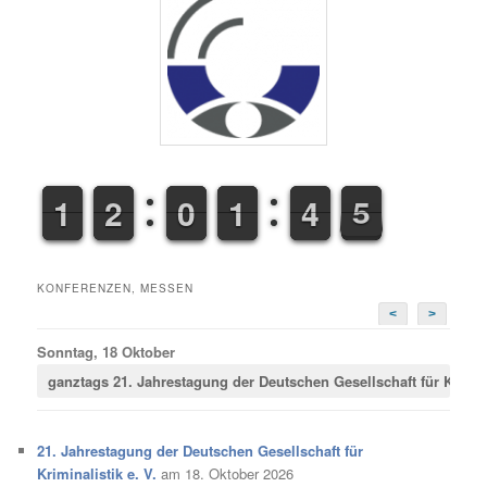
1
1
1
1
1
1
2
2
9
9
0
0
1
1
1
1
3
4
4
5
6
5
KONFERENZEN, MESSEN
<
>
Sonntag, 18 Oktober
ganztags
21. Jahrestagung der Deutschen Gesellschaft für Krimina
21. Jahrestagung der Deutschen Gesellschaft für
Kriminalistik e. V.
am 18. Oktober 2026