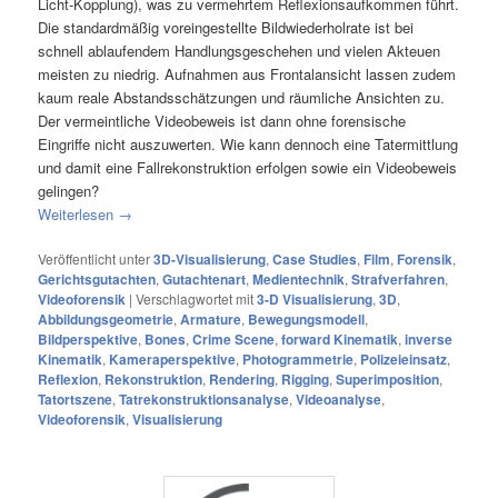
Licht-Kopplung), was zu vermehrtem Reflexionsaufkommen führt.
Die standardmäßig voreingestellte Bildwiederholrate ist bei
schnell ablaufendem Handlungsgeschehen und vielen Akteuen
meisten zu niedrig. Aufnahmen aus Frontalansicht lassen zudem
kaum reale Abstandsschätzungen und räumliche Ansichten zu.
Der vermeintliche Videobeweis ist dann ohne forensische
Eingriffe nicht auszuwerten. Wie kann dennoch eine Tatermittlung
und damit eine Fallrekonstruktion erfolgen sowie ein Videobeweis
gelingen?
Weiterlesen
→
Veröffentlicht unter
3D-Visualisierung
,
Case Studies
,
Film
,
Forensik
,
Gerichtsgutachten
,
Gutachtenart
,
Medientechnik
,
Strafverfahren
,
Videoforensik
|
Verschlagwortet mit
3-D Visualisierung
,
3D
,
Abbildungsgeometrie
,
Armature
,
Bewegungsmodell
,
Bildperspektive
,
Bones
,
Crime Scene
,
forward Kinematik
,
inverse
Kinematik
,
Kameraperspektive
,
Photogrammetrie
,
Polizeieinsatz
,
Reflexion
,
Rekonstruktion
,
Rendering
,
Rigging
,
Superimposition
,
Tatortszene
,
Tatrekonstruktionsanalyse
,
Videoanalyse
,
Videoforensik
,
Visualisierung