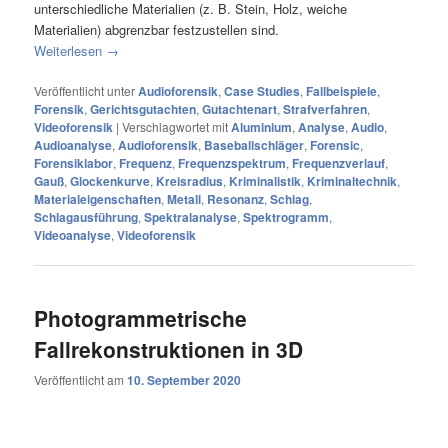
unterschiedliche Materialien (z. B. Stein, Holz, weiche
Materialien) abgrenzbar festzustellen sind.
Weiterlesen
→
Veröffentlicht unter
Audioforensik
,
Case Studies
,
Fallbeispiele
,
Forensik
,
Gerichtsgutachten
,
Gutachtenart
,
Strafverfahren
,
Videoforensik
|
Verschlagwortet mit
Aluminium
,
Analyse
,
Audio
,
Audioanalyse
,
Audioforensik
,
Baseballschläger
,
Forensic
,
Forensiklabor
,
Frequenz
,
Frequenzspektrum
,
Frequenzverlauf
,
Gauß
,
Glockenkurve
,
Kreisradius
,
Kriminalistik
,
Kriminaltechnik
,
Materialeigenschaften
,
Metall
,
Resonanz
,
Schlag
,
Schlagausführung
,
Spektralanalyse
,
Spektrogramm
,
Videoanalyse
,
Videoforensik
Photogrammetrische
Fallrekonstruktionen in 3D
Veröffentlicht am
10. September 2020