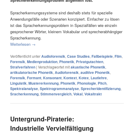
Sprechererkennungsproblem allgemein löst.
Spracherkennungssysteme sind deshalb stets für spezielle
Anwendungsfälle oder Szenarien konzipiert. Einfacher zu lösen
ist das Spracherkennungsproblem in Spezialfällen wie einzeln
gesprochener Wörter, kleinem Vokabular und sprecherabhängiger
Spracherkennung.
Weiterlesen
→
Veröffentlicht unter
Audioforensik
,
Case Studies
,
Fallbeispiele
,
Film
,
Forensik
,
Medienproduktion
,
Phonetik
,
Privatgutachten
,
Strafverfahren
|
Verschlagwortet mit
akustische Phonetik
,
artikulatorische Phonetik
,
Audioforensik
,
auditive Phonetik
,
Forensik
,
Formant
,
Konsonant
,
Kontext
,
Kotex
,
Lautlehre
,
Linguistik
,
Mustererkennung
,
Phonetik
,
Phonologie
,
Pitch
,
Spektralanalyse
,
Spektrogrammanalyse
,
Sprecheridentifizierung
,
Sracherkennung
,
Stimmenvergleich
,
Vokal
,
Vokaltrakt
Untergrund-Piraterie:
Industrielle Vervielfältigung