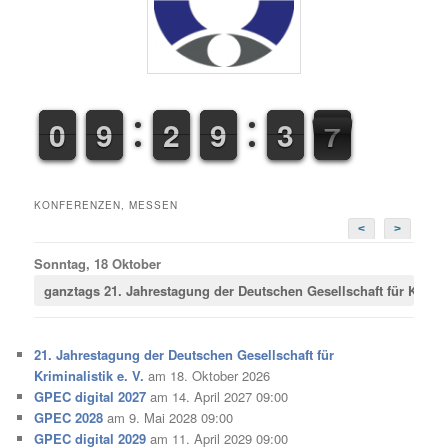
9
9
0
0
8
8
9
9
1
1
2
2
8
8
9
9
2
2
3
3
8
9
8
KONFERENZEN, MESSEN
<
>
Sonntag, 18 Oktober
ganztags
21. Jahrestagung der Deutschen Gesellschaft für Krimina
21. Jahrestagung der Deutschen Gesellschaft für
Kriminalistik e. V.
am 18. Oktober 2026
GPEC digital 2027
am 14. April 2027 09:00
GPEC 2028
am 9. Mai 2028 09:00
GPEC digital 2029
am 11. April 2029 09:00