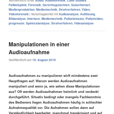
Veröffentlicht unter
Audio
,
Audioforensik
,
Case Studies
,
Fallbeispiele
,
Forensik
,
Gerichtsgutachten
,
Gutachtenart
,
Medienproduktion
,
Medientechnik
,
Strafverfahren
,
Video
,
Videoforensik
|
Verschlagwortet mit
Audioanalyse
,
Auflösung
,
Bildanalyse
,
Interlace
,
Medientechnik
,
Polizeieinsatz
,
Polizeivideo
,
progressiv
,
Spektralanalyse
,
Strafverfahren
,
Videoanalyse
Manipulationen in einer
Audioaufnahme
Veröffentlicht am
19. August 2019
Audioaufnahmen zu manipulieren wirft mindestens zwei
Hauptfragen auf: Warum werden Audioaufnahmen
manipuliert und wenn ja, wie sehen diese Manipulationen
aus? Oft werden Audioaufnahmen heimlich und verdeckt
durchgeführt. Situativ bedingt oder mangels Fachkenntnis
des Bedieners liegen Audioaufnahmen häufig in schlechter
Aufnahmequalität vor. Die Aufnahmen sollen dann auf
Verständlichkeit bearbeitet, manchmal transkripiert und auf