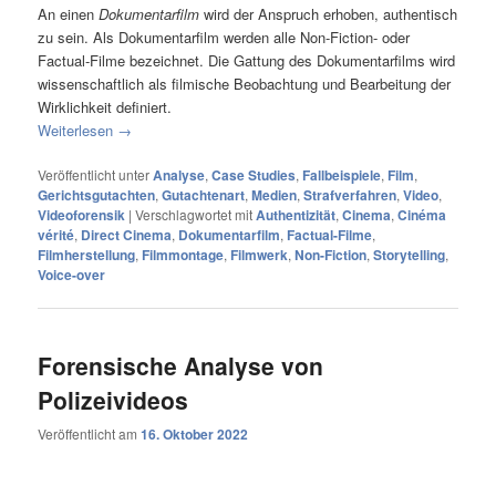
An einen
Dokumentarfilm
wird der Anspruch erhoben, authentisch
zu sein. Als Dokumentarfilm werden alle Non-Fiction- oder
Factual-Filme bezeichnet. Die Gattung des Dokumentarfilms wird
wissenschaftlich als filmische Beobachtung und Bearbeitung der
Wirklichkeit definiert.
Weiterlesen
→
Veröffentlicht unter
Analyse
,
Case Studies
,
Fallbeispiele
,
Film
,
Gerichtsgutachten
,
Gutachtenart
,
Medien
,
Strafverfahren
,
Video
,
Videoforensik
|
Verschlagwortet mit
Authentizität
,
Cinema
,
Cinéma
vérité
,
Direct Cinema
,
Dokumentarfilm
,
Factual-Filme
,
Filmherstellung
,
Filmmontage
,
Filmwerk
,
Non-Fiction
,
Storytelling
,
Voice-over
Forensische Analyse von
Polizeivideos
Veröffentlicht am
16. Oktober 2022