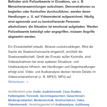
Befinden sich Polizeibeamte in Einsätzen, um z. B.
Menschenansammlungen aufzulösen, Demonstrationen zu
begleiten oder Kontrollen durchzuführen, werden deren
Handlungen u. U. auf Videomaterial aufgezeichnet. Häufig
sind agierende und zu kontrollierende Personen
alkoholisiert, die Situation ist emotional aufgeladen. Werden
Polizeibeamte beleidigt oder angegriffen, müssen Angriffe
abgewehrt werden.
Ein Einsatzbefehl erlaubt, Akteure zurückzudrängen. Wird die
Sache als Staatsschutzsache eingestuft, ermittelt die
Staatsanwaltschaft. Gerät der Einsatz außer Kontrolle, sind
Videoaufnahmen bei einer späteren Situations- und
Inhaltsanalyse hilfreich, wie Handlungen und Gegenhandlungen
erfolgt sind. Video- und Audioanalyse decken feinste Details im
Videocontainerformat (z. B. MPEG, MP4) auf.
Weiterlesen
→
Veröffentlicht unter
Audio
,
Audioforensik
,
Case Studies
,
Fallbeispiele
,
Forensik
,
Gerichtsgutachten
,
Gutachtenart
,
Medienproduktion
,
Medientechnik
,
Strafverfahren
,
Video
,
Videoforensik
|
Verschlagwortet mit
Audioanalyse
,
Auflösung
,