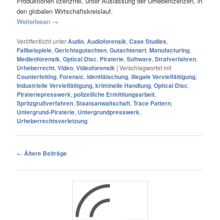
Produktionen lizenzfrei, unter Auslassung der Urheberlizenzen, in
den globalen Wirtschaftskreislauf.
Weiterlesen
→
Veröffentlicht unter
Audio
,
Audioforensik
,
Case Studies
,
Fallbeispiele
,
Gerichtsgutachten
,
Gutachtenart
,
Manufacturing
,
Medienforensik
,
Optical Disc
,
Piraterie
,
Software
,
Strafverfahren
,
Urheberrecht
,
Video
,
Videoforensik
|
Verschlagwortet mit
Counterfeiting
,
Forensic
,
Identfälschung
,
illegale Vervielfältigung
,
Industrielle Vervielfältigung
,
kriminelle Handlung
,
Optical Disc
,
Pirateriepresswerk
,
polizeiliche Ermittlungsarbeit
,
Spritzgrußverfahren
,
Staatsanwaltschaft
,
Trace Pattern
,
Untergrund-Piraterie
,
Untergrundpresswerk
,
Urheberrechtsverletzung
Beitragsnavigation
←
Ältere Beiträge