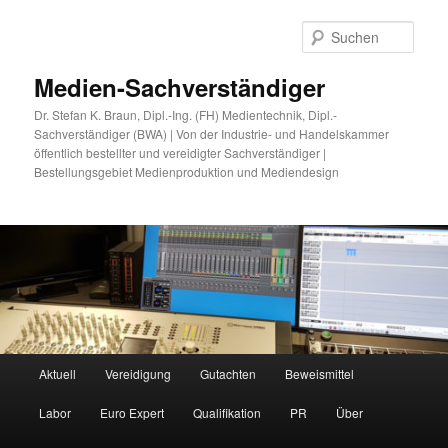
Zum
Zum
primären
sekundären
Such
Inhalt
Inhalt
springen
springen
Medien-Sachverständiger
Dr. Stefan K. Braun, Dipl.-Ing. (FH) Medientechnik, Dipl.-
Sachverständiger (BWA) | Von der Industrie- und Handelskammer
öffentlich bestellter und vereidigter Sachverständiger |
Bestellungsgebiet Medienproduktion und Mediendesign
Hauptmenü
Aktuell
Vereidigung
Gutachten
Beweismittel
Labor
Euro Expert
Qualifikation
PR
Über