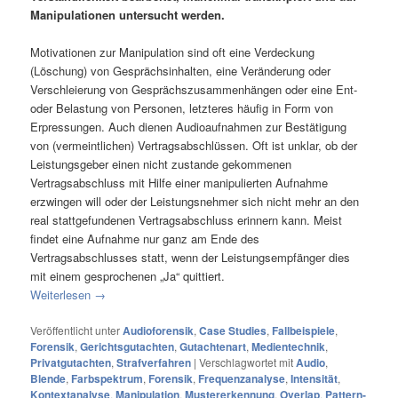
Manipulationen untersucht werden.
Motivationen zur Manipulation sind oft eine Verdeckung
(Löschung) von Gesprächsinhalten, eine Veränderung oder
Verschleierung von Gesprächszusammenhängen oder eine Ent-
oder Belastung von Personen, letzteres häufig in Form von
Erpressungen. Auch dienen Audioaufnahmen zur Bestätigung
von (vermeintlichen) Vertragsabschlüssen. Oft ist unklar, ob der
Leistungsgeber einen nicht zustande gekommenen
Vertragsabschluss mit Hilfe einer manipulierten Aufnahme
erzwingen will oder der Leistungsnehmer sich nicht mehr an den
real stattgefundenen Vertragsabschluss erinnern kann. Meist
findet eine Aufnahme nur ganz am Ende des
Vertragsabschlusses statt, wenn der Leistungsempfänger dies
mit einem gesprochenen „Ja“ quittiert.
Weiterlesen
→
Veröffentlicht unter
Audioforensik
,
Case Studies
,
Fallbeispiele
,
Forensik
,
Gerichtsgutachten
,
Gutachtenart
,
Medientechnik
,
Privatgutachten
,
Strafverfahren
|
Verschlagwortet mit
Audio
,
Blende
,
Farbspektrum
,
Forensik
,
Frequenzanalyse
,
Intensität
,
Kontextanalyse
,
Manipulation
,
Mustererkennung
,
Overlap
,
Pattern-