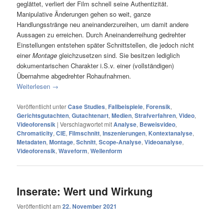
geglättet, verliert der Film schnell seine Authentizität.
Manipulative Änderungen gehen so weit, ganze
Handlungsstränge neu aneinanderzureihen, um damit andere
Aussagen zu erreichen. Durch Aneinanderreihung gedrehter
Einstellungen entstehen später Schnittstellen, die jedoch nicht
einer
Montage
gleichzusetzen sind. Sie besitzen lediglich
dokumentarischen Charakter i.S.v. einer (vollständigen)
Übernahme abgedrehter Rohaufnahmen.
Weiterlesen
→
Veröffentlicht unter
Case Studies
,
Fallbeispiele
,
Forensik
,
Gerichtsgutachten
,
Gutachtenart
,
Medien
,
Strafverfahren
,
Video
,
Videoforensik
|
Verschlagwortet mit
Analyse
,
Beweisvideo
,
Chromaticity
,
CIE
,
Filmschnitt
,
Inszenierungen
,
Kontextanalyse
,
Metadaten
,
Montage
,
Schnitt
,
Scope-Analyse
,
Videoanalyse
,
Videoforensik
,
Waveform
,
Wellenform
Inserate: Wert und Wirkung
Veröffentlicht am
22. November 2021