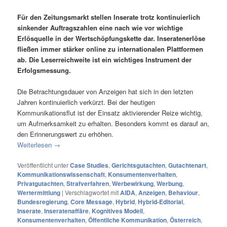
Für den Zeitungsmarkt stellen Inserate trotz kontinuierlich
sinkender Auftragszahlen eine nach wie vor wichtige
Erlösquelle in der Wertschöpfungskette dar. Inseratenerlöse
fließen immer stärker online zu internationalen Plattformen
ab. Die Leserreichweite ist ein wichtiges Instrument der
Erfolgsmessung.
Die Betrachtungsdauer von Anzeigen hat sich in den letzten
Jahren kontinuierlich verkürzt. Bei der heutigen
Kommunikationsflut ist der Einsatz aktivierender Reize wichtig,
um Aufmerksamkeit zu erhalten. Besonders kommt es darauf an,
den Erinnerungswert zu erhöhen.
Weiterlesen
→
Veröffentlicht unter
Case Studies
,
Gerichtsgutachten
,
Gutachtenart
,
Kommunikationswissenschaft
,
Konsumentenverhalten
,
Privatgutachten
,
Strafverfahren
,
Werbewirkung
,
Werbung
,
Wertermittlung
|
Verschlagwortet mit
AIDA
,
Anzeigen
,
Behaviour
,
Bundesregierung
,
Core Message
,
Hybrid
,
Hybrid-Editorial
,
Inserate
,
Inseratenaffäre
,
Kognitives Modell
,
Konsumentenverhalten
,
Öffentliche Kommunikation
,
Österreich
,