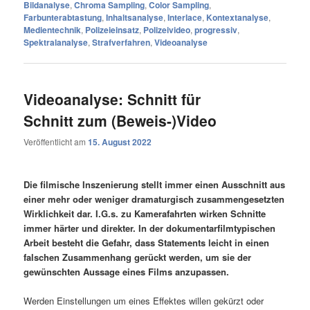
Bildanalyse
,
Chroma Sampling
,
Color Sampling
,
Farbunterabtastung
,
Inhaltsanalyse
,
Interlace
,
Kontextanalyse
,
Medientechnik
,
Polizeieinsatz
,
Polizeivideo
,
progressiv
,
Spektralanalyse
,
Strafverfahren
,
Videoanalyse
Videoanalyse: Schnitt für
Schnitt zum (Beweis-)Video
Veröffentlicht am
15. August 2022
Die filmische Inszenierung stellt immer einen Ausschnitt aus
einer mehr oder weniger dramaturgisch zusammengesetzten
Wirklichkeit dar. I.G.s. zu Kamerafahrten wirken Schnitte
immer härter und direkter. In der dokumentarfilmtypischen
Arbeit besteht die Gefahr, dass Statements leicht in einen
falschen Zusammenhang gerückt werden, um sie der
gewünschten Aussage eines Films anzupassen.
Werden Einstellungen um eines Effektes willen gekürzt oder