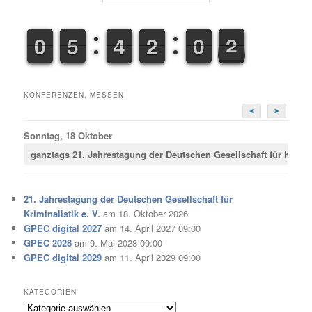
9
9
0
0
4
4
5
5
3
3
4
4
1
2
2
5
0
0
2
3
2
KONFERENZEN, MESSEN
<
>
Sonntag, 18 Oktober
ganztags
21. Jahrestagung der Deutschen Gesellschaft für Krimina
21. Jahrestagung der Deutschen Gesellschaft für
Kriminalistik e. V.
am 18. Oktober 2026
GPEC digital 2027
am 14. April 2027 09:00
GPEC 2028
am 9. Mai 2028 09:00
GPEC digital 2029
am 11. April 2029 09:00
KATEGORIEN
Kategorien