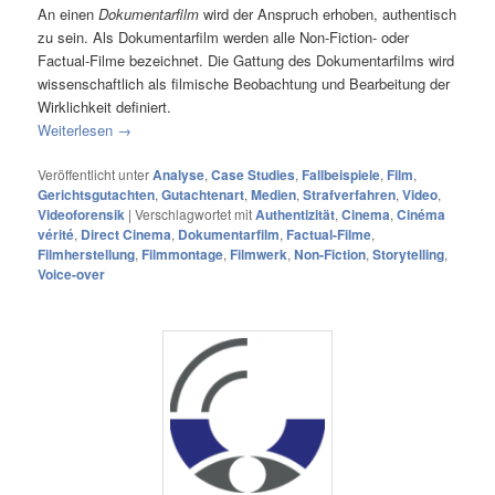
An einen
Dokumentarfilm
wird der Anspruch erhoben, authentisch
zu sein. Als Dokumentarfilm werden alle Non-Fiction- oder
Factual-Filme bezeichnet. Die Gattung des Dokumentarfilms wird
wissenschaftlich als filmische Beobachtung und Bearbeitung der
Wirklichkeit definiert.
Weiterlesen
→
Veröffentlicht unter
Analyse
,
Case Studies
,
Fallbeispiele
,
Film
,
Gerichtsgutachten
,
Gutachtenart
,
Medien
,
Strafverfahren
,
Video
,
Videoforensik
|
Verschlagwortet mit
Authentizität
,
Cinema
,
Cinéma
vérité
,
Direct Cinema
,
Dokumentarfilm
,
Factual-Filme
,
Filmherstellung
,
Filmmontage
,
Filmwerk
,
Non-Fiction
,
Storytelling
,
Voice-over