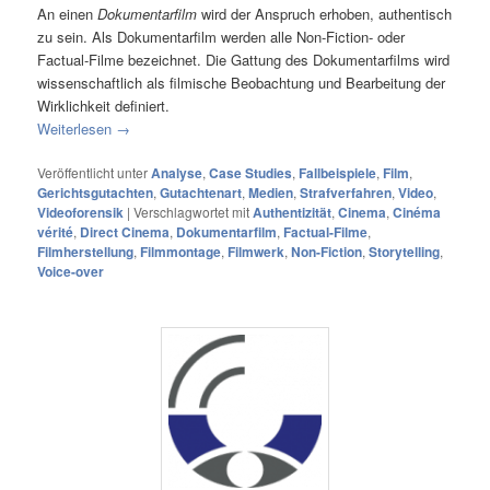
An einen
Dokumentarfilm
wird der Anspruch erhoben, authentisch
zu sein. Als Dokumentarfilm werden alle Non-Fiction- oder
Factual-Filme bezeichnet. Die Gattung des Dokumentarfilms wird
wissenschaftlich als filmische Beobachtung und Bearbeitung der
Wirklichkeit definiert.
Weiterlesen
→
Veröffentlicht unter
Analyse
,
Case Studies
,
Fallbeispiele
,
Film
,
Gerichtsgutachten
,
Gutachtenart
,
Medien
,
Strafverfahren
,
Video
,
Videoforensik
|
Verschlagwortet mit
Authentizität
,
Cinema
,
Cinéma
vérité
,
Direct Cinema
,
Dokumentarfilm
,
Factual-Filme
,
Filmherstellung
,
Filmmontage
,
Filmwerk
,
Non-Fiction
,
Storytelling
,
Voice-over