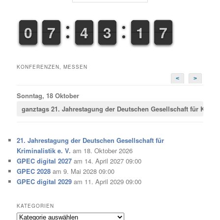
9
9
0
0
6
6
7
7
3
3
4
4
2
2
3
3
1
1
1
1
7
8
8
KONFERENZEN, MESSEN
<
>
Sonntag, 18 Oktober
ganztags
21. Jahrestagung der Deutschen Gesellschaft für Krimina
21. Jahrestagung der Deutschen Gesellschaft für
Kriminalistik e. V.
am 18. Oktober 2026
GPEC digital 2027
am 14. April 2027 09:00
GPEC 2028
am 9. Mai 2028 09:00
GPEC digital 2029
am 11. April 2029 09:00
KATEGORIEN
Kategorien