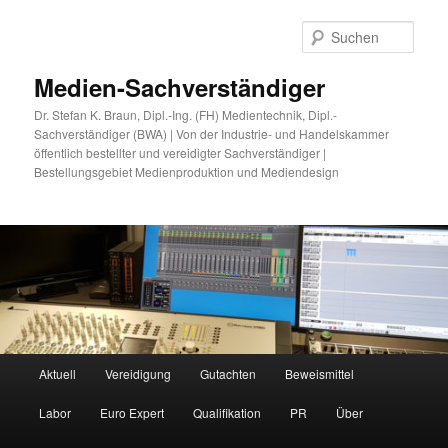
Zum
Zum
primären
sekundären
Such
Inhalt
Inhalt
springen
springen
Medien-Sachverständiger
Dr. Stefan K. Braun, Dipl.-Ing. (FH) Medientechnik, Dipl.-
Sachverständiger (BWA) | Von der Industrie- und Handelskammer
öffentlich bestellter und vereidigter Sachverständiger |
Bestellungsgebiet Medienproduktion und Mediendesign
Hauptmenü
Aktuell
Vereidigung
Gutachten
Beweismittel
Labor
Euro Expert
Qualifikation
PR
Über