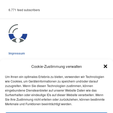
6.771 feed subscribers
Impressum
Cookie-Zustimmung verwalten
Um Ihnen ein optimales Erlebnis zu bieten, verwenden wir Technologien
wie Cookies, um Geräteinformationen zu speichern und/oder darauf
Cookie-Richtlinie (EU)
zuzugreifen. Wenn Sie diesen Technologien zustimmen, können
eingebundene Diensteanbieter auf unserer Website Daten wie das
Datenschutzerklärung
Surfverhalten oder eindeutige IDs auf dieser Website verarbeiten. Wenn
Sie Ihre Zustimmung nicht erteilen oder zurückziehen, können bestimmte
Online Visitors:
0
Merkmale und Funktionen beeinträchtigt werden.
Last 7 Days Views:
225
Last 30 Days Views:
2.066