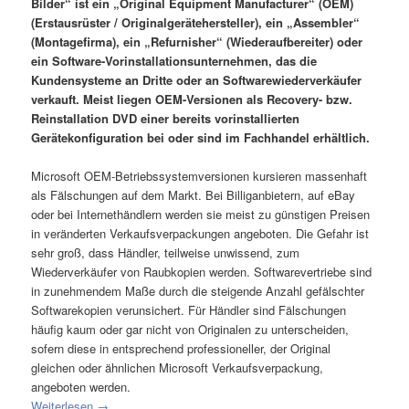
Bilder“ ist ein „Original Equipment Manufacturer“ (OEM)
(Erstausrüster / Originalgerätehersteller), ein „Assembler“
(Montagefirma), ein „Refurnisher“ (Wiederaufbereiter) oder
ein Software-Vorinstallationsunternehmen, das die
Kundensysteme an Dritte oder an Softwarewiederverkäufer
verkauft. Meist liegen OEM-Versionen als Recovery- bzw.
Reinstallation DVD einer bereits vorinstallierten
Gerätekonfiguration bei oder sind im Fachhandel erhältlich.
Microsoft OEM-Betriebssystemversionen kursieren massenhaft
als Fälschungen auf dem Markt. Bei Billiganbietern, auf eBay
oder bei Internethändlern werden sie meist zu günstigen Preisen
in veränderten Verkaufsverpackungen angeboten. Die Gefahr ist
sehr groß, dass Händler, teilweise unwissend, zum
Wiederverkäufer von Raubkopien werden. Softwarevertriebe sind
in zunehmendem Maße durch die steigende Anzahl gefälschter
Softwarekopien verunsichert. Für Händler sind Fälschungen
häufig kaum oder gar nicht von Originalen zu unterscheiden,
sofern diese in entsprechend professioneller, der Original
gleichen oder ähnlichen Microsoft Verkaufsverpackung,
angeboten werden.
Weiterlesen
→