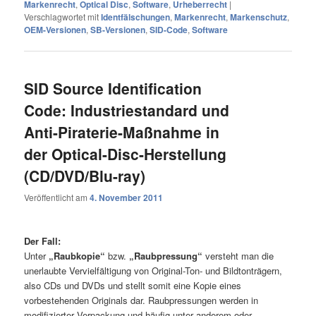
Markenrecht
,
Optical Disc
,
Software
,
Urheberrecht
|
Verschlagwortet mit
Identfälschungen
,
Markenrecht
,
Markenschutz
,
OEM-Versionen
,
SB-Versionen
,
SID-Code
,
Software
SID Source Identification
Code: Industriestandard und
Anti-Piraterie-Maßnahme in
der Optical-Disc-Herstellung
(CD/DVD/Blu-ray)
Veröffentlicht am
4. November 2011
Der Fall:
Unter
„Raubkopie“
bzw.
„Raubpressung“
versteht man die
unerlaubte Vervielfältigung von Original-Ton- und Bildtonträgern,
also CDs und DVDs und stellt somit eine Kopie eines
vorbestehenden Originals dar. Raubpressungen werden in
modifizierter Verpackung und häufig unter anderem oder