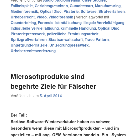
Fallbeispiele
,
Gerichtsgutachten
,
Gutachtenart
,
Manufacturing
,
Medienforensik
,
Optical Disc
,
Piraterie
,
Software
,
Strafverfahren
,
Urheberrecht
,
Video
,
Videoforensik
|
Verschlagwortet mit
Counterfeiting
,
Forensic
,
Identfälschung
,
illegale Vervielfältigung
,
Industrielle Vervielfältigung
,
kriminelle Handlung
,
Optical Disc
,
Pirateriepresswerk
,
polizeiliche Ermittlungsarbeit
,
Spritzgrußverfahren
,
Staatsanwaltschaft
,
Trace Pattern
,
Untergrund-Piraterie
,
Untergrundpresswerk
,
Urheberrechtsverletzung
Microsoftprodukte sind
begehrte Ziele für Fälscher
Veröffentlicht am
5. April 2014
Der Fall:
Seriöse Software-Wiederverkäufer haben es schwer,
besonders wenn diese mit Microsoftprodukten – und im
speziellen – mit sog. OEM-Versionen handeln. Ein „System-