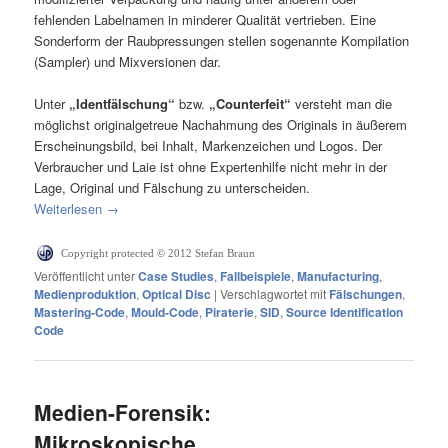
fehlenden Labelnamen in minderer Qualität vertrieben. Eine
Sonderform der Raubpressungen stellen sogenannte Kompilation
(Sampler) und Mixversionen dar.
Unter
„Identfälschung“
bzw.
„Counterfeit“
versteht man die
möglichst originalgetreue Nachahmung des Originals in äußerem
Erscheinungsbild, bei Inhalt, Markenzeichen und Logos. Der
Verbraucher und Laie ist ohne Expertenhilfe nicht mehr in der
Lage, Original und Fälschung zu unterscheiden.
Weiterlesen
→
Copyright protected © 2012 Stefan Braun
Veröffentlicht unter
Case Studies
,
Fallbeispiele
,
Manufacturing
,
Medienproduktion
,
Optical Disc
|
Verschlagwortet mit
Fälschungen
,
Mastering-Code
,
Mould-Code
,
Piraterie
,
SID
,
Source Identification
Code
Medien-Forensik:
Mikroskopische