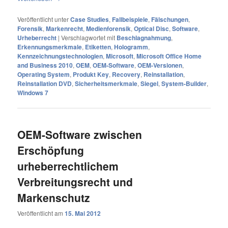
Veröffentlicht unter
Case Studies
,
Fallbeispiele
,
Fälschungen
,
Forensik
,
Markenrecht
,
Medienforensik
,
Optical Disc
,
Software
,
Urheberrecht
|
Verschlagwortet mit
Beschlagnahmung
,
Erkennungsmerkmale
,
Etiketten
,
Hologramm
,
Kennzeichnungstechnologien
,
Microsoft
,
Microsoft Office Home
and Business 2010
,
OEM
,
OEM-Software
,
OEM-Versionen
,
Operating System
,
Produkt Key
,
Recovery
,
Reinstallation
,
Reinstallation DVD
,
Sicherheitsmerkmale
,
Siegel
,
System-Builder
,
Windows 7
OEM-Software zwischen
Erschöpfung
urheberrechtlichem
Verbreitungsrecht und
Markenschutz
Veröffentlicht am
15. Mai 2012