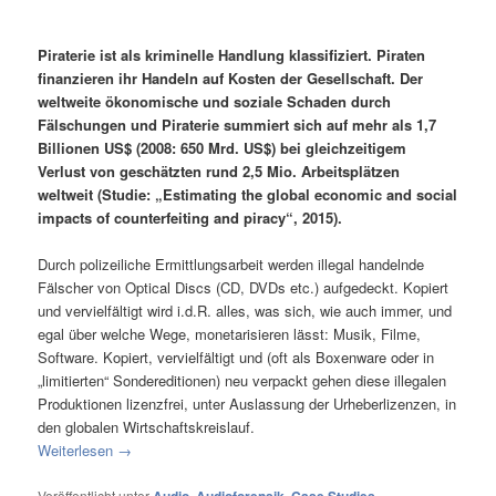
Piraterie ist als kriminelle Handlung klassifiziert. Piraten
finanzieren ihr Handeln auf Kosten der Gesellschaft. Der
weltweite ökonomische und soziale Schaden durch
Fälschungen und Piraterie summiert sich auf mehr als 1,7
Billionen US$ (2008: 650 Mrd. US$) bei gleichzeitigem
Verlust von geschätzten rund 2,5 Mio. Arbeitsplätzen
weltweit (Studie: „Estimating the global economic and social
impacts of counterfeiting and piracy“, 2015).
Durch polizeiliche Ermittlungsarbeit werden illegal handelnde
Fälscher von Optical Discs (CD, DVDs etc.) aufgedeckt. Kopiert
und vervielfältigt wird i.d.R. alles, was sich, wie auch immer, und
egal über welche Wege, monetarisieren lässt: Musik, Filme,
Software. Kopiert, vervielfältigt und (oft als Boxenware oder in
„limitierten“ Sondereditionen) neu verpackt gehen diese illegalen
Produktionen lizenzfrei, unter Auslassung der Urheberlizenzen, in
den globalen Wirtschaftskreislauf.
Weiterlesen
→
Veröffentlicht unter
Audio
,
Audioforensik
,
Case Studies
,