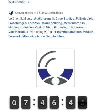
Weiterlesen
→
Copyright protected © 2012 Stefan Braun
Veröffentlicht unter
Audioforensik
,
Case Studies
,
Fallbeispiele
,
Fälschungen
,
Forensik
,
Manufacturing
,
Medienforensik
,
Medienproduktion
,
Optical Disc
,
Piraterie
,
Urheberrecht
,
Videoforensik
|
Verschlagwortet mit
Identfälschungen
,
Medien-
Forensik
,
Mikroskopische Begutachtung
9
9
0
0
6
6
7
7
3
3
4
4
5
5
6
6
3
4
4
4
5
4