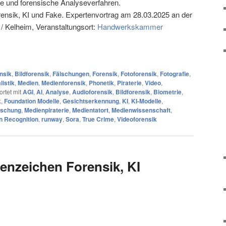
ke und forensische Analyseverfahren.
ensik, KI und Fake. Expertenvortrag am 28.03.2025 an der
/ Kelheim, Veranstaltungsort:
Handwerkskammer
nsik
,
Bildforensik
,
Fälschungen
,
Forensik
,
Fotoforensik
,
Fotografie
,
listik
,
Medien
,
Medienforensik
,
Phonetik
,
Piraterie
,
Video
,
rtet mit
AGI
,
AI
,
Analyse
,
Audioforensik
,
Bildforensik
,
Biometrie
,
k
,
Foundation Modelle
,
Gesichtserkennung
,
KI
,
KI-Modelle
,
rschung
,
Medienpiraterie
,
Medientatort
,
Medienwissenschaft
,
n Recognition
,
runway
,
Sora
,
True Crime
,
Videoforensik
tenzeichen Forensik, KI