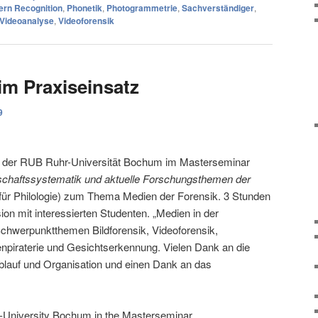
ern Recognition
,
Phonetik
,
Photogrammetrie
,
Sachverständiger
,
Videoanalyse
,
Videoforensik
im Praxiseinsatz
9
n der RUB Ruhr-Universität Bochum im Masterseminar
chaftssystematik und aktuelle Forschungsthemen der
 für Philologie) zum Thema Medien der Forensik. 3 Stunden
on mit interessierten Studenten. „Medien in der
Schwerpunktthemen Bildforensik, Videoforensik,
enpiraterie und Gesichtserkennung. Vielen Dank an die
Ablauf und Organisation und einen Dank an das
-University Bochum in the Masterseminar.