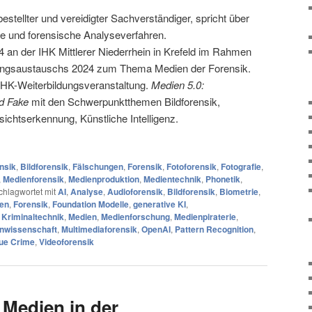
 bestellter und vereidigter Sachverständiger, spricht über
ke und forensische Analyseverfahren.
 an der IHK Mittlerer Niederrhein in Krefeld im Rahmen
ungsaustauschs 2024 zum Thema Medien der Forensik.
 IHK-Weiterbildungsveranstaltung.
Medien 5.0:
d Fake
mit den Schwerpunktthemen Bildforensik,
ichtserkennung, Künstliche Intelligenz.
nsik
,
Bildforensik
,
Fälschungen
,
Forensik
,
Fotoforensik
,
Fotografie
,
,
Medienforensik
,
Medienproduktion
,
Medientechnik
,
Phonetik
,
chlagwortet mit
AI
,
Analyse
,
Audioforensik
,
Bildforensik
,
Biometrie
,
ien
,
Forensik
,
Foundation Modelle
,
generative KI
,
,
Kriminaltechnik
,
Medien
,
Medienforschung
,
Medienpiraterie
,
nwissenschaft
,
Multimediaforensik
,
OpenAI
,
Pattern Recognition
,
ue Crime
,
Videoforensik
 Medien in der