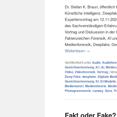
Dr. Stefan K. Braun, öffentlich
Künstliche Intelligenz, Deepfa
Expertenvortrag am 12.11.2024
des Sachverständigen-Erfahr
Vortrag und Diskussion in der
Faktenzeichen Forensik, KI un
Medienforensik, Deepfake, Ges
Weiterlesen
→
Veröffentlicht unter
Audio
,
Audiofore
Gesichtserkennung
,
KI | AI
,
Medien
Video
,
Videoforensik
,
Vortrag
|
Vers
Deep Fake
,
deepfake
,
Digitale Med
Gesichtserkennung
,
KI
,
KI-Modelle
Medientatort
,
Medientheorie
,
Medie
Photogrammetrie
,
runway
,
Sora
,
Tr
Fakt oder Fake?