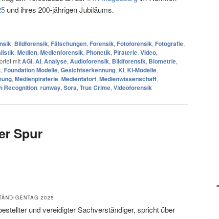
25
und ihres 200-jährigen Jubiläums.
nsik
,
Bildforensik
,
Fälschungen
,
Forensik
,
Fotoforensik
,
Fotografie
,
listik
,
Medien
,
Medienforensik
,
Phonetik
,
Piraterie
,
Video
,
rtet mit
AGI
,
AI
,
Analyse
,
Audioforensik
,
Bildforensik
,
Biometrie
,
k
,
Foundation Modelle
,
Gesichtserkennung
,
KI
,
KI-Modelle
,
hung
,
Medienpiraterie
,
Medientatort
,
Medienwissenschaft
,
n Recognition
,
runway
,
Sora
,
True Crime
,
Videoforensik
er Spur
TÄNDIGENTAG 2025
 bestellter und vereidigter Sachverständiger, spricht über