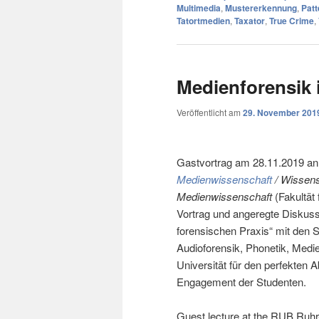
Multimedia
,
Mustererkennung
,
Patt
Tatortmedien
,
Taxator
,
True Crime
,
Medienforensik 
Veröffentlicht am
29. November 201
Gastvortrag am 28.11.2019 a
Medienwissenschaft
/ Wissens
Medienwissenschaft
(Fakultät
Vortrag und angeregte Diskussi
forensischen Praxis“ mit den 
Audioforensik, Phonetik, Medi
Universität für den perfekten 
Engagement der Studenten.
Guest lecture at the RUB Ruhr