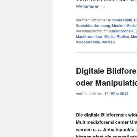
Weiterlesen
→
Veröffentlicht unter
Audioforensik
,
B
Gesichtserkennung
,
Medien
,
Medie
Verschlagwortet mit
Audioforensik
,
Masterseminar
,
Media
,
Medien
,
Med
Videoforensik
,
Vortrag
Digitale Bildfor
oder Manipulati
Veröffentlicht am
12. März 2018
Die digitale Bildforensik widm
Multimediaforensik einer Unt
werden u. a. Anhaltspunkte i
können nicht die semantisch