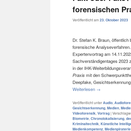
forensischen Pr
Veröffentlicht am
23. Oktober 2023
Dr. Stefan K. Braun, öffentlich
forensische Analyseverfahren.
Expertenvortrag am 14.11.20
Sachverständigentages 2023 z
in der IHK-Weiterbildungsvera
Praxis
mit den Schwerpunktthem
Deepfake, Gesichtserkennung, 
Weiterlesen
→
Veröffentlicht unter
Audio
,
Audiofore
Gesichtserkennung
,
Medien
,
Medie
Videoforensik
,
Vortrag
|
Verschlagwo
Biometrie
,
Chronolokalisierung
,
de
Kriminaltechnik
,
Künstliche Intelli
Medienkompetenz
,
Medienpiraterie