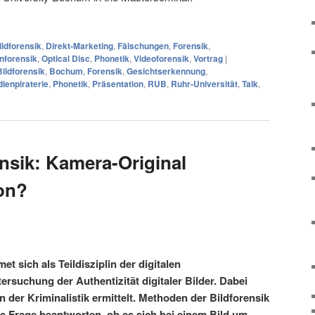
ildforensik
,
Direkt-Marketing
,
Fälschungen
,
Forensik
,
nforensik
,
Optical Disc
,
Phonetik
,
Videoforensik
,
Vortrag
|
Bildforensik
,
Bochum
,
Forensik
,
Gesichtserkennung
,
ienpiraterie
,
Phonetik
,
Präsentation
,
RUB
,
Ruhr-Universität
,
Talk
,
ensik: Kamera-Original
on?
et sich als Teildisziplin der digitalen
ersuchung der Authentizität digitaler Bilder. Dabei
n der Kriminalistik ermittelt. Methoden der Bildforensik
e Frage beantworten, ob es sich bei einem Bild um