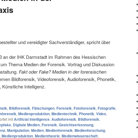
axis
 bestellter und vereidigter Sachverständiger, spricht über
23 an der IHK Darmstadt im Rahmen des Hessischen
um Thema Medien der Forensik. Vortrag und Diskussion
nstaltung.
Fakt oder Fake? Medien in der forensischen
en Bildforensik, Videoforensik, Audioforensik, Phonetik,
Künstliche Intelligenz.
nsik
,
Bildforensik
,
Fälschungen
,
Forensik
,
Fotoforensik
,
Fotografie
,
nforensik
,
Medienproduktion
,
Medientechnik
,
Phonetik
,
Video
,
rtet mit
Artificial Intelligence
,
Audioforensik
,
Bildforensik
,
epfake
,
Digitale Medien
,
Forensik
,
Gesichtserkennung
,
genz
,
Manipulation
,
Medien
,
Medienforensik
,
Medienforschung
,
,
Medienproduktion
,
Medientheorie
,
Medienwissenschaft
,