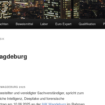
achten
Beweismittel
Labor
Euro Expert
Qualifikation
SIK
Magdeburg
 MAGDEBURG 2025
 bestellter und vereidigter Sachverständiger, spricht zum
che Intelligenz, Deepfake und forensische
rtrag am 10.06.2025 an der
IHK Magdeburg
im Rahmen