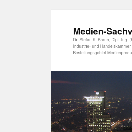
Zum
Zum
primären
sekundären
Inhalt
Inhalt
Medien-Sachv
springen
springen
Dr. Stefan K. Braun, Dipl.-Ing.
Industrie- und Handelskammer öf
Bestellungsgebiet Medienprodu