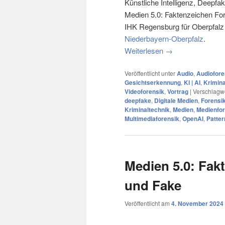
Künstliche Intelligenz, Deepfa
Medien 5.0: Faktenzeichen For
IHK Regensburg für Oberpfalz 
Niederbayern-Oberpfalz
.
Weiterlesen
→
Veröffentlicht unter
Audio
,
Audiofore
Gesichtserkennung
,
KI | AI
,
Krimina
Videoforensik
,
Vortrag
|
Verschlagwo
deepfake
,
Digitale Medien
,
Forensi
Kriminaltechnik
,
Medien
,
Medienfo
Multimediaforensik
,
OpenAI
,
Patter
Medien 5.0: Fak
und Fake
Veröffentlicht am
4. November 2024