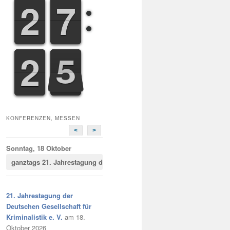
1
1
2
2
6
6
7
7
1
2
2
5
6
6
KONFERENZEN, MESSEN
<
>
Sonntag, 18 Oktober
ganztags
21. Jahrestagung der Deutschen Gesellschaft für Kriminalist
21. Jahrestagung der
Deutschen Gesellschaft für
Kriminalistik e. V.
am 18.
Oktober 2026