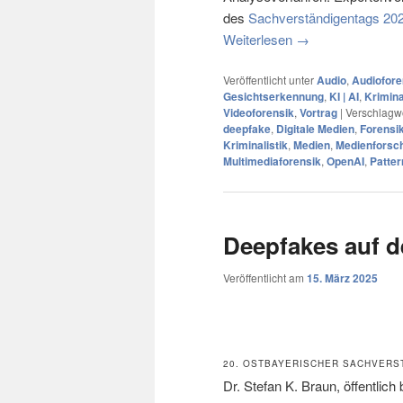
des
Sachverständigentags 20
Weiterlesen
→
Veröffentlicht unter
Audio
,
Audiofore
Gesichtserkennung
,
KI | AI
,
Krimina
Videoforensik
,
Vortrag
|
Verschlagwo
deepfake
,
Digitale Medien
,
Forensi
Kriminalistik
,
Medien
,
Medienforsc
Multimediaforensik
,
OpenAI
,
Patter
Deepfakes auf d
Veröffentlicht am
15. März 2025
20. OSTBAYERISCHER SACHVERS
Dr. Stefan K. Braun, öffentlich