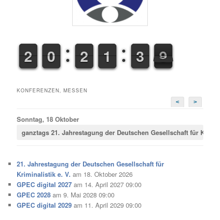
1
1
2
2
9
9
0
0
1
1
2
2
1
1
1
1
3
4
9
0
3
9
KONFERENZEN, MESSEN
<
>
Sonntag, 18 Oktober
ganztags
21. Jahrestagung der Deutschen Gesellschaft für Krimina
21. Jahrestagung der Deutschen Gesellschaft für
Kriminalistik e. V.
am 18. Oktober 2026
GPEC digital 2027
am 14. April 2027 09:00
GPEC 2028
am 9. Mai 2028 09:00
GPEC digital 2029
am 11. April 2029 09:00