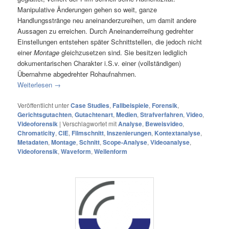
Manipulative Änderungen gehen so weit, ganze
Handlungsstränge neu aneinanderzureihen, um damit andere
Aussagen zu erreichen. Durch Aneinanderreihung gedrehter
Einstellungen entstehen später Schnittstellen, die jedoch nicht
einer
Montage
gleichzusetzen sind. Sie besitzen lediglich
dokumentarischen Charakter i.S.v. einer (vollständigen)
Übernahme abgedrehter Rohaufnahmen.
Weiterlesen
→
Veröffentlicht unter
Case Studies
,
Fallbeispiele
,
Forensik
,
Gerichtsgutachten
,
Gutachtenart
,
Medien
,
Strafverfahren
,
Video
,
Videoforensik
|
Verschlagwortet mit
Analyse
,
Beweisvideo
,
Chromaticity
,
CIE
,
Filmschnitt
,
Inszenierungen
,
Kontextanalyse
,
Metadaten
,
Montage
,
Schnitt
,
Scope-Analyse
,
Videoanalyse
,
Videoforensik
,
Waveform
,
Wellenform