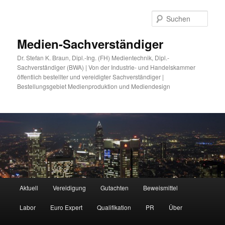
Zum
Zum
primären
sekundären
Such
Inhalt
Inhalt
springen
springen
Medien-Sachverständiger
Dr. Stefan K. Braun, Dipl.-Ing. (FH) Medientechnik, Dipl.-
Sachverständiger (BWA) | Von der Industrie- und Handelskammer
öffentlich bestellter und vereidigter Sachverständiger |
Bestellungsgebiet Medienproduktion und Mediendesign
Hauptmenü
Aktuell
Vereidigung
Gutachten
Beweismittel
Labor
Euro Expert
Qualifikation
PR
Über