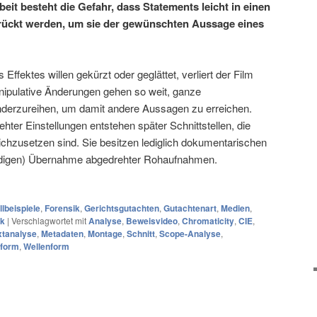
it besteht die Gefahr, dass Statements leicht in einen
ückt werden, um sie der gewünschten Aussage eines
ffektes willen gekürzt oder geglättet, verliert der Film
anipulative Änderungen gehen so weit, ganze
derzureihen, um damit andere Aussagen zu erreichen.
ter Einstellungen entstehen später Schnittstellen, die
ichzusetzen sind. Sie besitzen lediglich dokumentarischen
tändigen) Übernahme abgedrehter Rohaufnahmen.
llbeispiele
,
Forensik
,
Gerichtsgutachten
,
Gutachtenart
,
Medien
,
ik
|
Verschlagwortet mit
Analyse
,
Beweisvideo
,
Chromaticity
,
CIE
,
xtanalyse
,
Metadaten
,
Montage
,
Schnitt
,
Scope-Analyse
,
form
,
Wellenform