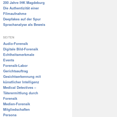
200 Jahre IHK Magdeburg
Die Authentizität einer
Filmaufnahme
Deepfakes auf der Spur
Sprachanalyse als Beweis
SEITEN
Audio-Forensik
Digitale Bild-Forensik
Echtheitsmerkmale
Events
Forensik-Labor
Gerichtsauftrag
Gesichtserkennung mit
künstlicher Intelligenz
Medical Detectives –
Täterermittlung durch
Forensik
Medien-Forensik
Mitgliedschaften
Persona