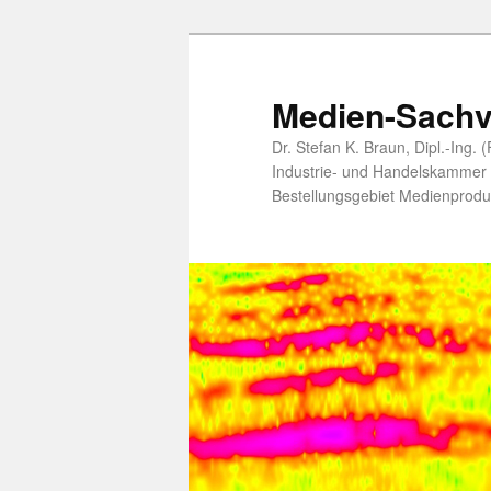
Zum
Zum
primären
sekundären
Inhalt
Inhalt
Medien-Sachv
springen
springen
Dr. Stefan K. Braun, Dipl.-Ing.
Industrie- und Handelskammer öf
Bestellungsgebiet Medienprodu