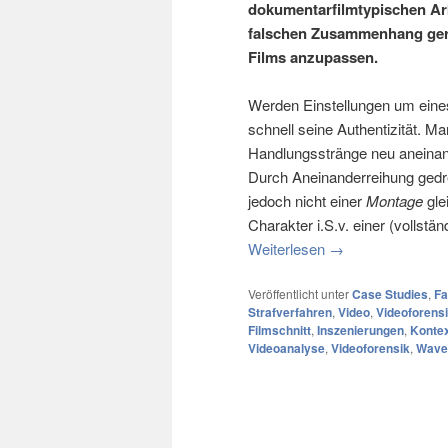
dokumentarfilmtypischen Arbe
falschen Zusammenhang ger
Films anzupassen.
Werden Einstellungen um eines E
schnell seine Authentizität. M
Handlungsstränge neu aneinan
Durch Aneinanderreihung gedreh
jedoch nicht einer
Montage
gle
Charakter i.S.v. einer (volls
Weiterlesen
→
Veröffentlicht unter
Case Studies
,
Fa
Strafverfahren
,
Video
,
Videoforens
Filmschnitt
,
Inszenierungen
,
Konte
Videoanalyse
,
Videoforensik
,
Wave