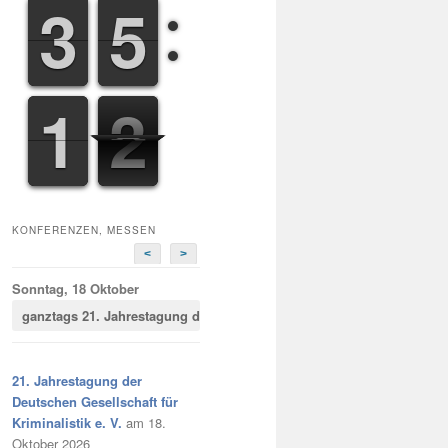
2
2
3
3
4
4
5
5
0
1
1
3
4
3
KONFERENZEN, MESSEN
<
>
Sonntag, 18 Oktober
ganztags
21. Jahrestagung der Deutschen Gesellschaft für Kriminalist
21. Jahrestagung der
Deutschen Gesellschaft für
Kriminalistik e. V.
am 18.
Oktober 2026