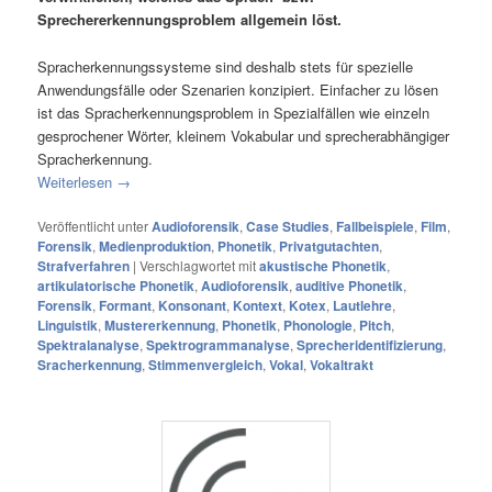
Sprechererkennungsproblem allgemein löst.
Spracherkennungssysteme sind deshalb stets für spezielle
Anwendungsfälle oder Szenarien konzipiert. Einfacher zu lösen
ist das Spracherkennungsproblem in Spezialfällen wie einzeln
gesprochener Wörter, kleinem Vokabular und sprecherabhängiger
Spracherkennung.
Weiterlesen
→
Veröffentlicht unter
Audioforensik
,
Case Studies
,
Fallbeispiele
,
Film
,
Forensik
,
Medienproduktion
,
Phonetik
,
Privatgutachten
,
Strafverfahren
|
Verschlagwortet mit
akustische Phonetik
,
artikulatorische Phonetik
,
Audioforensik
,
auditive Phonetik
,
Forensik
,
Formant
,
Konsonant
,
Kontext
,
Kotex
,
Lautlehre
,
Linguistik
,
Mustererkennung
,
Phonetik
,
Phonologie
,
Pitch
,
Spektralanalyse
,
Spektrogrammanalyse
,
Sprecheridentifizierung
,
Sracherkennung
,
Stimmenvergleich
,
Vokal
,
Vokaltrakt