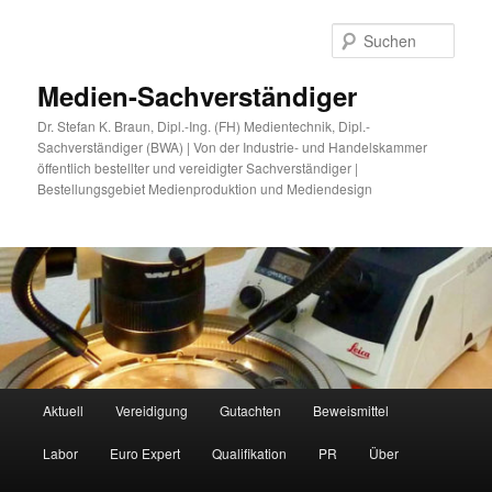
Zum
Zum
primären
sekundären
Such
Inhalt
Inhalt
springen
springen
Medien-Sachverständiger
Dr. Stefan K. Braun, Dipl.-Ing. (FH) Medientechnik, Dipl.-
Sachverständiger (BWA) | Von der Industrie- und Handelskammer
öffentlich bestellter und vereidigter Sachverständiger |
Bestellungsgebiet Medienproduktion und Mediendesign
Hauptmenü
Aktuell
Vereidigung
Gutachten
Beweismittel
Labor
Euro Expert
Qualifikation
PR
Über