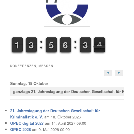
1
1
1
1
2
2
3
3
4
4
5
5
5
5
6
6
2
3
3
4
5
4
KONFERENZEN, MESSEN
<
>
Sonntag, 18 Oktober
ganztags
21. Jahrestagung der Deutschen Gesellschaft für Krimina
21. Jahrestagung der Deutschen Gesellschaft für
Kriminalistik e. V.
am 18. Oktober 2026
GPEC digital 2027
am 14. April 2027 09:00
GPEC 2028
am 9. Mai 2028 09:00