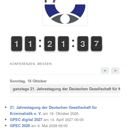
1
1
1
1
1
1
1
1
1
1
2
2
1
1
1
1
2
2
3
3
7
8
7
KONFERENZEN, MESSEN
<
>
Sonntag, 18 Oktober
ganztags
21. Jahrestagung der Deutschen Gesellschaft für Krimina
21. Jahrestagung der Deutschen Gesellschaft für
Kriminalistik e. V.
am 18. Oktober 2026
GPEC digital 2027
am 14. April 2027 09:00
GPEC 2028
am 9. Mai 2028 09:00