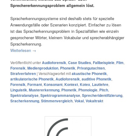
Sprechererkennungsproblem allgemein löst.
Spracherkennungssysteme sind deshalb stets für spezielle
Anwendungsfälle oder Szenarien konzipiert. Einfacher zu lösen
ist das Spracherkennungsproblem in Spezialfällen wie einzeln
gesprochener Wörter, kleinem Vokabular und sprecherabhängiger
Spracherkennung.
Weiterlesen
→
Veröffentlicht unter
Audioforensik
,
Case Studies
,
Fallbeispiele
,
Film
,
Forensik
,
Medienproduktion
,
Phonetik
,
Privatgutachten
,
Strafverfahren
|
Verschlagwortet mit
akustische Phonetik
,
artikulatorische Phonetik
,
Audioforensik
,
auditive Phonetik
,
Forensik
,
Formant
,
Konsonant
,
Kontext
,
Kotex
,
Lautlehre
,
Linguistik
,
Mustererkennung
,
Phonetik
,
Phonologie
,
Pitch
,
Spektralanalyse
,
Spektrogrammanalyse
,
Sprecheridentifizierung
,
Sracherkennung
,
Stimmenvergleich
,
Vokal
,
Vokaltrakt