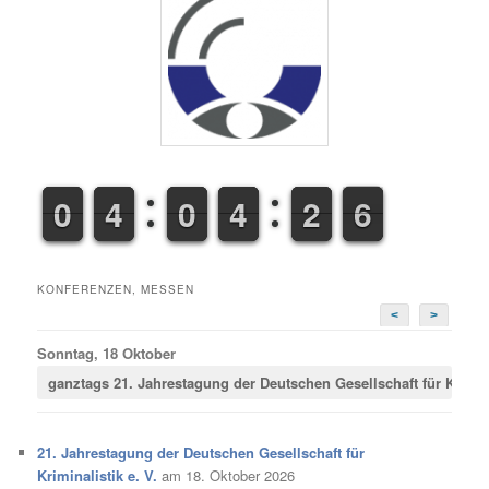
9
9
0
0
3
3
4
4
9
9
0
0
3
3
4
4
1
1
2
2
6
7
7
KONFERENZEN, MESSEN
<
>
Sonntag, 18 Oktober
ganztags
21. Jahrestagung der Deutschen Gesellschaft für Krimina
21. Jahrestagung der Deutschen Gesellschaft für
Kriminalistik e. V.
am 18. Oktober 2026