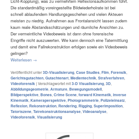
Licht-Kopplung), was zu vermehrtem Reflexionsaufkommen führt.
Die standardmäßig voreingestellte Bildwiederholrate ist bei
schnell ablaufendem Handlungsgeschehen und vielen Akteuen
meisten zu niedrig. Aufnahmen aus Frontalansicht lassen zudem
kaum reale Abstandsschätzungen und räumliche Ansichten zu.
Der vermeintliche Videobeweis ist dann ohne forensische
Eingriffe nicht auszuwerten. Wie kann dennoch eine Tatermittlung
und damit eine Fallrekonstruktion erfolgen sowie ein Videobeweis
gelingen?
Weiterlesen
→
Veröffentlicht unter
3D-Visualisierung
,
Case Studies
,
Film
,
Forensik
,
Gerichtsgutachten
,
Gutachtenart
,
Medientechnik
,
Strafverfahren
,
Videoforensik
|
Verschlagwortet mit
3-D Visualisierung
,
3D
,
Abbildungsgeometrie
,
Armature
,
Bewegungsmodell
,
Bildperspektive
,
Bones
,
Crime Scene
,
forward Kinematik
,
inverse
Kinematik
,
Kameraperspektive
,
Photogrammetrie
,
Polizeieinsatz
,
Reflexion
,
Rekonstruktion
,
Rendering
,
Rigging
,
Superimposition
,
Tatortszene
,
Tatrekonstruktionsanalyse
,
Videoanalyse
,
Videoforensik
,
Visualisierung