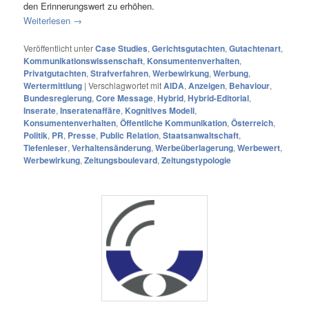
den Erinnerungswert zu erhöhen.
Weiterlesen
→
Veröffentlicht unter
Case Studies
,
Gerichtsgutachten
,
Gutachtenart
,
Kommunikationswissenschaft
,
Konsumentenverhalten
,
Privatgutachten
,
Strafverfahren
,
Werbewirkung
,
Werbung
,
Wertermittlung
|
Verschlagwortet mit
AIDA
,
Anzeigen
,
Behaviour
,
Bundesregierung
,
Core Message
,
Hybrid
,
Hybrid-Editorial
,
Inserate
,
Inseratenaffäre
,
Kognitives Modell
,
Konsumentenverhalten
,
Öffentliche Kommunikation
,
Österreich
,
Politik
,
PR
,
Presse
,
Public Relation
,
Staatsanwaltschaft
,
Tiefenleser
,
Verhaltensänderung
,
Werbeüberlagerung
,
Werbewert
,
Werbewirkung
,
Zeitungsboulevard
,
Zeitungstypologie