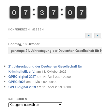
9
9
0
0
6
6
7
7
2
2
3
3
6
6
7
7
9
9
0
0
7
8
7
KONFERENZEN, MESSEN
<
>
Sonntag, 18 Oktober
ganztags
21. Jahrestagung der Deutschen Gesellschaft für Krimina
21. Jahrestagung der Deutschen Gesellschaft für
Kriminalistik e. V.
am 18. Oktober 2026
GPEC digital 2027
am 14. April 2027 09:00
GPEC 2028
am 9. Mai 2028 09:00
GPEC digital 2029
am 11. April 2029 09:00
KATEGORIEN
Kategorien