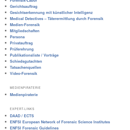
Forensik-Labor
Gerichtsauftrag
Gesichtserkennung mit künstlicher Intelligenz
Medical Detectives – Täterermittlung durch Forensik
Medien-Forensik
Mitgliedschaften
Persona
Privatauftrag
Prüferehrung
Publikationsliste / Vorträge
Schiedsgutachten
Tatsachenquellen
Video-Forensik
MEDIENPIRATERIE
Medienpiraterie
EXPERT-LINKS
DAAD / ECTS
ENFSI European Network of Forensic Science Institutes
ENFSI Forensic Guidelines