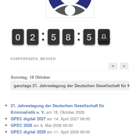
9
9
0
0
1
1
2
2
4
4
5
5
7
7
8
8
4
4
5
5
8
9
8
KONFERENZEN, MESSEN
<
>
Sonntag, 18 Oktober
ganztags
21. Jahrestagung der Deutschen Gesellschaft für Krimina
21. Jahrestagung der Deutschen Gesellschaft für
Kriminalistik e. V.
am 18. Oktober 2026
GPEC digital 2027
am 14. April 2027 09:00
GPEC 2028
am 9. Mai 2028 09:00
GPEC digital 2029
am 11. April 2029 09:00