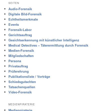
SEITEN
Audio-Forensik
Digitale Bild-Forensik
Echtheitsmerkmale
Events
Forensik-Labor
Gerichtsauftrag
Gesichtserkennung mit künstlicher Intelligenz
Medical Detectives – Täterermittlung durch Forensik
Medien-Forensik
Mitgliedschaften
Persona
Privatauftrag
Prüferehrung
Publikationsliste / Vorträge
Schiedsgutachten
Tatsachenquellen
Video-Forensik
MEDIENPIRATERIE
Medienpiraterie