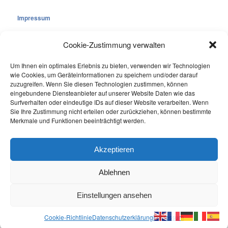
Impressum
Cookie-Zustimmung verwalten
Um Ihnen ein optimales Erlebnis zu bieten, verwenden wir Technologien
wie Cookies, um Geräteinformationen zu speichern und/oder darauf
Cookie-Richtlinie (EU)
zuzugreifen. Wenn Sie diesen Technologien zustimmen, können
Datenschutzerklärung
eingebundene Diensteanbieter auf unserer Website Daten wie das
Surfverhalten oder eindeutige IDs auf dieser Website verarbeiten. Wenn
Sie Ihre Zustimmung nicht erteilen oder zurückziehen, können bestimmte
Online Visitors:
0
Merkmale und Funktionen beeinträchtigt werden.
Last 7 Days Views:
224
Last 30 Days Views:
2.065
Akzeptieren
Ablehnen
Einstellungen ansehen
© 2005-2026
Medien-Sachverständiger
All Rights Reserved
Cookie-Richtlinie
Datenschutzerklärung
Impressum