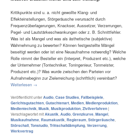
Kritikpunkte sind u. a. nicht gewollte Klang- und
Effekteinstellungen, Störgeräusche verursacht durch
Frequenzüberlagerungen, Knackser, Aussetzer, Verzerrungen,
Pegel- und Lautstärkeschwankungen oder z. B. Schnittfehler.
Was ist als Mangel und was als ästhetische (subjektive)
Wahrnehmung zu bewerten? Können festgestellte Mängel
beseitigt werden oder ist eine Neuaufnahme notwendig? Welche
Rolle nimmt der Besteller ein (Interpret, Produzent etc.), welche
der Unternehmer (Tontechniker, Toningenieur, Tonmeister,
Produzent etc.)? Was wurde zwischen den Parteien vor
Aufnahmebeginn zur Zielerreichung (schriftlich) vereinbart?
Weiterlesen
→
Veröffentlicht unter
Audio
,
Case Studies
,
Fallbeispiele
,
Gerichtsgutachten
,
Gutachtenart
,
Medien
,
Medienproduktion
,
Medientechnik
,
Musik
,
Musikproduktion
,
Zivilverfahren
|
Verschlagwortet mit
Akustik
,
Audio
,
Grenzkurve
,
Mangel
,
Musikaufnahme
,
Raumakustik
,
Regieraum
,
Störgeräusche
,
Störschall
,
Tonstudio
,
Trittschalldämpfung
,
Verzerrung
,
Werkvertrag