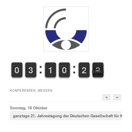
9
9
0
0
2
2
3
3
1
1
1
1
9
9
0
0
1
2
2
2
3
2
KONFERENZEN, MESSEN
<
>
Sonntag, 18 Oktober
ganztags
21. Jahrestagung der Deutschen Gesellschaft für Krimina