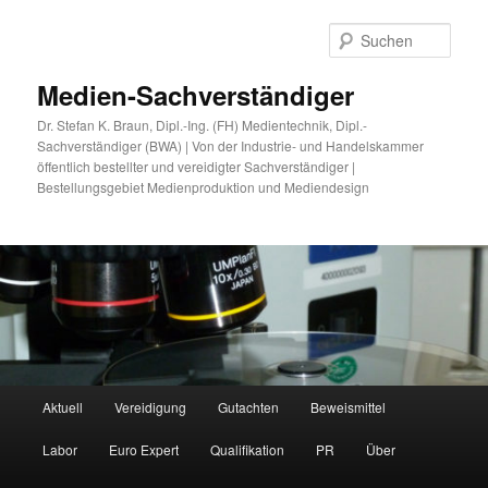
Zum
Zum
primären
sekundären
Such
Inhalt
Inhalt
springen
springen
Medien-Sachverständiger
Dr. Stefan K. Braun, Dipl.-Ing. (FH) Medientechnik, Dipl.-
Sachverständiger (BWA) | Von der Industrie- und Handelskammer
öffentlich bestellter und vereidigter Sachverständiger |
Bestellungsgebiet Medienproduktion und Mediendesign
Hauptmenü
Aktuell
Vereidigung
Gutachten
Beweismittel
Labor
Euro Expert
Qualifikation
PR
Über