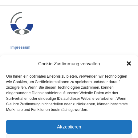
Impressum
Cookie-Zustimmung verwalten
Um Ihnen ein optimales Erlebnis zu bieten, verwenden wir Technologien
wie Cookies, um Geräteinformationen zu speichern und/oder darauf
Cookie-Richtlinie (EU)
zuzugreifen. Wenn Sie diesen Technologien zustimmen, können
eingebundene Diensteanbieter auf unserer Website Daten wie das
Datenschutzerklärung
Surfverhalten oder eindeutige IDs auf dieser Website verarbeiten. Wenn
Sie Ihre Zustimmung nicht erteilen oder zurückziehen, können bestimmte
Online Visitors:
0
Merkmale und Funktionen beeinträchtigt werden.
Last 7 Days Views:
307
Last 30 Days Views:
2.097
Akzeptieren