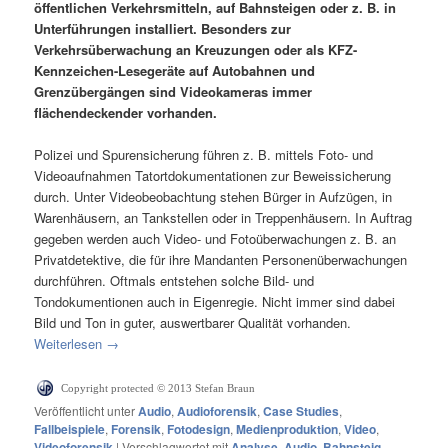
öffentlichen Verkehrsmitteln, auf Bahnsteigen oder z. B. in
Unterführungen installiert. Besonders zur
Verkehrsüberwachung an Kreuzungen oder als KFZ-
Kennzeichen-Lesegeräte auf Autobahnen und
Grenzübergängen sind Videokameras immer
flächendeckender vorhanden.
Polizei und Spurensicherung führen z. B. mittels Foto- und
Videoaufnahmen Tatortdokumentationen zur Beweissicherung
durch. Unter Videobeobachtung stehen Bürger in Aufzügen, in
Warenhäusern, an Tankstellen oder in Treppenhäusern. In Auftrag
gegeben werden auch Video- und Fotoüberwachungen z. B. an
Privatdetektive, die für ihre Mandanten Personenüberwachungen
durchführen. Oftmals entstehen solche Bild- und
Tondokumentionen auch in Eigenregie. Nicht immer sind dabei
Bild und Ton in guter, auswertbarer Qualität vorhanden.
Weiterlesen
→
Copyright protected © 2013 Stefan Braun
Veröffentlicht unter
Audio
,
Audioforensik
,
Case Studies
,
Fallbeispiele
,
Forensik
,
Fotodesign
,
Medienproduktion
,
Video
,
Videoforensik
|
Verschlagwortet mit
Analyse
,
Audio
,
Bahnsteig
,