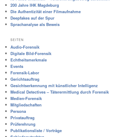
200 Jahre IHK Magdeburg
Die Authentizität einer Filmaufnahme
Deepfakes auf der Spur
Sprachanalyse als Beweis
SEITEN
Audio-Forensik
Digitale Bild-Forensik
Echtheitsmerkmale
Events
Forensik-Labor
Gerichtsauftrag
Gesichtserkennung mit künstlicher Intelligenz
Medical Detectives – Täterermittlung durch Forensik
Medien-Forensik
Mitgliedschaften
Persona
Privatauftrag
Prüferehrung
Publikationsliste / Vorträge
Schiedsgutachten