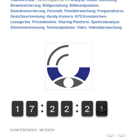
Beweissicherung
,
Bildgestaltung
,
Bildmanipulation
,
Datenkonvertierung
,
Forensik
,
Fotoüberwachung
,
Frequenzkurve
,
Gesichtserkennung
,
Handy-Kamera
,
KFZ-Kennzeichen-
Lesegeräte
,
Privatdetektiv
,
Sharing-Plattform
,
Spektralanalyse
,
Stimmenerkennung
,
Tonmanipulation
,
Video
,
Videoüberwachung
1
1
1
1
6
6
7
7
1
1
2
2
1
1
2
2
1
2
2
1
2
1
KONFERENZEN, MESSEN