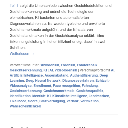
Teil 1
zeigt die Unterschiede zwischen Gesichtsdetektion und
Gesichtserkennung und ordnet die Technologie den
biometrischen, KI-basierten und automatisierten
Diagnoseverfahren zu. Es werden typische und erweiterte
Gesichtsmerkmale aufgeführt und der Einsatz von
Gesichtslandmarken in der Gesichtsanalyse erklärt. Eine
Erkennungsleistung in hoher Effizient erfolgt dabei in zwei
Schritten.
Weiterlesen
→
Veröffentlicht unter
Bildforensik
,
Forensik
,
Fotoforensik
,
Gesichtserkennung
,
KI | AI
,
Videoforensik
|
Verschlagwortet mit
AI
,
Artificial Intelligence
,
Augenabstand
,
Authentifizierung
,
Deep
Learning
,
Deep Neural Network
,
Diagnoseverfahren
,
Echtzeit-
Videoanalyse
,
Enrollment
,
Face recognition
,
Fahndung
,
Gesichtserkennung
,
Gesichtsmerkmale
,
Gesichtsqualität
,
Identifikation
,
Identität
,
KI
,
Künstliche Intelligenz
,
Landmarken
,
Likelihood
,
Score
,
Strafverfolgung
,
Varianz
,
Verifikation
,
Wahrscheinlichkeit