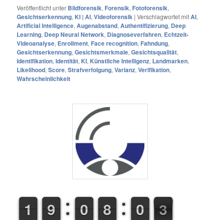
Veröffentlicht unter
Bildforensik
,
Forensik
,
Fotoforensik
,
Gesichtserkennung
,
KI | AI
,
Videoforensik
|
Verschlagwortet mit
AI
,
Artificial Intelligence
,
Augenabstand
,
Authentifizierung
,
Deep
Learning
,
Deep Neural Network
,
Diagnoseverfahren
,
Echtzeit-
Videoanalyse
,
Enrollment
,
Face recognition
,
Fahndung
,
Gesichtserkennung
,
Gesichtsmerkmale
,
Gesichtsqualität
,
Identifikation
,
Identität
,
KI
,
Künstliche Intelligenz
,
Landmarken
,
Likelihood
,
Score
,
Strafverfolgung
,
Varianz
,
Verifikation
,
Wahrscheinlichkeit
1
1
1
1
8
8
9
9
9
9
0
0
7
8
8
5
0
0
3
4
4