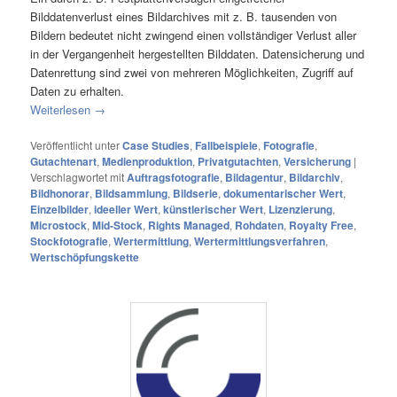
Bilddatenverlust eines Bildarchives mit z. B. tausenden von
Bildern bedeutet nicht zwingend einen vollständiger Verlust aller
in der Vergangenheit hergestellten Bilddaten. Datensicherung und
Datenrettung sind zwei von mehreren Möglichkeiten, Zugriff auf
Daten zu erhalten.
Weiterlesen
→
Veröffentlicht unter
Case Studies
,
Fallbeispiele
,
Fotografie
,
Gutachtenart
,
Medienproduktion
,
Privatgutachten
,
Versicherung
|
Verschlagwortet mit
Auftragsfotografie
,
Bildagentur
,
Bildarchiv
,
Bildhonorar
,
Bildsammlung
,
Bildserie
,
dokumentarischer Wert
,
Einzelbilder
,
ideeller Wert
,
künstlerischer Wert
,
Lizenzierung
,
Microstock
,
Mid-Stock
,
Rights Managed
,
Rohdaten
,
Royalty Free
,
Stockfotografie
,
Wertermittlung
,
Wertermittlungsverfahren
,
Wertschöpfungskette