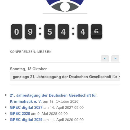
9
9
0
0
8
8
9
9
4
4
5
5
3
3
4
4
3
3
4
4
6
7
6
KONFERENZEN, MESSEN
<
>
Sonntag, 18 Oktober
ganztags
21. Jahrestagung der Deutschen Gesellschaft für Krimina
21. Jahrestagung der Deutschen Gesellschaft für
Kriminalistik e. V.
am 18. Oktober 2026
GPEC digital 2027
am 14. April 2027 09:00
GPEC 2028
am 9. Mai 2028 09:00
GPEC digital 2029
am 11. April 2029 09:00