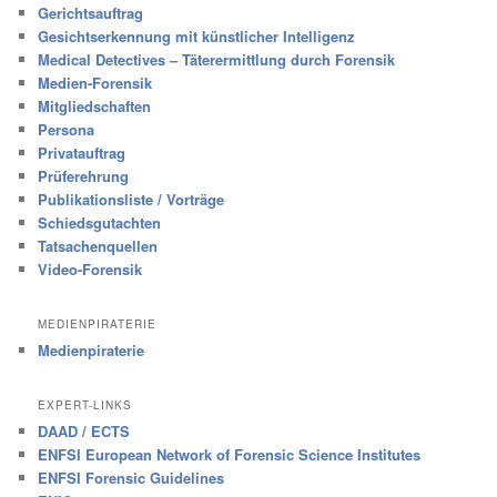
Gerichtsauftrag
Gesichtserkennung mit künstlicher Intelligenz
Medical Detectives – Täterermittlung durch Forensik
Medien-Forensik
Mitgliedschaften
Persona
Privatauftrag
Prüferehrung
Publikationsliste / Vorträge
Schiedsgutachten
Tatsachenquellen
Video-Forensik
MEDIENPIRATERIE
Medienpiraterie
EXPERT-LINKS
DAAD / ECTS
ENFSI European Network of Forensic Science Institutes
ENFSI Forensic Guidelines