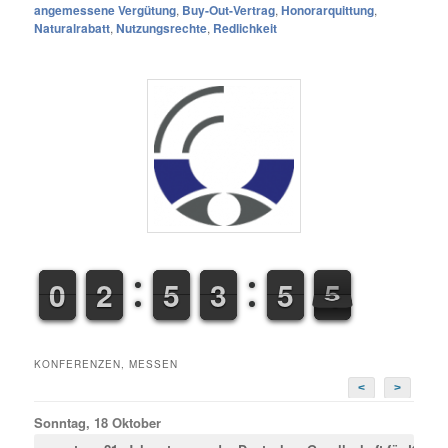
angemessene Vergütung
,
Buy-Out-Vertrag
,
Honorarquittung
,
Naturalrabatt
,
Nutzungsrechte
,
Redlichkeit
9
9
0
0
1
1
2
2
4
4
5
5
2
2
3
3
4
5
5
5
6
5
KONFERENZEN, MESSEN
<
>
Sonntag, 18 Oktober