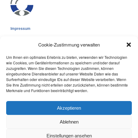
Impressum
Cookie-Zustimmung verwalten
Um Ihnen ein optimales Erlebnis zu bieten, verwenden wir Technologien
wie Cookies, um Geräteinformationen zu speichern und/oder darauf
Cookie-Richtlinie (EU)
zuzugreifen. Wenn Sie diesen Technologien zustimmen, können
eingebundene Diensteanbieter auf unserer Website Daten wie das
Datenschutzerklärung
Surfverhalten oder eindeutige IDs auf dieser Website verarbeiten. Wenn
Sie Ihre Zustimmung nicht erteilen oder zurückziehen, können bestimmte
Online Visitors:
0
Merkmale und Funktionen beeinträchtigt werden.
Last 7 Days Views:
183
Last 30 Days Views:
2.061
Akzeptieren
Ablehnen
Einstellungen ansehen