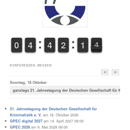
9
9
0
0
3
3
4
4
3
3
4
4
1
1
2
2
0
1
1
4
5
4
KONFERENZEN, MESSEN
<
>
Sonntag, 18 Oktober
ganztags
21. Jahrestagung der Deutschen Gesellschaft für Krimina
21. Jahrestagung der Deutschen Gesellschaft für
Kriminalistik e. V.
am 18. Oktober 2026
GPEC digital 2027
am 14. April 2027 09:00
GPEC 2028
am 9. Mai 2028 09:00