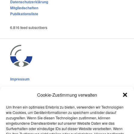
Datenschutzerklärung
Mitgliedschaften
Publikationsliste
6.816 feed subscribers
Impressum
Cookie-Zustimmung verwalten
Um Ihnen ein optimales Erlebnis zu bieten, verwenden wir Technologien
wie Cookies, um Geräteinformationen zu speichern und/oder darauf
Cookie-Richtlinie (EU)
zuzugreifen. Wenn Sie diesen Technologien zustimmen, können
eingebundene Diensteanbieter auf unserer Website Daten wie das
Datenschutzerklärung
Surfverhalten oder eindeutige IDs auf dieser Website verarbeiten. Wenn
Sie Ihre Zustimmung nicht erteilen oder zurückziehen, können bestimmte