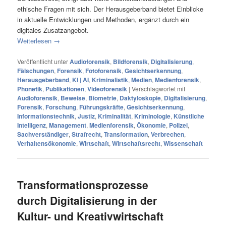
ethische Fragen mit sich. Der Herausgeberband bietet Einblicke
in aktuelle Entwicklungen und Methoden, ergänzt durch ein
digitales Zusatzangebot.
Weiterlesen
→
Veröffentlicht unter
Audioforensik
,
Bildforensik
,
Digitalisierung
,
Fälschungen
,
Forensik
,
Fotoforensik
,
Gesichtserkennung
,
Herausgeberband
,
KI | AI
,
Kriminalistik
,
Medien
,
Medienforensik
,
Phonetik
,
Publikationen
,
Videoforensik
|
Verschlagwortet mit
Audioforensik
,
Beweise
,
Biometrie
,
Daktyloskopie
,
Digitalisierung
,
Forensik
,
Forschung
,
Führungskräfte
,
Gesichtserkennung
,
Informationstechnik
,
Justiz
,
Kriminalität
,
Kriminologie
,
Künstliche
Intelligenz
,
Management
,
Medienforensik
,
Ökonomie
,
Polizei
,
Sachverständiger
,
Strafrecht
,
Transformation
,
Verbrechen
,
Verhaltensökonomie
,
Wirtschaft
,
Wirtschaftsrecht
,
Wissenschaft
Transformationsprozesse
durch Digitalisierung in der
Kultur- und Kreativwirtschaft