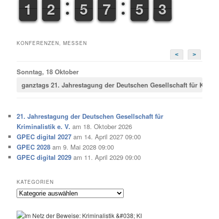
1
1
1
1
1
1
2
2
4
4
5
5
6
6
7
7
4
5
5
3
4
3
KONFERENZEN, MESSEN
<
>
Sonntag, 18 Oktober
ganztags
21. Jahrestagung der Deutschen Gesellschaft für Krimina
21. Jahrestagung der Deutschen Gesellschaft für
Kriminalistik e. V.
am 18. Oktober 2026
GPEC digital 2027
am 14. April 2027 09:00
GPEC 2028
am 9. Mai 2028 09:00
GPEC digital 2029
am 11. April 2029 09:00
KATEGORIEN
Kategorien