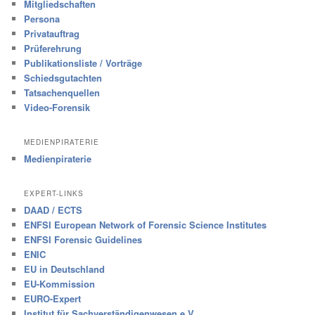
Mitgliedschaften
Persona
Privatauftrag
Prüferehrung
Publikationsliste / Vorträge
Schiedsgutachten
Tatsachenquellen
Video-Forensik
MEDIENPIRATERIE
Medienpiraterie
EXPERT-LINKS
DAAD / ECTS
ENFSI European Network of Forensic Science Institutes
ENFSI Forensic Guidelines
ENIC
EU in Deutschland
EU-Kommission
EURO-Expert
Institut für Sachverständigenwesen e.V.