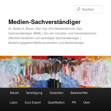
Zum
Zum
primären
sekundären
Such
Inhalt
Inhalt
springen
springen
Medien-Sachverständiger
Dr. Stefan K. Braun, Dipl.-Ing. (FH) Medientechnik, Dipl.-
Sachverständiger (BWA) | Von der Industrie- und Handelskammer
öffentlich bestellter und vereidigter Sachverständiger |
Bestellungsgebiet Medienproduktion und Mediendesign
Hauptmenü
Aktuell
Vereidigung
Gutachten
Beweismittel
Labor
Euro Expert
Qualifikation
PR
Über