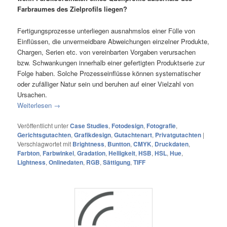
Farbraumes des Zielprofils liegen?
Fertigungsprozesse unterliegen ausnahmslos einer Fülle von
Einflüssen, die unvermeidbare Abweichungen einzelner Produkte,
Chargen, Serien etc. von vereinbarten Vorgaben verursachen
bzw. Schwankungen innerhalb einer gefertigten Produktserie zur
Folge haben. Solche Prozesseinflüsse können systematischer
oder zufälliger Natur sein und beruhen auf einer Vielzahl von
Ursachen.
Weiterlesen
→
Veröffentlicht unter
Case Studies
,
Fotodesign
,
Fotografie
,
Gerichtsgutachten
,
Grafikdesign
,
Gutachtenart
,
Privatgutachten
|
Verschlagwortet mit
Brightness
,
Buntton
,
CMYK
,
Druckdaten
,
Farbton
,
Farbwinkel
,
Gradation
,
Helligkeit
,
HSB
,
HSL
,
Hue
,
Lightness
,
Onlinedaten
,
RGB
,
Sättigung
,
TIFF