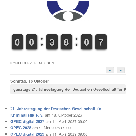
9
9
0
0
9
9
0
0
2
2
3
3
7
7
8
8
9
9
0
0
7
8
7
KONFERENZEN, MESSEN
<
>
Sonntag, 18 Oktober
ganztags
21. Jahrestagung der Deutschen Gesellschaft für Krimina
21. Jahrestagung der Deutschen Gesellschaft für
Kriminalistik e. V.
am 18. Oktober 2026
GPEC digital 2027
am 14. April 2027 09:00
GPEC 2028
am 9. Mai 2028 09:00
GPEC digital 2029
am 11. April 2029 09:00