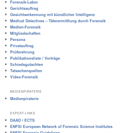
Forensik-Labor
Gerichtsauftrag
Gesichtserkennung mit künstlicher Intelligenz
Medical Detectives – Täterermittlung durch Forensik
Medien-Forensik
Mitgliedschaften
Persona
Privatauftrag
Prüferehrung
Publikationsliste / Vorträge
Schiedsgutachten
Tatsachenquellen
Video-Forensik
MEDIENPIRATERIE
Medienpiraterie
EXPERT-LINKS
DAAD / ECTS
ENFSI European Network of Forensic Science Institutes
ENFSI Forensic Guidelines