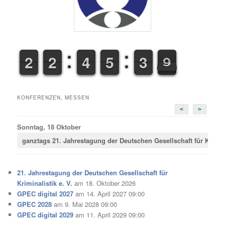
1
1
2
2
1
1
2
2
3
3
4
4
4
4
5
5
3
4
9
0
3
9
KONFERENZEN, MESSEN
<
>
Sonntag, 18 Oktober
ganztags
21. Jahrestagung der Deutschen Gesellschaft für Krimina
21. Jahrestagung der Deutschen Gesellschaft für
Kriminalistik e. V.
am 18. Oktober 2026
GPEC digital 2027
am 14. April 2027 09:00
GPEC 2028
am 9. Mai 2028 09:00
GPEC digital 2029
am 11. April 2029 09:00