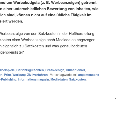
rund um Werbebudgets (z. B. Werbeanzeigen) getrennt
en einer unterschiedlichen Bewertung von Inhalten, wie
lich sind, können nicht auf eine übliche Tätigkeit im
siert werden.
Werbeanzeige von den Satzkosten in der Heftherstellung
skosten einer Werbeanzeige nach Mediadaten abgezogen
 eigentlich zu Satzkosten und was genau bedeuten
genpreisliste?
llbeispiele
,
Gerichtsgutachten
,
Grafikdesign
,
Gutachtenart
,
on
,
Print
,
Werbung
,
Zivilverfahren
|
Verschlagwortet mit
angemessene
-Publishing
,
Informationsmagazin
,
Mediadaten
,
Satzkosten
,