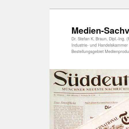
Zum
Zum
primären
sekundären
Inhalt
Inhalt
Medien-Sachv
springen
springen
Dr. Stefan K. Braun, Dipl.-Ing.
Industrie- und Handelskammer öf
Bestellungsgebiet Medienprodu