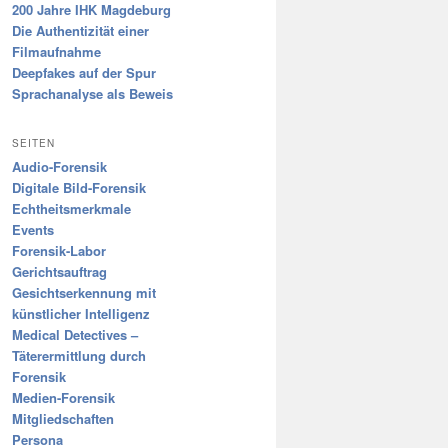
200 Jahre IHK Magdeburg
Die Authentizität einer
Filmaufnahme
Deepfakes auf der Spur
Sprachanalyse als Beweis
SEITEN
Audio-Forensik
Digitale Bild-Forensik
Echtheitsmerkmale
Events
Forensik-Labor
Gerichtsauftrag
Gesichtserkennung mit
künstlicher Intelligenz
Medical Detectives –
Täterermittlung durch
Forensik
Medien-Forensik
Mitgliedschaften
Persona