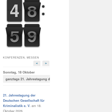
3
3
4
4
8
9
9
5
0
0
0
1
0
KONFERENZEN, MESSEN
<
>
Sonntag, 18 Oktober
ganztags
21. Jahrestagung der Deutschen Gesellschaft für Kriminalist
21. Jahrestagung der
Deutschen Gesellschaft für
Kriminalistik e. V.
am 18.
Oktober 2026