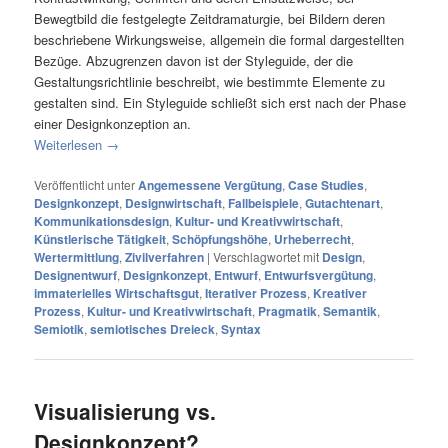
Bewegtbild die festgelegte Zeitdramaturgie, bei Bildern deren
beschriebene Wirkungsweise, allgemein die formal dargestellten
Bezüge. Abzugrenzen davon ist der Styleguide, der die
Gestaltungsrichtlinie beschreibt, wie bestimmte Elemente zu
gestalten sind. Ein Styleguide schließt sich erst nach der Phase
einer Designkonzeption an.
Weiterlesen
→
Veröffentlicht unter
Angemessene Vergütung
,
Case Studies
,
Designkonzept
,
Designwirtschaft
,
Fallbeispiele
,
Gutachtenart
,
Kommunikationsdesign
,
Kultur- und Kreativwirtschaft
,
Künstlerische Tätigkeit
,
Schöpfungshöhe
,
Urheberrecht
,
Wertermittlung
,
Zivilverfahren
|
Verschlagwortet mit
Design
,
Designentwurf
,
Designkonzept
,
Entwurf
,
Entwurfsvergütung
,
immaterielles Wirtschaftsgut
,
Iterativer Prozess
,
Kreativer
Prozess
,
Kultur- und Kreativwirtschaft
,
Pragmatik
,
Semantik
,
Semiotik
,
semiotisches Dreieck
,
Syntax
Visualisierung vs.
Designkonzept?