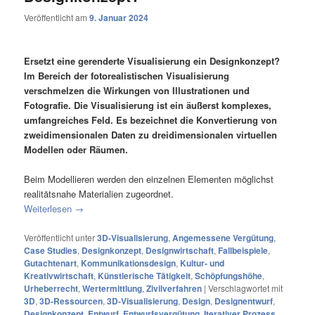
Veröffentlicht am
9. Januar 2024
Ersetzt eine gerenderte Visualisierung ein Designkonzept?
Im Bereich der fotorealistischen Visualisierung
verschmelzen die Wirkungen von Illustrationen und
Fotografie. Die Visualisierung ist ein äußerst komplexes,
umfangreiches Feld. Es bezeichnet die Konvertierung von
zweidimensionalen Daten zu dreidimensionalen virtuellen
Modellen oder Räumen.
Beim Modellieren werden den einzelnen Elementen möglichst
realitätsnahe Materialien zugeordnet.
Weiterlesen
→
Veröffentlicht unter
3D-Visualisierung
,
Angemessene Vergütung
,
Case Studies
,
Designkonzept
,
Designwirtschaft
,
Fallbeispiele
,
Gutachtenart
,
Kommunikationsdesign
,
Kultur- und
Kreativwirtschaft
,
Künstlerische Tätigkeit
,
Schöpfungshöhe
,
Urheberrecht
,
Wertermittlung
,
Zivilverfahren
|
Verschlagwortet mit
3D
,
3D-Ressourcen
,
3D-Visualisierung
,
Design
,
Designentwurf
,
Designkonzept
,
Entwurf
,
Entwurfsvergütung
,
Iterativer Prozess
,