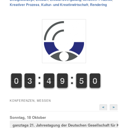
Kreativer Prozess
,
Kultur- und Kreativwirtschaft
,
Rendering
9
9
0
0
2
2
3
3
3
3
4
4
8
8
9
9
4
5
5
0
1
1
KONFERENZEN, MESSEN
<
>
Sonntag, 18 Oktober
ganztags
21. Jahrestagung der Deutschen Gesellschaft für Krimina