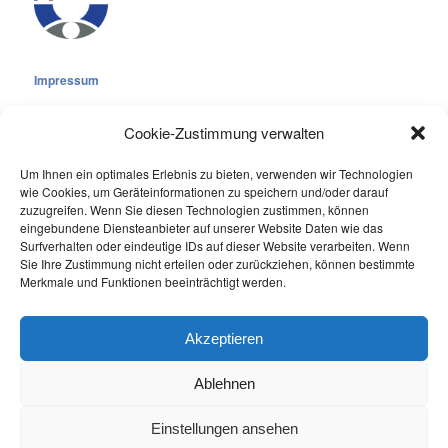
Impressum
Cookie-Zustimmung verwalten
Um Ihnen ein optimales Erlebnis zu bieten, verwenden wir Technologien
wie Cookies, um Geräteinformationen zu speichern und/oder darauf
Cookie-Richtlinie (EU)
zuzugreifen. Wenn Sie diesen Technologien zustimmen, können
Datenschutzerklärung
eingebundene Diensteanbieter auf unserer Website Daten wie das
Surfverhalten oder eindeutige IDs auf dieser Website verarbeiten. Wenn
Sie Ihre Zustimmung nicht erteilen oder zurückziehen, können bestimmte
Online Visitors:
0
Merkmale und Funktionen beeinträchtigt werden.
Last 7 Days Views:
289
Last 30 Days Views:
2.079
Akzeptieren
Ablehnen
Einstellungen ansehen