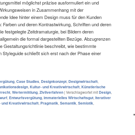
tungsmittel möglichst präzise ausformuliert ein und
 Wirkungsweisen in Zusammenhang mit der
ende Idee hinter einem Design muss für den Kunden
n: Farben und deren Kontrastwirkung, Schriften und deren
ie festgelegte Zeitdramaturgie, bei Bildern deren
allgemein die formal dargestellten Bezüge. Abzugrenzen
ie Gestaltungsrichtlinie beschreibt, wie bestimmte
n Styleguide schließt sich erst nach der Phase einer
rgütung
,
Case Studies
,
Designkonzept
,
Designwirtschaft
,
ikationsdesign
,
Kultur- und Kreativwirtschaft
,
Künstlerische
rrecht
,
Wertermittlung
,
Zivilverfahren
|
Verschlagwortet mit
Design
,
wurf
,
Entwurfsvergütung
,
immaterielles Wirtschaftsgut
,
Iterativer
- und Kreativwirtschaft
,
Pragmatik
,
Semantik
,
Semiotik
,