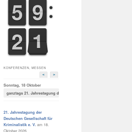
4
4
5
5
8
8
9
9
1
2
2
1
2
2
KONFERENZEN, MESSEN
<
>
Sonntag, 18 Oktober
ganztags
21. Jahrestagung der Deutschen Gesellschaft für Kriminalist
21. Jahrestagung der
Deutschen Gesellschaft für
Kriminalistik e. V.
am 18.
Oktober 2026