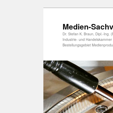
Zum
Zum
primären
sekundären
Inhalt
Inhalt
Medien-Sachv
springen
springen
Dr. Stefan K. Braun, Dipl.-Ing.
Industrie- und Handelskammer öf
Bestellungsgebiet Medienprodu