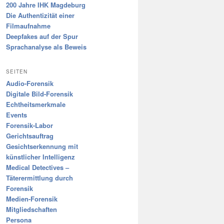
200 Jahre IHK Magdeburg
Die Authentizität einer
Filmaufnahme
Deepfakes auf der Spur
Sprachanalyse als Beweis
SEITEN
Audio-Forensik
Digitale Bild-Forensik
Echtheitsmerkmale
Events
Forensik-Labor
Gerichtsauftrag
Gesichtserkennung mit
künstlicher Intelligenz
Medical Detectives –
Täterermittlung durch
Forensik
Medien-Forensik
Mitgliedschaften
Persona