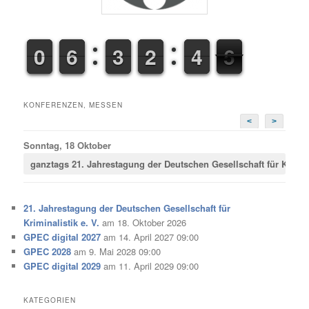
9
9
0
0
5
5
6
6
2
2
3
3
1
1
2
2
3
3
4
4
5
6
6
KONFERENZEN, MESSEN
<
>
Sonntag, 18 Oktober
ganztags
21. Jahrestagung der Deutschen Gesellschaft für Krimina
21. Jahrestagung der Deutschen Gesellschaft für
Kriminalistik e. V.
am 18. Oktober 2026
GPEC digital 2027
am 14. April 2027 09:00
GPEC 2028
am 9. Mai 2028 09:00
GPEC digital 2029
am 11. April 2029 09:00
KATEGORIEN