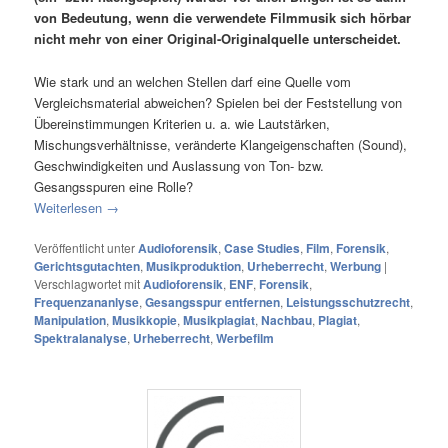
von Bedeutung, wenn die verwendete Filmmusik sich hörbar
nicht mehr von einer Original-Originalquelle unterscheidet.
Wie stark und an welchen Stellen darf eine Quelle vom
Vergleichsmaterial abweichen? Spielen bei der Feststellung von
Übereinstimmungen Kriterien u. a. wie Lautstärken,
Mischungsverhältnisse, veränderte Klangeigenschaften (Sound),
Geschwindigkeiten und Auslassung von Ton- bzw.
Gesangsspuren eine Rolle?
Weiterlesen
→
Veröffentlicht unter
Audioforensik
,
Case Studies
,
Film
,
Forensik
,
Gerichtsgutachten
,
Musikproduktion
,
Urheberrecht
,
Werbung
|
Verschlagwortet mit
Audioforensik
,
ENF
,
Forensik
,
Frequenzananlyse
,
Gesangsspur entfernen
,
Leistungsschutzrecht
,
Manipulation
,
Musikkopie
,
Musikplagiat
,
Nachbau
,
Plagiat
,
Spektralanalyse
,
Urheberrecht
,
Werbefilm