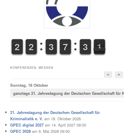
1
1
2
2
1
1
2
2
2
2
3
3
6
6
7
7
2
3
3
1
2
1
KONFERENZEN, MESSEN
<
>
Sonntag, 18 Oktober
ganztags
21. Jahrestagung der Deutschen Gesellschaft für Krimina
21. Jahrestagung der Deutschen Gesellschaft für
Kriminalistik e. V.
am 18. Oktober 2026
GPEC digital 2027
am 14. April 2027 09:00
GPEC 2028
am 9. Mai 2028 09:00