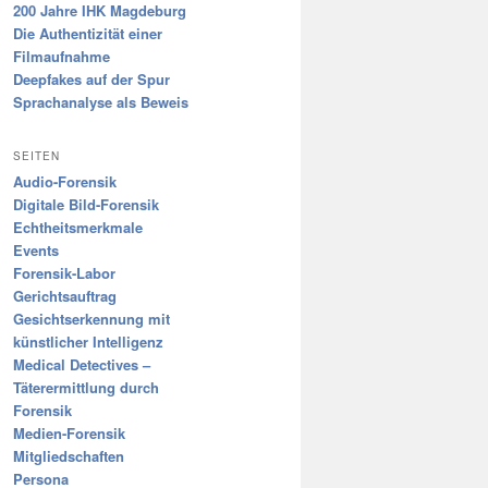
200 Jahre IHK Magdeburg
Die Authentizität einer
Filmaufnahme
Deepfakes auf der Spur
Sprachanalyse als Beweis
SEITEN
Audio-Forensik
Digitale Bild-Forensik
Echtheitsmerkmale
Events
Forensik-Labor
Gerichtsauftrag
Gesichtserkennung mit
künstlicher Intelligenz
Medical Detectives –
Täterermittlung durch
Forensik
Medien-Forensik
Mitgliedschaften
Persona