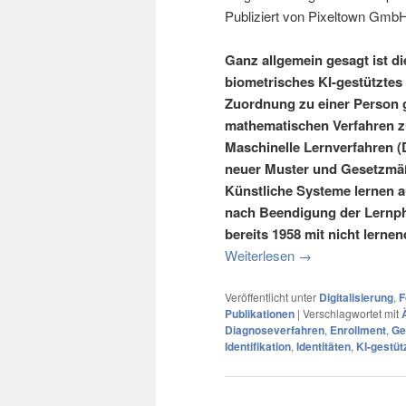
Publiziert von Pixeltown Gmb
Ganz allgemein gesagt ist di
biometrisches KI-gestütztes
Zuordnung zu einer Person g
mathematischen Verfahren z
Maschinelle Lernverfahren (
neuer Muster und Gesetzmäß
Künstliche Systeme lernen a
nach Beendigung der Lernph
bereits 1958 mit nicht lern
Weiterlesen
→
Veröffentlicht unter
Digitalisierung
,
F
Publikationen
|
Verschlagwortet mit
Diagnoseverfahren
,
Enrollment
,
Ge
Identifikation
,
Identitäten
,
KI-gestüt