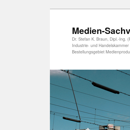
Zum
Zum
primären
sekundären
Inhalt
Inhalt
Medien-Sachv
springen
springen
Dr. Stefan K. Braun, Dipl.-Ing.
Industrie- und Handelskammer öf
Bestellungsgebiet Medienprodu