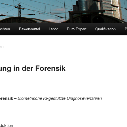
achten
Beweismittel
Labor
Euro Expert
Qualifikation
CH
ng in der Forensik
orensik
–
Biometrische KI-gestützte Diagnoseverfahren
duktion