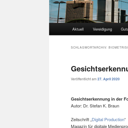
Hauptmenü
Aktuell
Vereidigung
Gut
SCHLAGWORTARCHIV:
BIOMETRIS
Gesichtserkennu
Veröffentlicht am
27. April 2020
Gesichtserkennung in der F
Autor: Dr. Stefan K. Braun
Zeitschrift „
Digital Production
“
Magazin für digitale Medienpro