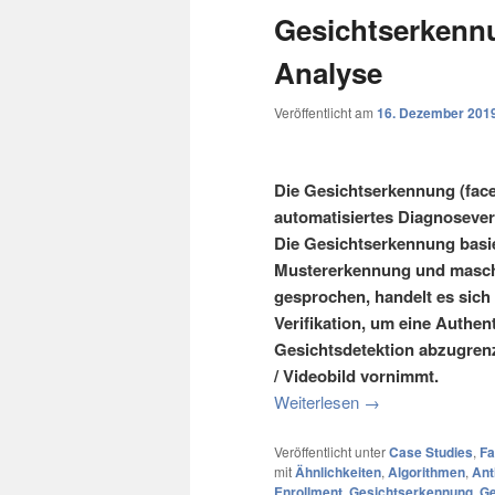
Gesichtserkennu
Analyse
Veröffentlicht am
16. Dezember 201
Die Gesichtserkennung (face 
automatisiertes Diagnosever
Die Gesichtserkennung basie
Mustererkennung und maschi
gesprochen, handelt es sich 
Verifikation, um eine Authen
Gesichtsdetektion abzugrenz
/ Videobild vornimmt.
Weiterlesen
→
Veröffentlicht unter
Case Studies
,
Fa
mit
Ähnlichkeiten
,
Algorithmen
,
Ant
Enrollment
,
Gesichtserkennung
,
Ge