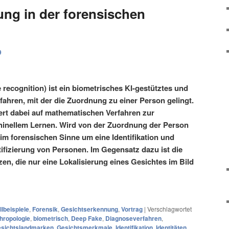
ng in der forensischen
9
recognition) ist ein biometrisches KI-gestütztes und
fahren, mit der die Zuordnung zu einer Person gelingt.
rt dabei auf mathematischen Verfahren zur
nellem Lernen. Wird von der Zuordnung der Person
im forensischen Sinne um eine Identifikation und
tifizierung von Personen. Im Gegensatz dazu ist die
en, die nur eine Lokalisierung eines Gesichtes im Bild
llbeispiele
,
Forensik
,
Gesichtserkennung
,
Vortrag
|
Verschlagwortet
hropologie
,
biometrisch
,
Deep Fake
,
Diagnoseverfahren
,
sichtslandmarken
,
Gesichtsmerkmale
,
Identifikation
,
Identitäten
,