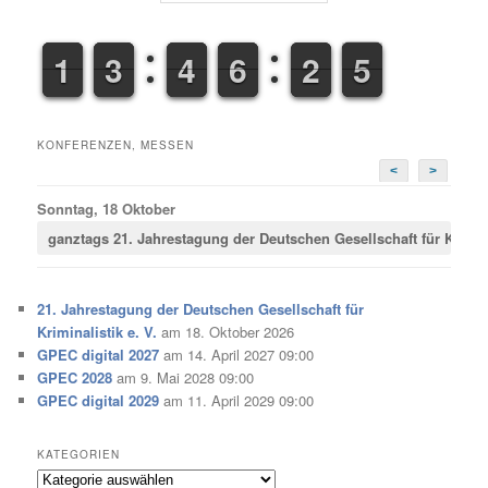
1
1
1
1
2
2
3
3
3
3
4
4
5
5
6
6
1
2
2
5
6
5
KONFERENZEN, MESSEN
<
>
Sonntag, 18 Oktober
ganztags
21. Jahrestagung der Deutschen Gesellschaft für Krimina
21. Jahrestagung der Deutschen Gesellschaft für
Kriminalistik e. V.
am 18. Oktober 2026
GPEC digital 2027
am 14. April 2027 09:00
GPEC 2028
am 9. Mai 2028 09:00
GPEC digital 2029
am 11. April 2029 09:00
KATEGORIEN
Kategorien