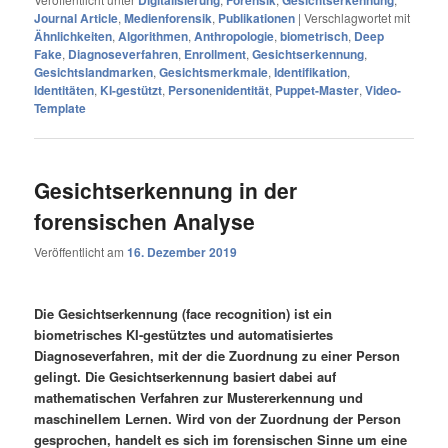
Journal Article
,
Medienforensik
,
Publikationen
|
Verschlagwortet mit
Ähnlichkeiten
,
Algorithmen
,
Anthropologie
,
biometrisch
,
Deep
Fake
,
Diagnoseverfahren
,
Enrollment
,
Gesichtserkennung
,
Gesichtslandmarken
,
Gesichtsmerkmale
,
Identifikation
,
Identitäten
,
KI-gestützt
,
Personenidentität
,
Puppet-Master
,
Video-
Template
Gesichtserkennung in der
forensischen Analyse
Veröffentlicht am
16. Dezember 2019
Die Gesichtserkennung (face recognition) ist ein
biometrisches KI-gestütztes und automatisiertes
Diagnoseverfahren, mit der die Zuordnung zu einer Person
gelingt. Die Gesichtserkennung basiert dabei auf
mathematischen Verfahren zur Mustererkennung und
maschinellem Lernen. Wird von der Zuordnung der Person
gesprochen, handelt es sich im forensischen Sinne um eine