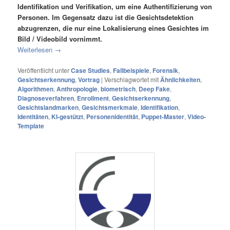
Identifikation und Verifikation, um eine Authentifizierung von
Personen. Im Gegensatz dazu ist die Gesichtsdetektion
abzugrenzen, die nur eine Lokalisierung eines Gesichtes im
Bild / Videobild vornimmt.
Weiterlesen
→
Veröffentlicht unter
Case Studies
,
Fallbeispiele
,
Forensik
,
Gesichtserkennung
,
Vortrag
|
Verschlagwortet mit
Ähnlichkeiten
,
Algorithmen
,
Anthropologie
,
biometrisch
,
Deep Fake
,
Diagnoseverfahren
,
Enrollment
,
Gesichtserkennung
,
Gesichtslandmarken
,
Gesichtsmerkmale
,
Identifikation
,
Identitäten
,
KI-gestützt
,
Personenidentität
,
Puppet-Master
,
Video-
Template