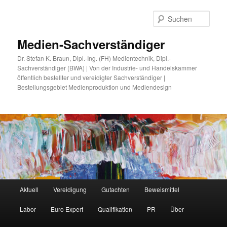
Zum
Zum
primären
sekundären
Such
Inhalt
Inhalt
springen
springen
Medien-Sachverständiger
Dr. Stefan K. Braun, Dipl.-Ing. (FH) Medientechnik, Dipl.-
Sachverständiger (BWA) | Von der Industrie- und Handelskammer
öffentlich bestellter und vereidigter Sachverständiger |
Bestellungsgebiet Medienproduktion und Mediendesign
Hauptmenü
Aktuell
Vereidigung
Gutachten
Beweismittel
Labor
Euro Expert
Qualifikation
PR
Über