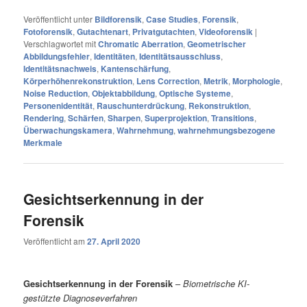
Veröffentlicht unter
Bildforensik
,
Case Studies
,
Forensik
,
Fotoforensik
,
Gutachtenart
,
Privatgutachten
,
Videoforensik
|
Verschlagwortet mit
Chromatic Aberration
,
Geometrischer
Abbildungsfehler
,
Identitäten
,
Identitätsausschluss
,
Identitätsnachweis
,
Kantenschärfung
,
Körperhöhenrekonstruktion
,
Lens Correction
,
Metrik
,
Morphologie
,
Noise Reduction
,
Objektabbildung
,
Optische Systeme
,
Personenidentität
,
Rauschunterdrückung
,
Rekonstruktion
,
Rendering
,
Schärfen
,
Sharpen
,
Superprojektion
,
Transitions
,
Überwachungskamera
,
Wahrnehmung
,
wahrnehmungsbezogene
Merkmale
Gesichtserkennung in der
Forensik
Veröffentlicht am
27. April 2020
Gesichtserkennung in der Forensik
–
Biometrische KI-
gestützte Diagnoseverfahren