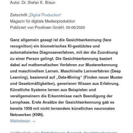
Autor: Dr. Stefan K. Braun
Zeitschrift „
Digital Production
“
Magazin für digitale Medienproduktion
Publiziert von Pixeltown GmbH, 05-06/2020
Ganz allgemein gesagt ist die Gesichtserkennung (face
recognition) ein biometrisches KI-gestütztes und
automatisiertes Diagnoseverfahren, mit der die Zuordnung
zu einer Person gelingt. Die Gesichtserkennung basiert
dabei auf mathematischen Verfahren zur Mustererkennung
und maschinellem Lernen. Maschinelle Lernverfahren (Deep
Learning), basierend auf „Data-Mining“ (Finden neuer Muster
und Gesetzmäßigkeiten), generieren Wissen aus Erfahrung.
Künstliche Systeme lernen aus Beispielen und
verallgemeinern die Erkenntnisse nach Beendigung der
Lernphase. Erste Ansätze der Gesichtserkennung gab es
bereits 1958 mit nicht lernendem künstlichen neuronalen
Netzwerken (KNN).
Weiterlesen
→
Veröffentlicht unter
Digitalisierung
,
Forensik
,
Gesichtserkennung
,