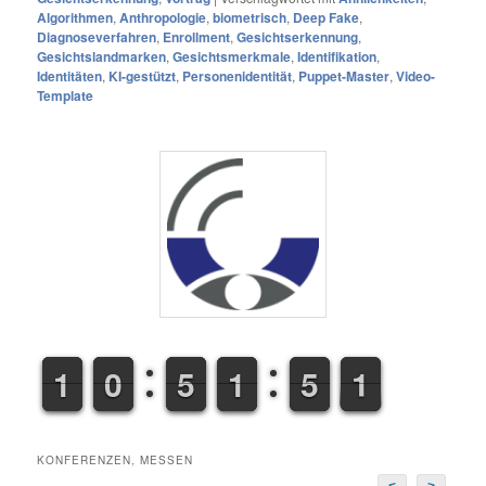
Algorithmen
,
Anthropologie
,
biometrisch
,
Deep Fake
,
Diagnoseverfahren
,
Enrollment
,
Gesichtserkennung
,
Gesichtslandmarken
,
Gesichtsmerkmale
,
Identifikation
,
Identitäten
,
KI-gestützt
,
Personenidentität
,
Puppet-Master
,
Video-
Template
1
1
1
1
9
9
0
0
4
4
5
5
1
1
1
1
4
5
5
1
2
1
KONFERENZEN, MESSEN
<
>