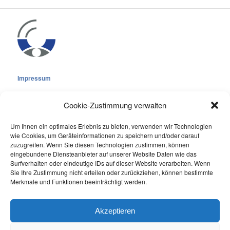
Impressum
Cookie-Zustimmung verwalten
Um Ihnen ein optimales Erlebnis zu bieten, verwenden wir Technologien
wie Cookies, um Geräteinformationen zu speichern und/oder darauf
Cookie-Richtlinie (EU)
zuzugreifen. Wenn Sie diesen Technologien zustimmen, können
Datenschutzerklärung
eingebundene Diensteanbieter auf unserer Website Daten wie das
Surfverhalten oder eindeutige IDs auf dieser Website verarbeiten. Wenn
Sie Ihre Zustimmung nicht erteilen oder zurückziehen, können bestimmte
Online Visitors:
0
Merkmale und Funktionen beeinträchtigt werden.
Last 7 Days Views:
225
Last 30 Days Views:
2.066
Akzeptieren