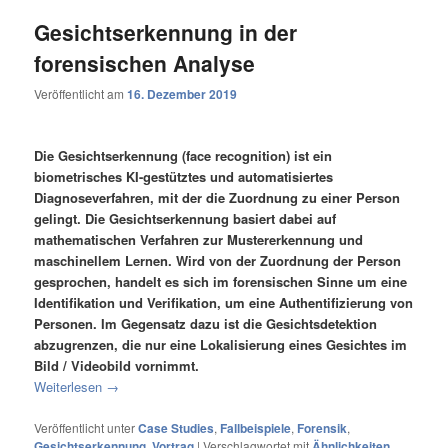
Gesichtserkennung in der
forensischen Analyse
Veröffentlicht am
16. Dezember 2019
Die Gesichtserkennung (face recognition) ist ein
biometrisches KI-gestütztes und automatisiertes
Diagnoseverfahren, mit der die Zuordnung zu einer Person
gelingt. Die Gesichtserkennung basiert dabei auf
mathematischen Verfahren zur Mustererkennung und
maschinellem Lernen. Wird von der Zuordnung der Person
gesprochen, handelt es sich im forensischen Sinne um eine
Identifikation und Verifikation, um eine Authentifizierung von
Personen. Im Gegensatz dazu ist die Gesichtsdetektion
abzugrenzen, die nur eine Lokalisierung eines Gesichtes im
Bild / Videobild vornimmt.
Weiterlesen
→
Veröffentlicht unter
Case Studies
,
Fallbeispiele
,
Forensik
,
Gesichtserkennung
,
Vortrag
|
Verschlagwortet mit
Ähnlichkeiten
,