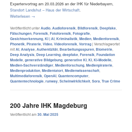
Expertenvortrag am 20.03.2026 an der IHK für Niederbayern,
Standort Landshut – Haus der Wirtschaft
.
Weiterlesen
→
Veröffentlicht unter
Audio
,
Audioforensik
,
Bildforensik
,
Deepfake
,
Fälschungen
,
Forensik
,
Fotoforensik
,
Fotografie
,
Gesichtserkennung
,
KI | AI
,
Kriminalistik
,
Medien
,
Medienforensik
,
Phonetik
,
Piraterie
,
Video
,
Videoforensik
,
Vortrag
|
Verschlagwortet
mit
AI
,
Analyse
,
Authentizität
,
Bearbeitungsspuren
,
Biometrie
,
Deep Analysis
,
Deep Learning
,
deepfake
,
Forensik
,
Foundation
Modelle
,
generative Bildgebung
,
generative KI
,
KI
,
KI-Modelle
,
Medien-Sachverständiger
,
Medienforschung
,
Medienpiraterie
,
Medienproduktion
,
Medientatort
,
Medienwissenschaft
,
Multimediaforensik
,
OpenAI
,
Quantencomputer
,
Quantentechnologie
,
runway
,
Scheinwirklichkeit
,
Sora
,
True Crime
200 Jahre IHK Magdeburg
Veröffentlicht am
30. Mai 2025