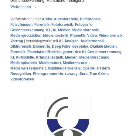
Gesichtserkennung, Künstliche Intelligenz.
Weiterlesen
→
Veröffentlicht unter
Audio
,
Audioforensik
,
Bildforensik
,
Fälschungen
,
Forensik
,
Fotoforensik
,
Fotografie
,
Gesichtserkennung
,
KI | AI
,
Medien
,
Medienforensik
,
Medienproduktion
,
Medientechnik
,
Phonetik
,
Video
,
Videoforensik
,
Vortrag
|
Verschlagwortet mit
AI
,
Analyse
,
Audioforensik
,
Bildforensik
,
Biometrie
,
Deep Fake
,
deepfake
,
Digitale Medien
,
Forensik
,
Foundation Modelle
,
generative KI
,
Gesichtserkennung
,
KI
,
KI-Modelle
,
Kriminaltechnik
,
Medien
,
Medienforschung
,
Medienpiraterie
,
Medientatort
,
Medientheorie
,
Medienwissenschaft
,
Multimediaforensik
,
OpenAI
,
Pattern
Recognition
,
Photogrammetrie
,
runway
,
Sora
,
True Crime
,
Videoforensik