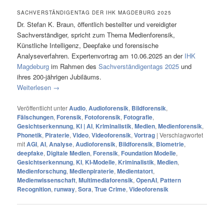
SACHVERSTÄNDIGENTAG DER IHK MAGDEBURG 2025
Dr. Stefan K. Braun, öffentlich bestellter und vereidigter
Sachverständiger, spricht zum Thema Medienforensik,
Künstliche Intelligenz, Deepfake und forensische
Analyseverfahren. Expertenvortrag am 10.06.2025 an der
IHK
Magdeburg
im Rahmen des
Sachverständigentags 2025
und
ihres 200-jährigen Jubiläums.
Weiterlesen
→
Veröffentlicht unter
Audio
,
Audioforensik
,
Bildforensik
,
Fälschungen
,
Forensik
,
Fotoforensik
,
Fotografie
,
Gesichtserkennung
,
KI | AI
,
Kriminalistik
,
Medien
,
Medienforensik
,
Phonetik
,
Piraterie
,
Video
,
Videoforensik
,
Vortrag
|
Verschlagwortet
mit
AGI
,
AI
,
Analyse
,
Audioforensik
,
Bildforensik
,
Biometrie
,
deepfake
,
Digitale Medien
,
Forensik
,
Foundation Modelle
,
Gesichtserkennung
,
KI
,
KI-Modelle
,
Kriminalistik
,
Medien
,
Medienforschung
,
Medienpiraterie
,
Medientatort
,
Medienwissenschaft
,
Multimediaforensik
,
OpenAI
,
Pattern
Recognition
,
runway
,
Sora
,
True Crime
,
Videoforensik