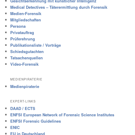
Gesichtserkennung mit künstlicher Intelligenz
Medical Detectives – Täterermittlung durch Forensik
Medien-Forensik
Mitgliedschaften
Persona
Privatauftrag
Prüferehrung
Publikationsliste / Vorträge
Schiedsgutachten
Tatsachenquellen
Video-Forensik
MEDIENPIRATERIE
Medienpiraterie
EXPERT-LINKS
DAAD / ECTS
ENFSI European Network of Forensic Science Institutes
ENFSI Forensic Guidelines
ENIC
EU in Deutschland