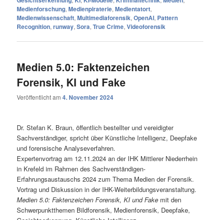
Medienforschung
,
Medienpiraterie
,
Medientatort
,
Medienwissenschaft
,
Multimediaforensik
,
OpenAI
,
Pattern
Recognition
,
runway
,
Sora
,
True Crime
,
Videoforensik
Medien 5.0: Faktenzeichen
Forensik, KI und Fake
Veröffentlicht am
4. November 2024
Dr. Stefan K. Braun, öffentlich bestellter und vereidigter
Sachverständiger, spricht über Künstliche Intelligenz, Deepfake
und forensische Analyseverfahren.
Expertenvortrag am 12.11.2024 an der IHK Mittlerer Niederrhein
in Krefeld im Rahmen des Sachverständigen-
Erfahrungsaustauschs 2024 zum Thema Medien der Forensik.
Vortrag und Diskussion in der IHK-Weiterbildungsveranstaltung.
Medien 5.0: Faktenzeichen Forensik, KI und Fake
mit den
Schwerpunktthemen Bildforensik, Medienforensik, Deepfake,