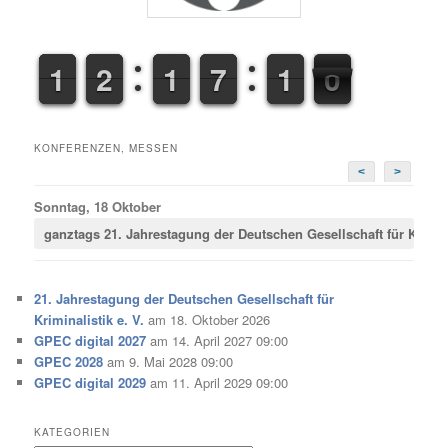
1
1
1
1
1
1
1
2
2
1
1
1
1
6
6
7
7
0
1
1
1
2
KONFERENZEN, MESSEN
<
>
Sonntag, 18 Oktober
ganztags
21. Jahrestagung der Deutschen Gesellschaft für Krimina
21. Jahrestagung der Deutschen Gesellschaft für
Kriminalistik e. V.
am 18. Oktober 2026
GPEC digital 2027
am 14. April 2027 09:00
GPEC 2028
am 9. Mai 2028 09:00
GPEC digital 2029
am 11. April 2029 09:00
KATEGORIEN