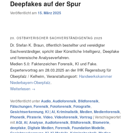
Deepfakes auf der Spur
Veröffentlicht am
15. März 2025
20. OSTBAYERISCHER SACHVERSTÄNDIGENTAG 2025
Dr. Stefan K. Braun, öffentlich bestellter und vereidigter
Sachverständiger, spricht über Künstliche Intelligenz, Deepfake
und forensische Analyseverfahren.
Medien 5.0: Faktenzeichen Forensik, KI und Fake.
Expertenvortrag am 28.03.2025 an der IHK Regensburg für
Oberpfalz / Kelheim, Veranstaltungsort:
Handwerkskammer
Niederbayern-Oberpfalz
.
Weiterlesen
→
Veröffentlicht unter
Audio
,
Audioforensik
,
Bildforensik
,
Fälschungen
,
Forensik
,
Fotoforensik
,
Fotografie
,
Gesichtserkennung
,
KI | AI
,
Kriminalistik
,
Medien
,
Medienforensik
,
Phonetik
,
Piraterie
,
Video
,
Videoforensik
,
Vortrag
|
Verschlagwortet
mit
AGI
,
AI
,
Analyse
,
Audioforensik
,
Bildforensik
,
Biometrie
,
deepfake
,
Digitale Medien
,
Forensik
,
Foundation Modelle
,
Gesichtserkennung
,
KI
,
KI-Modelle
,
Kriminaltechnik
,
Medien
,