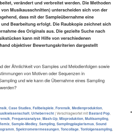
beitet, verändert und verbreitet werden. Die Methoden
von Musikausschnitten) unterscheiden sich von der
ngehend, dass mit der Sampleübernahme eine
und Bearbeitung erfolgt. Die Raubkopie zeichnet sich
rnahme des Originals aus. Die gezielte Suche nach
ikstücken kann mit Hilfe von verschiedenen
nd objektiver Bewertungskriterien dargestellt
d der Ähnlichkeit von Samples und Melodienfolgen sowie
instimmungen von Motiven oder Sequenzen in
Sampling und wie kann die Übernahme eines Sampling
n werden?
nsik
,
Case Studies
,
Fallbeispiele
,
Forensik
,
Medienproduktion
,
usikwissenschaft
,
Urheberrecht
|
Verschlagwortet mit
Bastard Pop
,
rensik
,
Frequenzanalyse
,
Mash-Up
,
Mixproduktion
,
Multisampling
,
Remix
,
Sample-Medley
,
Sampling
,
Samplingplagiarismus
,
Sound
rogramm
,
Spektrometermessungen
,
Toncollage
,
Tonfolgensampling
,