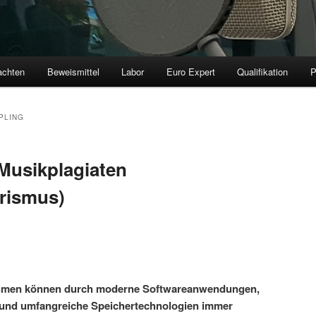
achten
Beweismittel
Labor
Euro Expert
Qualifikation
PLING
Musikplagiaten
rismus)
nahmen können durch moderne Softwareanwendungen,
und umfangreiche Speichertechnologien immer