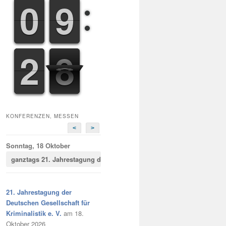
9
9
0
0
8
8
9
9
2
3
9
0
2
9
KONFERENZEN, MESSEN
<
>
Sonntag, 18 Oktober
ganztags
21. Jahrestagung der Deutschen Gesellschaft für Kriminalist
21. Jahrestagung der
Deutschen Gesellschaft für
Kriminalistik e. V.
am 18.
Oktober 2026