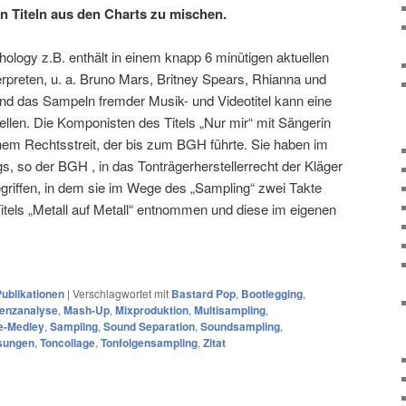
n Titeln aus den Charts zu mischen.
logy z.B. enthält in einem knapp 6 minütigen aktuellen
rpreten, u. a. Bruno Mars, Britney Spears, Rhianna und
d das Sampeln fremder Musik- und Videotitel kann eine
llen. Die Komponisten des Titels „Nur mir“ mit Sängerin
inem Rechtsstreit, der bis zum BGH führte. Sie haben im
, so der BGH , in das Tonträgerherstellerrecht der Kläger
griffen, in dem sie im Wege des „Sampling“ zwei Takte
els „Metall auf Metall“ entnommen und diese im eigenen
ublikationen
|
Verschlagwortet mit
Bastard Pop
,
Bootlegging
,
enzanalyse
,
Mash-Up
,
Mixproduktion
,
Multisampling
,
e-Medley
,
Sampling
,
Sound Separation
,
Soundsampling
,
sungen
,
Toncollage
,
Tonfolgensampling
,
Zitat