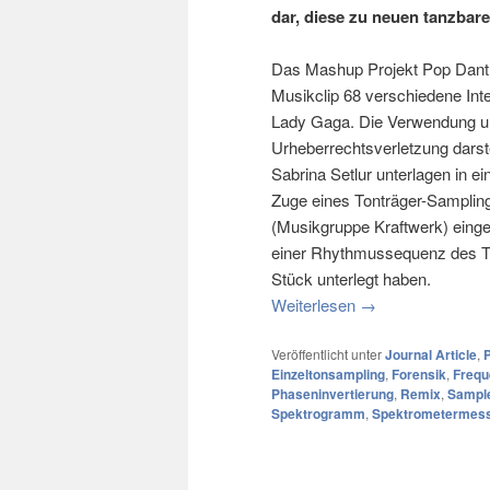
dar, diese zu neuen tanzbare
Das Mashup Projekt Pop Dantho
Musikclip 68 verschiedene Inte
Lady Gaga. Die Verwendung un
Urheberrechtsverletzung darste
Sabrina Setlur unterlagen in e
Zuge eines Tonträger-Samplings
(Musikgruppe Kraftwerk) einge
einer Rhythmussequenz des Tit
Stück unterlegt haben.
Weiterlesen
→
Veröffentlicht unter
Journal Article
,
P
Einzeltonsampling
,
Forensik
,
Frequ
Phaseninvertierung
,
Remix
,
Sampl
Spektrogramm
,
Spektrometermes