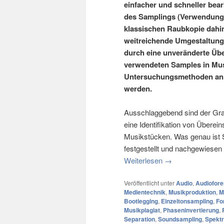
einfacher und schneller bear
des Samplings (Verwendung 
klassischen Raubkopie dahi
weitreichende Umgestaltung 
durch eine unveränderte Übe
verwendeten Samples in Mus
Untersuchungsmethoden anha
werden.
Ausschlaggebend sind der Gra
eine Identifikation von Übere
Musikstücken. Was genau ist 
festgestellt und nachgewiese
Weiterlesen
→
Veröffentlicht unter
Audio
,
Audiofore
Medientechnik
,
Musikproduktion
,
M
Bootlegging
,
Einzeltonsampling
,
Fo
Musikplagiat
,
Phaseninvertierung
,
Separation
,
Soundsampling
,
Spekt