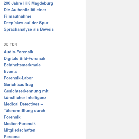
200 Jahre IHK Magdeburg
Die Authentizität einer
Filmaufnahme
Deepfakes auf der Spur
Sprachanalyse als Beweis
SEITEN
Audio-Forensik
Digitale Bild-Forensik
Echtheitsmerkmale
Events
Forensik-Labor
Gerichtsauftrag
Gesichtserkennung mit
künstlicher Intelligenz
Medical Detectives –
Täterermittlung durch
Forensik
Medien-Forensik
Mitgliedschaften
Persona