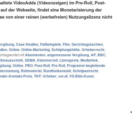
haltete VideoAdds (Videonzeigen) im Pre-Roll, Post-
uf der Webseite, findet eine Monetarisierung der
se von einer reinen (werbefreien) Nutzungslizenz nicht
rgütung
,
Case Studies
,
Fallbeispiele
,
Film
,
Gerichtsgutachten
,
dien
,
Online
,
Online-Marketing
,
Schöpfungshöhe
,
Urheberrecht
,
chlagwortet mit
Abonnenten
,
angemessene Vergütung
,
AP
,
BBC
,
ilmausschnitt
,
GEMA
,
Klammerteil
,
Lizenzpreis
,
Mediathek
,
gütung
,
Online
,
PBO
,
Post-Roll
,
Pre-Roll
,
Programm begleitende
hterstattung
,
Rohmaterial
,
Rundfunkanstalt
,
Schnipselrecht
,
nder-Kontakt-Preis
,
TKP
,
Urheber
,
ver.di
,
VG Bild+Kunst
,