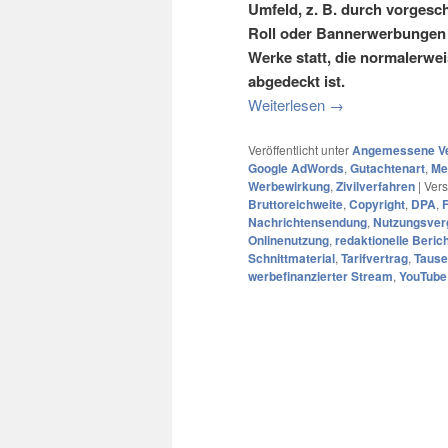
Umfeld, z. B. durch vorgesc
Roll oder Bannerwerbungen a
Werke statt, die normalerwei
abgedeckt ist.
Weiterlesen
→
Veröffentlicht unter
Angemessene Ve
Google AdWords
,
Gutachtenart
,
Me
Werbewirkung
,
Zivilverfahren
|
Vers
Bruttoreichweite
,
Copyright
,
DPA
,
F
Nachrichtensendung
,
Nutzungsver
Onlinenutzung
,
redaktionelle Beric
Schnittmaterial
,
Tarifvertrag
,
Tause
werbefinanzierter Stream
,
YouTube