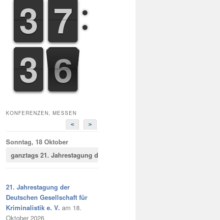
2
2
3
3
6
6
7
7
2
2
3
3
7
8
7
KONFERENZEN, MESSEN
<
>
Sonntag, 18 Oktober
ganztags
21. Jahrestagung der Deutschen Gesellschaft für Kriminalist
21. Jahrestagung der
Deutschen Gesellschaft für
Kriminalistik e. V.
am 18.
Oktober 2026