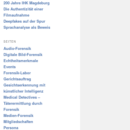
200 Jahre IHK Magdeburg
Die Authentizität einer
Filmaufnahme
Deepfakes auf der Spur
Sprachanalyse als Beweis
SEITEN
Audio-Forensik
Digitale Bild-Forensik
Echtheitsmerkmale
Events
Forensik-Labor
Gerichtsauftrag
Gesichtserkennung mit
künstlicher Intelligenz
Medical Detectives –
Täterermittlung durch
Forensik
Medien-Forensik
Mitgliedschaften
Persona