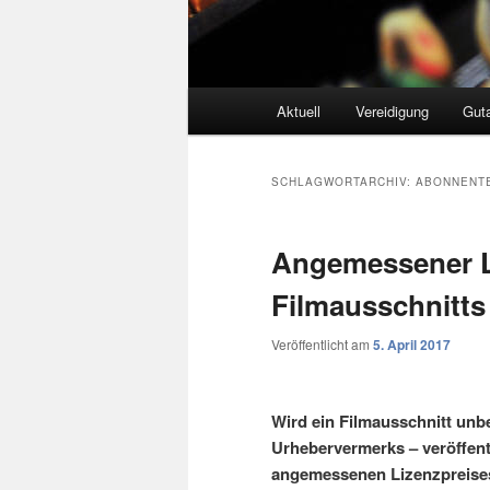
Hauptmenü
Aktuell
Vereidigung
Gut
SCHLAGWORTARCHIV:
ABONNENT
Angemessener L
Filmausschnitts 
Veröffentlicht am
5. April 2017
Wird ein Filmausschnitt unbe
Urhebervermerks – veröffentl
angemessenen Lizenzpreises.