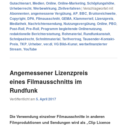
Gutachtenart
,
Medien
,
Online
,
Online-Marketing
,
Schöpfungshöhe
,
Urheberrecht
,
Werbewirkung
,
Zivilverfahren
|
Verschlagwortet mit
Abonnenten
,
angemessene Vergütung
,
AP
,
BBC
,
Bruttoreichweite
,
Copyright
,
DPA
,
Filmausschnitt
,
GEMA
,
Klammerteil
,
Lizenzpreis
,
Mediathek
,
Nachrichtensendung
,
Nutzungsvergütung
,
Online
,
PBO
,
Post-Roll
,
Pre-Roll
,
Programm begleitende Onlinenutzung
,
redaktionelle Berichterstattung
,
Rohmaterial
,
Rundfunkanstalt
,
Schnipselrecht
,
Schnittmaterial
,
Tarifvertrag
,
Tausender-Kontakt-
Preis
,
TKP
,
Urheber
,
ver.di
,
VG Bild+Kunst
,
werbefinanzierter
Stream
,
YouTube
Angemessener Lizenzpreis
eines Filmausschnitts im
Rundfunk
Veröffentlicht am
5. April 2017
Die Verwendung einzelner Filmausschnitte in anderen
Filmproduktionen und Sendungen wird als „Clip Licence