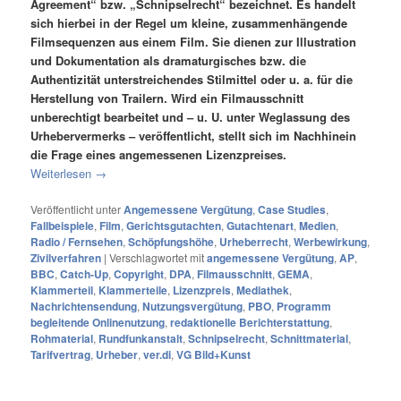
Agreement“ bzw. „Schnipselrecht“ bezeichnet. Es handelt
sich hierbei in der Regel um kleine, zusammenhängende
Filmsequenzen aus einem Film. Sie dienen zur Illustration
und Dokumentation als dramaturgisches bzw. die
Authentizität unterstreichendes Stilmittel oder u. a. für die
Herstellung von Trailern. Wird ein Filmausschnitt
unberechtigt bearbeitet und – u. U. unter Weglassung des
Urhebervermerks – veröffentlicht, stellt sich im Nachhinein
die Frage eines angemessenen Lizenzpreises.
Weiterlesen
→
Veröffentlicht unter
Angemessene Vergütung
,
Case Studies
,
Fallbeispiele
,
Film
,
Gerichtsgutachten
,
Gutachtenart
,
Medien
,
Radio / Fernsehen
,
Schöpfungshöhe
,
Urheberrecht
,
Werbewirkung
,
Zivilverfahren
|
Verschlagwortet mit
angemessene Vergütung
,
AP
,
BBC
,
Catch-Up
,
Copyright
,
DPA
,
Filmausschnitt
,
GEMA
,
Klammerteil
,
Klammerteile
,
Lizenzpreis
,
Mediathek
,
Nachrichtensendung
,
Nutzungsvergütung
,
PBO
,
Programm
begleitende Onlinenutzung
,
redaktionelle Berichterstattung
,
Rohmaterial
,
Rundfunkanstalt
,
Schnipselrecht
,
Schnittmaterial
,
Tarifvertrag
,
Urheber
,
ver.di
,
VG Bild+Kunst