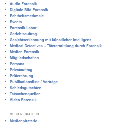
Audio-Forensik
Digitale Bild-Forensik
Echtheitsmerkmale
Events
Forensik-Labor
Gerichtsauftrag
Gesichtserkennung mit künstlicher Intelligenz
Medical Detectives – Täterermittlung durch Forensik
Medien-Forensik
Mitgliedschaften
Persona
Privatauftrag
Prüferehrung
Publikationsliste / Vorträge
Schiedsgutachten
Tatsachenquellen
Video-Forensik
MEDIENPIRATERIE
Medienpiraterie