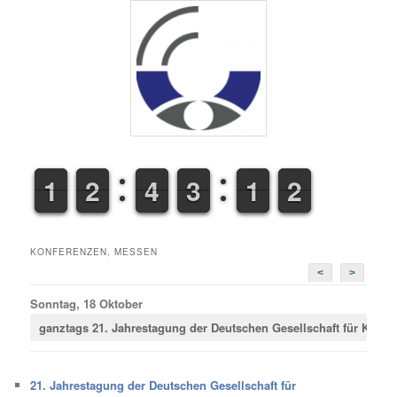
1
1
1
1
1
1
2
2
3
3
4
4
2
2
3
3
0
1
1
2
3
3
KONFERENZEN, MESSEN
<
>
Sonntag, 18 Oktober
ganztags
21. Jahrestagung der Deutschen Gesellschaft für Krimina
21. Jahrestagung der Deutschen Gesellschaft für