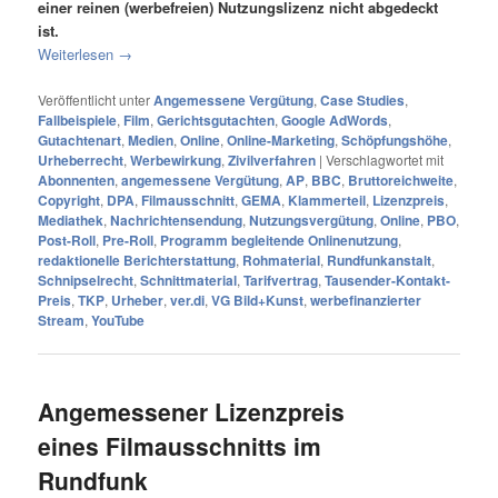
einer reinen (werbefreien) Nutzungslizenz nicht abgedeckt
ist.
Weiterlesen
→
Veröffentlicht unter
Angemessene Vergütung
,
Case Studies
,
Fallbeispiele
,
Film
,
Gerichtsgutachten
,
Google AdWords
,
Gutachtenart
,
Medien
,
Online
,
Online-Marketing
,
Schöpfungshöhe
,
Urheberrecht
,
Werbewirkung
,
Zivilverfahren
|
Verschlagwortet mit
Abonnenten
,
angemessene Vergütung
,
AP
,
BBC
,
Bruttoreichweite
,
Copyright
,
DPA
,
Filmausschnitt
,
GEMA
,
Klammerteil
,
Lizenzpreis
,
Mediathek
,
Nachrichtensendung
,
Nutzungsvergütung
,
Online
,
PBO
,
Post-Roll
,
Pre-Roll
,
Programm begleitende Onlinenutzung
,
redaktionelle Berichterstattung
,
Rohmaterial
,
Rundfunkanstalt
,
Schnipselrecht
,
Schnittmaterial
,
Tarifvertrag
,
Tausender-Kontakt-
Preis
,
TKP
,
Urheber
,
ver.di
,
VG Bild+Kunst
,
werbefinanzierter
Stream
,
YouTube
Angemessener Lizenzpreis
eines Filmausschnitts im
Rundfunk