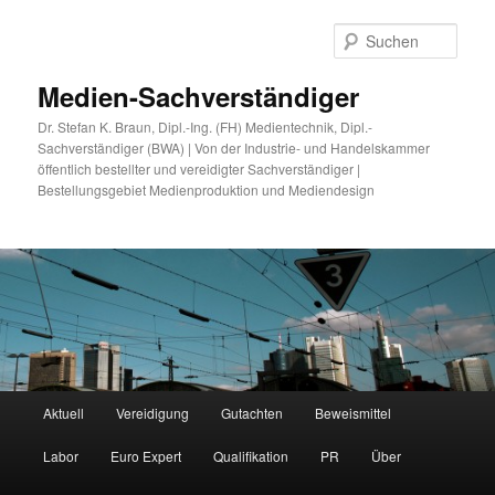
Zum
Zum
primären
sekundären
Such
Inhalt
Inhalt
springen
springen
Medien-Sachverständiger
Dr. Stefan K. Braun, Dipl.-Ing. (FH) Medientechnik, Dipl.-
Sachverständiger (BWA) | Von der Industrie- und Handelskammer
öffentlich bestellter und vereidigter Sachverständiger |
Bestellungsgebiet Medienproduktion und Mediendesign
Hauptmenü
Aktuell
Vereidigung
Gutachten
Beweismittel
Labor
Euro Expert
Qualifikation
PR
Über