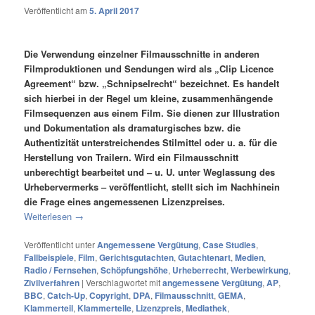
Veröffentlicht am
5. April 2017
Die Verwendung einzelner Filmausschnitte in anderen
Filmproduktionen und Sendungen wird als „Clip Licence
Agreement“ bzw. „Schnipselrecht“ bezeichnet. Es handelt
sich hierbei in der Regel um kleine, zusammenhängende
Filmsequenzen aus einem Film. Sie dienen zur Illustration
und Dokumentation als dramaturgisches bzw. die
Authentizität unterstreichendes Stilmittel oder u. a. für die
Herstellung von Trailern. Wird ein Filmausschnitt
unberechtigt bearbeitet und – u. U. unter Weglassung des
Urhebervermerks – veröffentlicht, stellt sich im Nachhinein
die Frage eines angemessenen Lizenzpreises.
Weiterlesen
→
Veröffentlicht unter
Angemessene Vergütung
,
Case Studies
,
Fallbeispiele
,
Film
,
Gerichtsgutachten
,
Gutachtenart
,
Medien
,
Radio / Fernsehen
,
Schöpfungshöhe
,
Urheberrecht
,
Werbewirkung
,
Zivilverfahren
|
Verschlagwortet mit
angemessene Vergütung
,
AP
,
BBC
,
Catch-Up
,
Copyright
,
DPA
,
Filmausschnitt
,
GEMA
,
Klammerteil
,
Klammerteile
,
Lizenzpreis
,
Mediathek
,