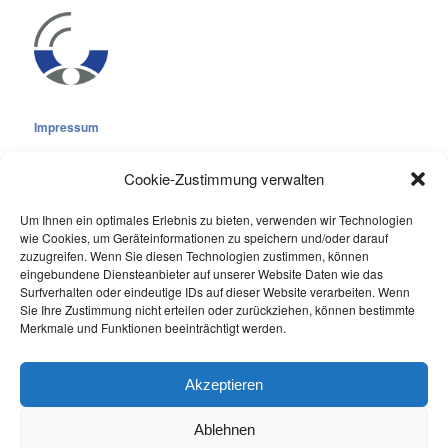
Impressum
Cookie-Zustimmung verwalten
Um Ihnen ein optimales Erlebnis zu bieten, verwenden wir Technologien
wie Cookies, um Geräteinformationen zu speichern und/oder darauf
Cookie-Richtlinie (EU)
zuzugreifen. Wenn Sie diesen Technologien zustimmen, können
eingebundene Diensteanbieter auf unserer Website Daten wie das
Datenschutzerklärung
Surfverhalten oder eindeutige IDs auf dieser Website verarbeiten. Wenn
Sie Ihre Zustimmung nicht erteilen oder zurückziehen, können bestimmte
Online Visitors:
1
Merkmale und Funktionen beeinträchtigt werden.
Last 7 Days Views:
192
Last 30 Days Views:
2.070
Akzeptieren
Ablehnen