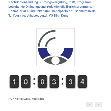
Nachrichtensendung
,
Nutzungsvergütung
,
PBO
,
Programm
begleitende Onlinenutzung
,
redaktionelle Berichterstattung
,
Rohmaterial
,
Rundfunkanstalt
,
Schnipselrecht
,
Schnittmaterial
,
Tarifvertrag
,
Urheber
,
ver.di
,
VG Bild+Kunst
1
1
1
1
9
9
0
0
9
9
0
0
2
2
3
3
2
3
3
4
5
4
KONFERENZEN, MESSEN
<
>