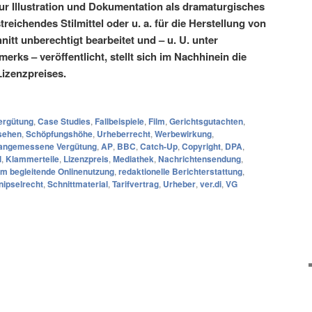
zur Illustration und Dokumentation als dramaturgisches
treichendes Stilmittel oder u. a. für die Herstellung von
nitt unberechtigt bearbeitet und – u. U. unter
ks – veröffentlicht, stellt sich im Nachhinein die
izenzpreises.
rgütung
,
Case Studies
,
Fallbeispiele
,
Film
,
Gerichtsgutachten
,
nsehen
,
Schöpfungshöhe
,
Urheberrecht
,
Werbewirkung
,
angemessene Vergütung
,
AP
,
BBC
,
Catch-Up
,
Copyright
,
DPA
,
l
,
Klammerteile
,
Lizenzpreis
,
Mediathek
,
Nachrichtensendung
,
m begleitende Onlinenutzung
,
redaktionelle Berichterstattung
,
nipselrecht
,
Schnittmaterial
,
Tarifvertrag
,
Urheber
,
ver.di
,
VG