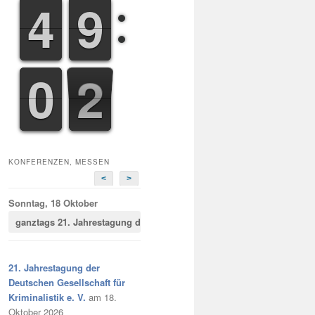
3
3
4
4
8
9
9
5
0
0
3
4
3
KONFERENZEN, MESSEN
<
>
Sonntag, 18 Oktober
ganztags
21. Jahrestagung der Deutschen Gesellschaft für Kriminalist
21. Jahrestagung der
Deutschen Gesellschaft für
Kriminalistik e. V.
am 18.
Oktober 2026