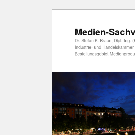
Zum
Zum
primären
sekundären
Inhalt
Inhalt
Medien-Sachv
springen
springen
Dr. Stefan K. Braun, Dipl.-Ing.
Industrie- und Handelskammer öf
Bestellungsgebiet Medienprodu