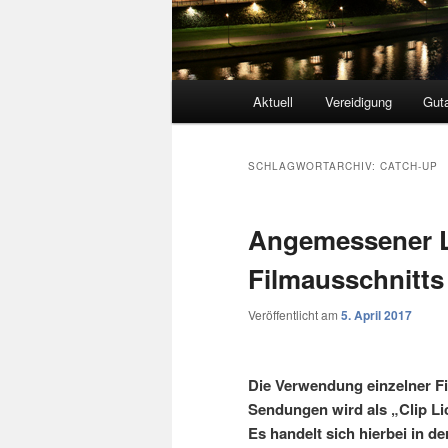
Hauptmenü
Aktuell
Vereidigung
Gut
SCHLAGWORTARCHIV:
CATCH-UP
Angemessener L
Filmausschnitt
Veröffentlicht am
5. April 2017
Die Verwendung einzelner F
Sendungen wird als „Clip L
Es handelt sich hierbei in