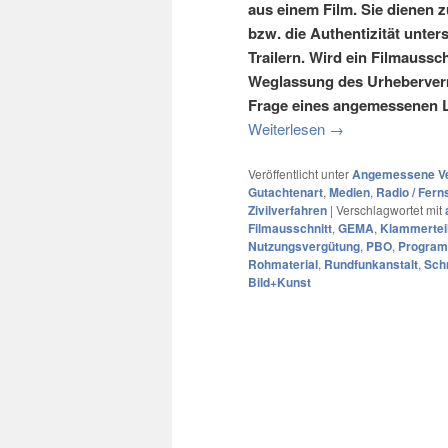
aus einem Film. Sie dienen 
bzw. die Authentizität unters
Trailern. Wird ein Filmaussch
Weglassung des Urhebervermer
Frage eines angemessenen L
Weiterlesen
→
Veröffentlicht unter
Angemessene Ve
Gutachtenart
,
Medien
,
Radio / Fer
Zivilverfahren
|
Verschlagwortet mit
Filmausschnitt
,
GEMA
,
Klammertei
Nutzungsvergütung
,
PBO
,
Program
Rohmaterial
,
Rundfunkanstalt
,
Sch
Bild+Kunst