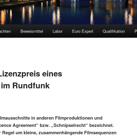
achten
Beweismittel
Labor
Euro Expert
Qualifikation
izenzpreis eines
s im Rundfunk
ilmausschnitte in anderen Filmproduktionen und
icence Agreement“ bzw. „Schnipselrecht“ bezeichnet.
 der Regel um kleine, zusammenhängende Filmsequenzen