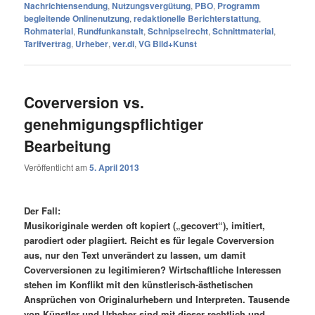
Nachrichtensendung
,
Nutzungsvergütung
,
PBO
,
Programm
begleitende Onlinenutzung
,
redaktionelle Berichterstattung
,
Rohmaterial
,
Rundfunkanstalt
,
Schnipselrecht
,
Schnittmaterial
,
Tarifvertrag
,
Urheber
,
ver.di
,
VG Bild+Kunst
Coverversion vs.
genehmigungspflichtiger
Bearbeitung
Veröffentlicht am
5. April 2013
Der Fall:
Musikoriginale werden oft kopiert („gecovert“), imitiert,
parodiert oder plagiiert. Reicht es für legale Coverversion
aus, nur den Text unverändert zu lassen, um damit
Coverversionen zu legitimieren? Wirtschaftliche Interessen
stehen im Konflikt mit den künstlerisch-ästhetischen
Ansprüchen von Originalurhebern und Interpreten. Tausende
von Künstler und Urheber sind mit dieser rechtlich und