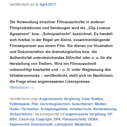
Veröffentlicht am
5. April 2017
Die Verwendung einzelner Filmausschnitte in anderen
Filmproduktionen und Sendungen wird als „Clip Licence
Agreement“ bzw. „Schnipselrecht“ bezeichnet. Es handelt
sich hierbei in der Regel um kleine, zusammenhängende
Filmsequenzen aus einem Film. Sie dienen zur Illustration
und Dokumentation als dramaturgisches bzw. die
Authentizität unterstreichendes Stilmittel oder u. a. für die
Herstellung von Trailern. Wird ein Filmausschnitt
unberechtigt bearbeitet und – u. U. unter Weglassung des
Urhebervermerks – veröffentlicht, stellt sich im Nachhinein
die Frage eines angemessenen Lizenzpreises.
Weiterlesen
→
Veröffentlicht unter
Angemessene Vergütung
,
Case Studies
,
Fallbeispiele
,
Film
,
Gerichtsgutachten
,
Gutachtenart
,
Medien
,
Radio / Fernsehen
,
Schöpfungshöhe
,
Urheberrecht
,
Werbewirkung
,
Zivilverfahren
|
Verschlagwortet mit
angemessene Vergütung
,
AP
,
BBC
,
Catch-Up
,
Copyright
,
DPA
,
Filmausschnitt
,
GEMA
,
Klammerteil
,
Klammerteile
,
Lizenzpreis
,
Mediathek
,