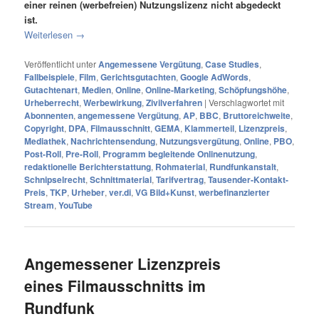
einer reinen (werbefreien) Nutzungslizenz nicht abgedeckt
ist.
Weiterlesen
→
Veröffentlicht unter
Angemessene Vergütung
,
Case Studies
,
Fallbeispiele
,
Film
,
Gerichtsgutachten
,
Google AdWords
,
Gutachtenart
,
Medien
,
Online
,
Online-Marketing
,
Schöpfungshöhe
,
Urheberrecht
,
Werbewirkung
,
Zivilverfahren
|
Verschlagwortet mit
Abonnenten
,
angemessene Vergütung
,
AP
,
BBC
,
Bruttoreichweite
,
Copyright
,
DPA
,
Filmausschnitt
,
GEMA
,
Klammerteil
,
Lizenzpreis
,
Mediathek
,
Nachrichtensendung
,
Nutzungsvergütung
,
Online
,
PBO
,
Post-Roll
,
Pre-Roll
,
Programm begleitende Onlinenutzung
,
redaktionelle Berichterstattung
,
Rohmaterial
,
Rundfunkanstalt
,
Schnipselrecht
,
Schnittmaterial
,
Tarifvertrag
,
Tausender-Kontakt-
Preis
,
TKP
,
Urheber
,
ver.di
,
VG Bild+Kunst
,
werbefinanzierter
Stream
,
YouTube
Angemessener Lizenzpreis
eines Filmausschnitts im
Rundfunk