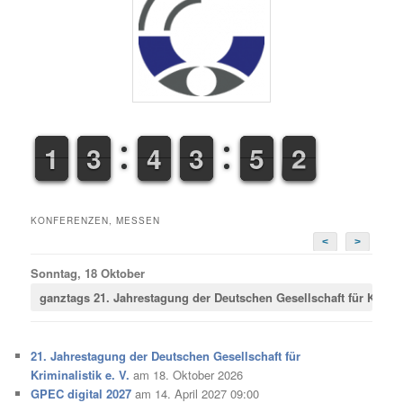
1
1
1
1
2
2
3
3
3
3
4
4
2
2
3
3
4
5
5
2
3
3
KONFERENZEN, MESSEN
<
>
Sonntag, 18 Oktober
ganztags
21. Jahrestagung der Deutschen Gesellschaft für Krimina
21. Jahrestagung der Deutschen Gesellschaft für
Kriminalistik e. V.
am 18. Oktober 2026
GPEC digital 2027
am 14. April 2027 09:00