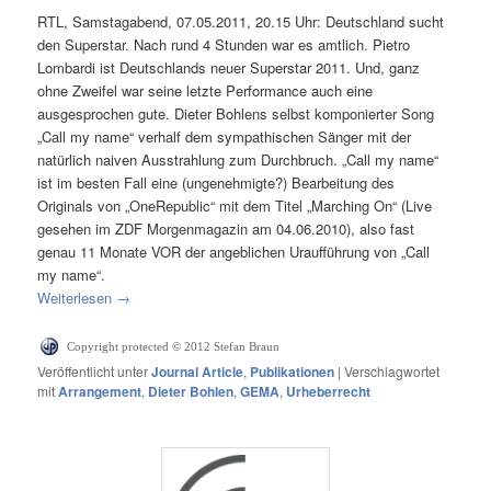
RTL, Samstagabend, 07.05.2011, 20.15 Uhr: Deutschland sucht
den Superstar. Nach rund 4 Stunden war es amtlich. Pietro
Lombardi ist Deutschlands neuer Superstar 2011. Und, ganz
ohne Zweifel war seine letzte Performance auch eine
ausgesprochen gute. Dieter Bohlens selbst komponierter Song
„Call my name“ verhalf dem sympathischen Sänger mit der
natürlich naiven Ausstrahlung zum Durchbruch. „Call my name“
ist im besten Fall eine (ungenehmigte?) Bearbeitung des
Originals von „OneRepublic“ mit dem Titel „Marching On“ (Live
gesehen im ZDF Morgenmagazin am 04.06.2010), also fast
genau 11 Monate VOR der angeblichen Uraufführung von „Call
my name“.
Weiterlesen
→
Copyright protected © 2012 Stefan Braun
Veröffentlicht unter
Journal Article
,
Publikationen
|
Verschlagwortet
mit
Arrangement
,
Dieter Bohlen
,
GEMA
,
Urheberrecht