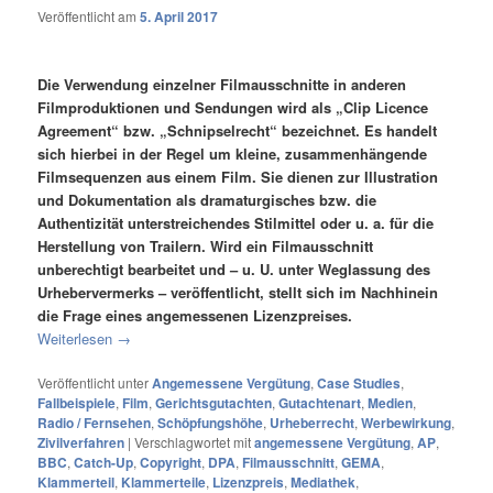
Veröffentlicht am
5. April 2017
Die Verwendung einzelner Filmausschnitte in anderen
Filmproduktionen und Sendungen wird als „Clip Licence
Agreement“ bzw. „Schnipselrecht“ bezeichnet. Es handelt
sich hierbei in der Regel um kleine, zusammenhängende
Filmsequenzen aus einem Film. Sie dienen zur Illustration
und Dokumentation als dramaturgisches bzw. die
Authentizität unterstreichendes Stilmittel oder u. a. für die
Herstellung von Trailern. Wird ein Filmausschnitt
unberechtigt bearbeitet und – u. U. unter Weglassung des
Urhebervermerks – veröffentlicht, stellt sich im Nachhinein
die Frage eines angemessenen Lizenzpreises.
Weiterlesen
→
Veröffentlicht unter
Angemessene Vergütung
,
Case Studies
,
Fallbeispiele
,
Film
,
Gerichtsgutachten
,
Gutachtenart
,
Medien
,
Radio / Fernsehen
,
Schöpfungshöhe
,
Urheberrecht
,
Werbewirkung
,
Zivilverfahren
|
Verschlagwortet mit
angemessene Vergütung
,
AP
,
BBC
,
Catch-Up
,
Copyright
,
DPA
,
Filmausschnitt
,
GEMA
,
Klammerteil
,
Klammerteile
,
Lizenzpreis
,
Mediathek
,