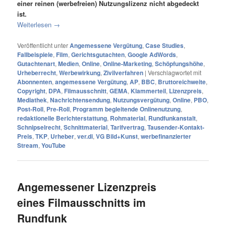
einer reinen (werbefreien) Nutzungslizenz nicht abgedeckt
ist.
Weiterlesen
→
Veröffentlicht unter
Angemessene Vergütung
,
Case Studies
,
Fallbeispiele
,
Film
,
Gerichtsgutachten
,
Google AdWords
,
Gutachtenart
,
Medien
,
Online
,
Online-Marketing
,
Schöpfungshöhe
,
Urheberrecht
,
Werbewirkung
,
Zivilverfahren
|
Verschlagwortet mit
Abonnenten
,
angemessene Vergütung
,
AP
,
BBC
,
Bruttoreichweite
,
Copyright
,
DPA
,
Filmausschnitt
,
GEMA
,
Klammerteil
,
Lizenzpreis
,
Mediathek
,
Nachrichtensendung
,
Nutzungsvergütung
,
Online
,
PBO
,
Post-Roll
,
Pre-Roll
,
Programm begleitende Onlinenutzung
,
redaktionelle Berichterstattung
,
Rohmaterial
,
Rundfunkanstalt
,
Schnipselrecht
,
Schnittmaterial
,
Tarifvertrag
,
Tausender-Kontakt-
Preis
,
TKP
,
Urheber
,
ver.di
,
VG Bild+Kunst
,
werbefinanzierter
Stream
,
YouTube
Angemessener Lizenzpreis
eines Filmausschnitts im
Rundfunk