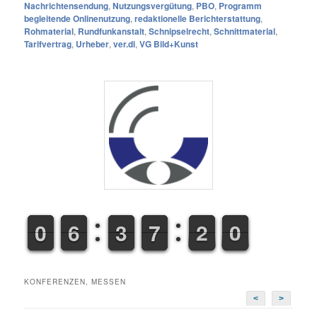
Nachrichtensendung
,
Nutzungsvergütung
,
PBO
,
Programm
begleitende Onlinenutzung
,
redaktionelle Berichterstattung
,
Rohmaterial
,
Rundfunkanstalt
,
Schnipselrecht
,
Schnittmaterial
,
Tarifvertrag
,
Urheber
,
ver.di
,
VG Bild+Kunst
9
9
0
0
5
5
6
6
2
2
3
3
6
6
7
7
1
2
2
0
1
0
KONFERENZEN, MESSEN
<
>