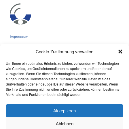
Impressum
Cookie-Zustimmung verwalten
Um Ihnen ein optimales Erlebnis zu bieten, verwenden wir Technologien
wie Cookies, um Geräteinformationen zu speichern und/oder darauf
Cookie-Richtlinie (EU)
zuzugreifen. Wenn Sie diesen Technologien zustimmen, können
eingebundene Diensteanbieter auf unserer Website Daten wie das
Datenschutzerklärung
Surfverhalten oder eindeutige IDs auf dieser Website verarbeiten. Wenn
Sie Ihre Zustimmung nicht erteilen oder zurückziehen, können bestimmte
Online Visitors:
0
Merkmale und Funktionen beeinträchtigt werden.
Last 7 Days Views:
293
Last 30 Days Views:
2.083
Akzeptieren
Ablehnen